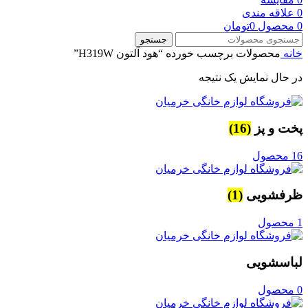
0
علاقه مندی
0
محصول
0
تومان
جستجو
خانه
محصولات برچسب خورده “هود آلتون H319W”
در حال نمایش یک نتیجه
پخت و پز
(16)
16 محصول
ظرفشویی
(1)
1 محصول
لباسشویی
0 محصول