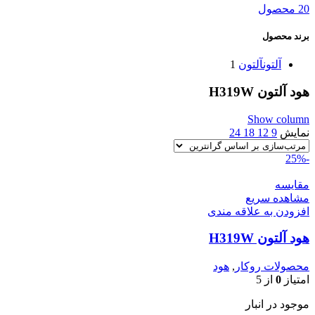
20 محصول
برند محصول
آلتون
آلتون
1
هود آلتون H319W
Show column
نمایش
9
12
18
24
-25%
مقایسه
مشاهده سریع
افزودن به علاقه مندی
هود آلتون H319W
محصولات روکار
,
هود
امتیاز
0
از 5
موجود در انبار