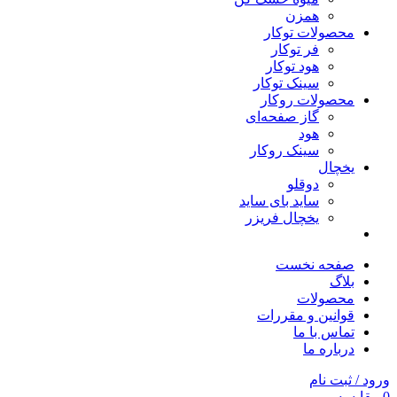
همزن
محصولات توکار
فر توکار
هود توکار
سینک توکار
محصولات روکار
گاز صفحه‌ای
هود
سینک روکار
یخچال
دوقلو
ساید بای ساید
یخچال فریزر
صفحه نخست
بلاگ
محصولات
قوانین و مقررات
تماس با ما
درباره ما
ورود / ثبت نام
0
مقایسه