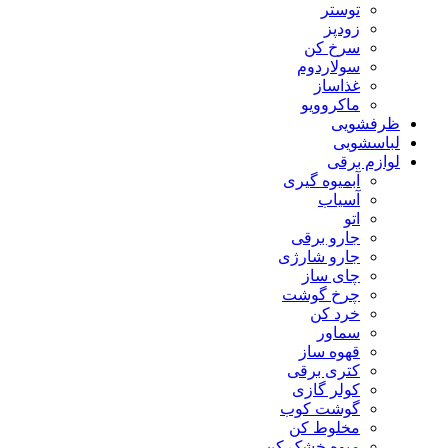
توستر
زودپز
سرخ کن
سولاردوم
غذاساز
ماکروویو
ظرفشویی
لباسشویی
لوازم برقی
آبمیوه گیری
آسیاب
اتو
جارو برقی
جارو شارژی
چای ساز
چرخ گوشت
خرد کن
سماور
قهوه ساز
کتری برقی
کولر گازی
گوشت کوب
مخلوط کن
میوه خشک کن