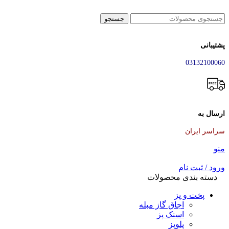
جستجو
پشتیبانی
03132100060
ارسال به
سراسر ایران
منو
ورود / ثبت نام
دسته بندی محصولات
پخت و پز
اجاق گاز مبله
اسنک پز
پلوپز