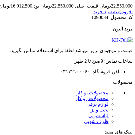
22.550.000
تومان
قیمت اصلی 22.550.000تومان بود.
16.912.500
تومان
افزودن به سبد خرید
کد محصول:
1090084
برند
آلتون
قیمت و موجودی بروز میباشد لطفا برای اسـتعلام تماس نگیرید.
ساعات تماس: 9صبح تا 2 ظهر
تلفن فروشگاه: ۰۳۱۳۲۱۰۰۰۶۰
محصولات
محصولات تو کار
محصولات رو کار
لوازم برقی
پخت و پز
لباسشویی
ظرف شویی
لینک های مفید