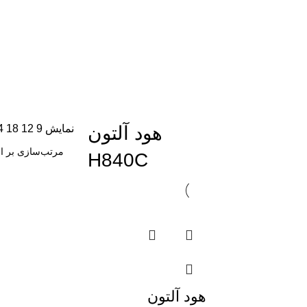
هود آلتون
نمایش
9
12
18
4
H840C
-25%
هود آلتون