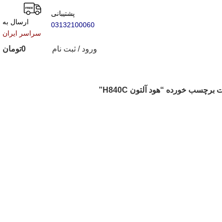
پشتیبانی
ارسال به
03132100060
سراسر ایران
ورود / ثبت نام
0
تومان
رچسب خورده “هود آلتون H840C”