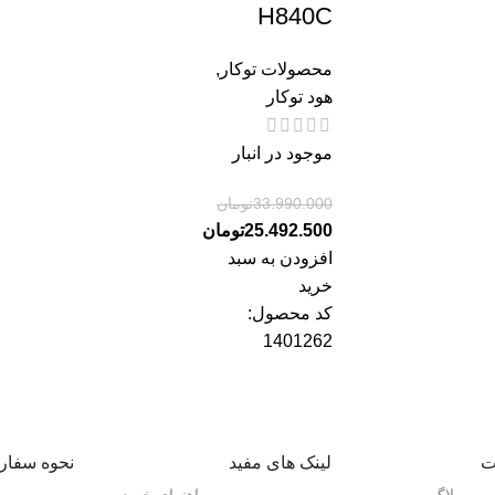
H840C
محصولات توکار
,
هود توکار
موجود در انبار
33.990.000
تومان
25.492.500
تومان
افزودن به سبد
خرید
کد محصول:
1401262
ت
لینک های مفید
نحوه سفا