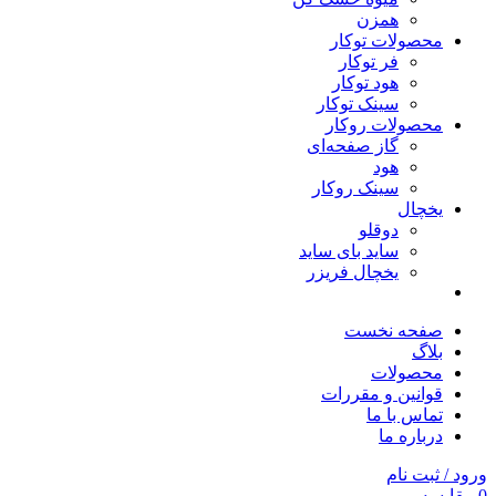
همزن
محصولات توکار
فر توکار
هود توکار
سینک توکار
محصولات روکار
گاز صفحه‌ای
هود
سینک روکار
یخچال
دوقلو
ساید بای ساید
یخچال فریزر
صفحه نخست
بلاگ
محصولات
قوانین و مقررات
تماس با ما
درباره ما
ورود / ثبت نام
0
مقایسه