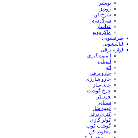
توستر
زودپز
سرخ کن
سولاردوم
غذاساز
ماکروویو
ظرفشویی
لباسشویی
لوازم برقی
آبمیوه گیری
آسیاب
اتو
جارو برقی
جارو شارژی
چای ساز
چرخ گوشت
خرد کن
سماور
قهوه ساز
کتری برقی
کولر گازی
گوشت کوب
مخلوط کن
میوه خشک کن