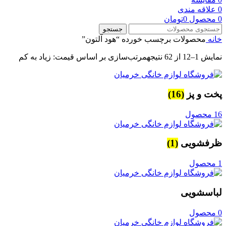
0
علاقه مندی
0
محصول
0
تومان
جستجو
خانه
محصولات برچسب خورده “هود آلتون”
نمایش 1–12 از 62 نتیجه
مرتب‌سازی بر اساس قیمت: زیاد به کم
پخت و پز
(16)
16 محصول
ظرفشویی
(1)
1 محصول
لباسشویی
0 محصول