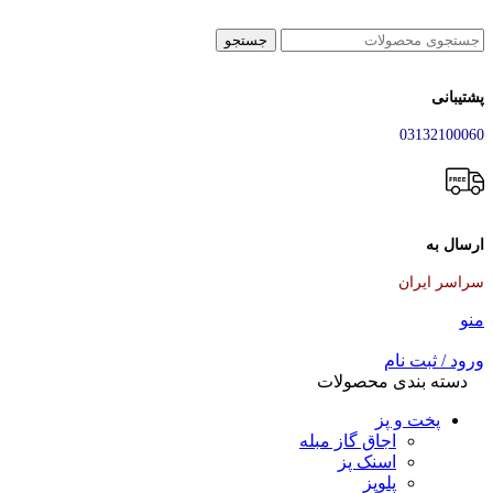
جستجو
پشتیبانی
03132100060
ارسال به
سراسر ایران
منو
ورود / ثبت نام
دسته بندی محصولات
پخت و پز
اجاق گاز مبله
اسنک پز
پلوپز