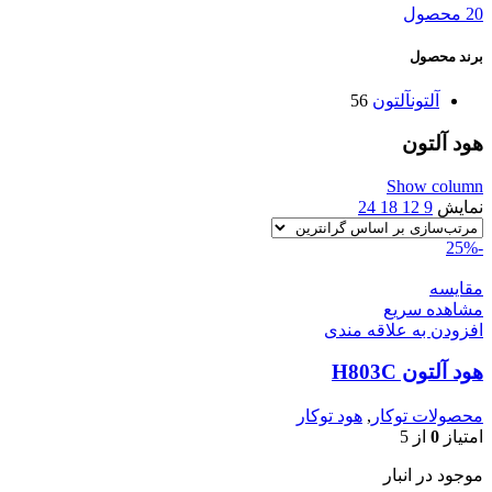
20 محصول
برند محصول
آلتون
آلتون
56
هود آلتون
Show column
نمایش
9
12
18
24
-25%
مقایسه
مشاهده سریع
افزودن به علاقه مندی
هود آلتون H803C
محصولات توکار
,
هود توکار
امتیاز
0
از 5
موجود در انبار