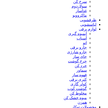
سرخ کن
سولاردوم
غذاساز
ماکروویو
ظرفشویی
لباسشویی
لوازم برقی
آبمیوه گیری
آسیاب
اتو
جارو برقی
جارو شارژی
چای ساز
چرخ گوشت
خرد کن
سماور
قهوه ساز
کتری برقی
کولر گازی
گوشت کوب
مخلوط کن
میوه خشک کن
همزن
محصولات توکار