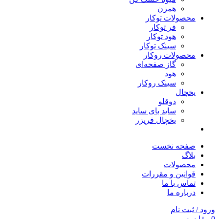
همزن
محصولات توکار
فر توکار
هود توکار
سینک توکار
محصولات روکار
گاز صفحه‌ای
هود
سینک روکار
یخچال
دوقلو
ساید بای ساید
یخچال فریزر
صفحه نخست
بلاگ
محصولات
قوانین و مقررات
تماس با ما
درباره ما
ورود / ثبت نام
0
مقایسه