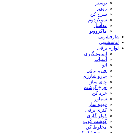
توستر
زودپز
سرخ کن
سولاردوم
غذاساز
ماکروویو
ظرفشویی
لباسشویی
لوازم برقی
آبمیوه گیری
آسیاب
اتو
جارو برقی
جارو شارژی
چای ساز
چرخ گوشت
خرد کن
سماور
قهوه ساز
کتری برقی
کولر گازی
گوشت کوب
مخلوط کن
میوه خشک کن