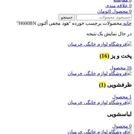
0
علاقه مندی
0
محصول
0
تومان
جستجو
خانه
محصولات برچسب خورده “هود مخفی آلتون H600BN”
در حال نمایش یک نتیجه
پخت و پز
(16)
16 محصول
ظرفشویی
(1)
1 محصول
لباسشویی
0 محصول