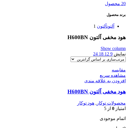
20 محصول
برند محصول
آلتون
آلتون
1
هود مخفی آلتون H600BN
Show column
نمایش
9
12
18
24
مقایسه
مشاهده سریع
افزودن به علاقه مندی
هود مخفی آلتون H600BN
محصولات توکار
,
هود توکار
امتیاز
0
از 5
اتمام موجودی