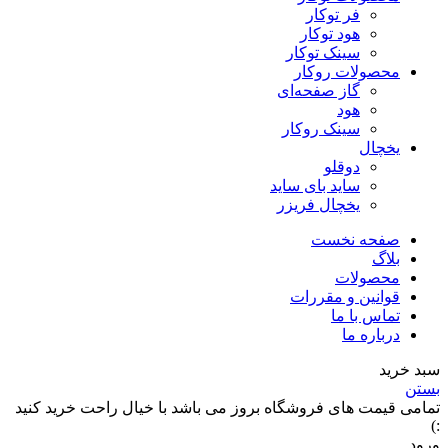
فر توکار
هود توکار
سینک توکار
محصولات روکار
گاز صفحه‌ای
هود
سینک روکار
یخچال
دوقلو
ساید بای ساید
یخچال فریزر
صفحه نخست
بلاگ
محصولات
قوانین و مقررات
تماس با ما
درباره ما
سبد خرید
بستن
تمامی قیمت های فروشگاه بروز می باشد با خیال راحت خرید کنید
:)
ورود