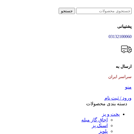
جستجو
پشتیبانی
03132100060
ارسال به
سراسر ایران
منو
ورود / ثبت نام
دسته بندی محصولات
پخت و پز
اجاق گاز مبله
اسنک پز
پلوپز