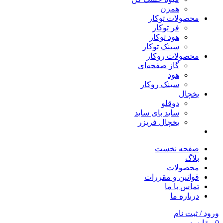
همزن
محصولات توکار
فر توکار
هود توکار
سینک توکار
محصولات روکار
گاز صفحه‌ای
هود
سینک روکار
یخچال
دوقلو
ساید بای ساید
یخچال فریزر
صفحه نخست
بلاگ
محصولات
قوانین و مقررات
تماس با ما
درباره ما
ورود / ثبت نام
0
مقایسه