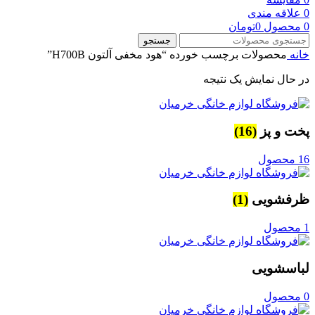
0
علاقه مندی
0
محصول
0
تومان
جستجو
خانه
محصولات برچسب خورده “هود مخفی آلتون H700B”
در حال نمایش یک نتیجه
پخت و پز
(16)
16 محصول
ظرفشویی
(1)
1 محصول
لباسشویی
0 محصول