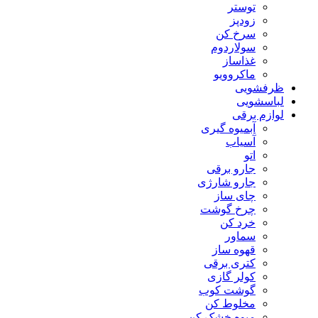
توستر
زودپز
سرخ کن
سولاردوم
غذاساز
ماکروویو
ظرفشویی
لباسشویی
لوازم برقی
آبمیوه گیری
آسیاب
اتو
جارو برقی
جارو شارژی
چای ساز
چرخ گوشت
خرد کن
سماور
قهوه ساز
کتری برقی
کولر گازی
گوشت کوب
مخلوط کن
میوه خشک کن