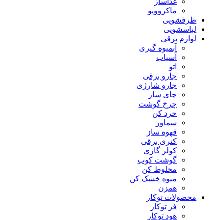
غذاساز
ماکروویو
ظرفشویی
لباسشویی
لوازم برقی
آبمیوه گیری
آسیاب
اتو
جارو برقی
جارو شارژی
چای ساز
چرخ گوشت
خرد کن
سماور
قهوه ساز
کتری برقی
کولر گازی
گوشت کوب
مخلوط کن
میوه خشک کن
همزن
محصولات توکار
فر توکار
هود توکار