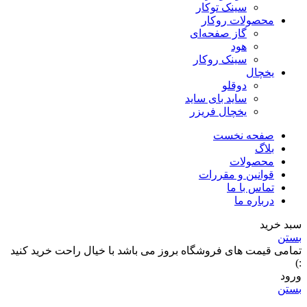
سینک توکار
محصولات روکار
گاز صفحه‌ای
هود
سینک روکار
یخچال
دوقلو
ساید بای ساید
یخچال فریزر
صفحه نخست
بلاگ
محصولات
قوانین و مقررات
تماس با ما
درباره ما
سبد خرید
بستن
تمامی قیمت های فروشگاه بروز می باشد با خیال راحت خرید کنید
:)
ورود
بستن