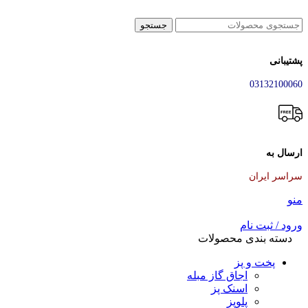
جستجو
پشتیبانی
03132100060
ارسال به
سراسر ایران
منو
ورود / ثبت نام
دسته بندی محصولات
پخت و پز
اجاق گاز مبله
اسنک پز
پلوپز