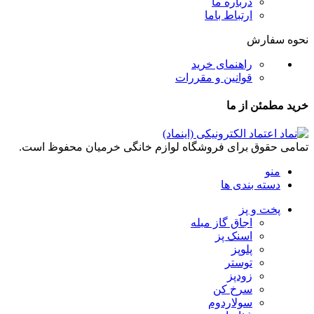
درباره ما
ارتباط باما
نحوه سفارش
راهنمای خرید
قوانین و مقررات
خرید مطمئن از ما
تمامی حقوق برای فروشگاه لوازم خانگی خرمیان محفوظ است.
منو
دسته بندی ها
پخت و پز
اجاق گاز مبله
اسنک پز
پلوپز
توستر
زودپز
سرخ کن
سولاردوم