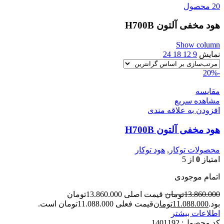
20 محصول
هود مخفی آلتون H700B
Show column
نمایش
9
12
18
24
-20%
مقایسه
مشاهده سریع
افزودن به علاقه مندی
هود مخفی آلتون H700B
محصولات توکار
,
هود توکار
امتیاز
0
از 5
اتمام موجودی
13.860.000
تومان
قیمت اصلی 13.860.000تومان
بود.
11.088.000
تومان
قیمت فعلی 11.088.000تومان است.
اطلاعات بیشتر
کد محصول:
1401192