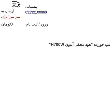
پشتیبانی
ارسال به
03132100060
سراسر ایران
ورود / ثبت نام
0
تومان
ورده “هود مخفی آلتون H700W”