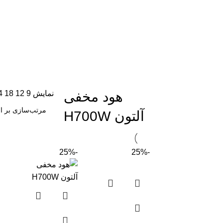
هود مخفی
نمایش
9
12
18
4
آلتون H700W
-25%
-25%