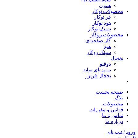
همزن
محصولات توکار
فر توکار
هود توکار
سینک توکار
محصولات روکار
گاز صفحه‌ای
هود
سینک روکار
یخچال
دوقلو
ساید بای ساید
یخچال فریزر
صفحه نخست
بلاگ
محصولات
قوانین و مقررات
تماس با ما
درباره ما
ورود / ثبت نام
0
مقایسه