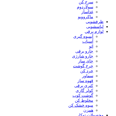
سرخ کن
سولاردوم
غذاساز
ماکروویو
ظرفشویی
لباسشویی
لوازم برقی
آبمیوه گیری
آسیاب
اتو
جارو برقی
جارو شارژی
چای ساز
چرخ گوشت
خرد کن
سماور
قهوه ساز
کتری برقی
کولر گازی
گوشت کوب
مخلوط کن
میوه خشک کن
همزن
محصولات توکار