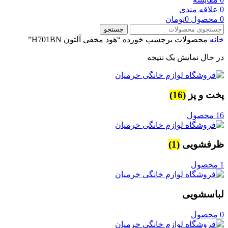
0
علاقه مندی
0
محصول
0
تومان
جستجو
خانه
محصولات برچسب خورده “هود مخفی آلتون H701BN”
در حال نمایش یک نتیجه
پخت و پز
(16)
16 محصول
ظرفشویی
(1)
1 محصول
لباسشویی
0 محصول