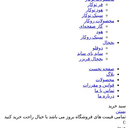
فر توکار
هود توکار
سینک توکار
محصولات روکار
گاز صفحه‌ای
هود
سینک روکار
یخچال
دوقلو
ساید بای ساید
یخچال فریزر
صفحه نخست
بلاگ
محصولات
قوانین و مقررات
تماس با ما
درباره ما
سبد خرید
بستن
تمامی قیمت های فروشگاه بروز می باشد با خیال راحت خرید کنید
:)
ورود