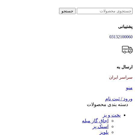
جستجو
پشتیبانی
03132100060
ارسال به
سراسر ایران
منو
ورود / ثبت نام
دسته بندی محصولات
پخت و پز
اجاق گاز مبله
اسنک پز
پلوپز