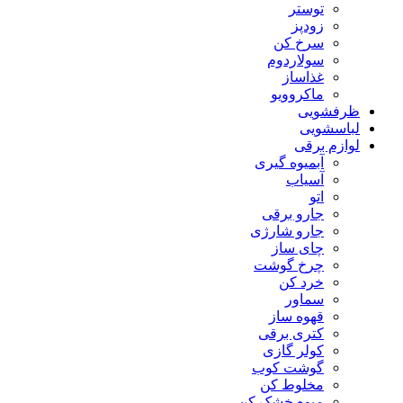
توستر
زودپز
سرخ کن
سولاردوم
غذاساز
ماکروویو
ظرفشویی
لباسشویی
لوازم برقی
آبمیوه گیری
آسیاب
اتو
جارو برقی
جارو شارژی
چای ساز
چرخ گوشت
خرد کن
سماور
قهوه ساز
کتری برقی
کولر گازی
گوشت کوب
مخلوط کن
میوه خشک کن