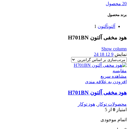
20 محصول
برند محصول
آلتون
آلتون
1
هود مخفی آلتون H701BN
Show column
نمایش
9
12
18
24
مقایسه
مشاهده سریع
افزودن به علاقه مندی
هود مخفی آلتون H701BN
محصولات توکار
,
هود توکار
امتیاز
0
از 5
اتمام موجودی