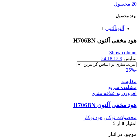
20 محصول
برند محصول
آلتون
آلتون
1
هود مخفی آلتون H706BN
Show column
نمایش
9
12
18
24
-25%
مقایسه
مشاهده سریع
افزودن به علاقه مندی
هود مخفی آلتون H706BN
محصولات توکار
,
هود توکار
امتیاز
0
از 5
موجود در انبار