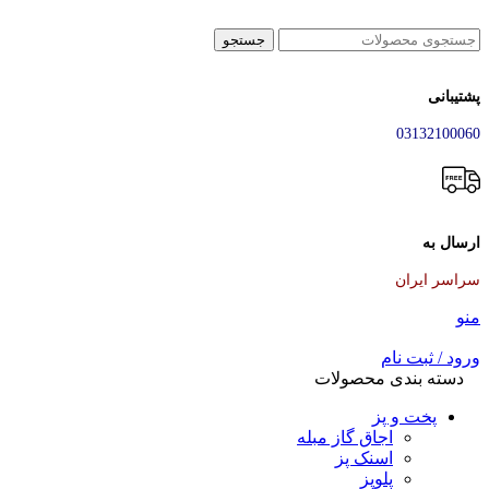
جستجو
پشتیبانی
03132100060
ارسال به
سراسر ایران
منو
ورود / ثبت نام
دسته بندی محصولات
پخت و پز
اجاق گاز مبله
اسنک پز
پلوپز