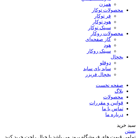
همزن
محصولات توکار
فر توکار
هود توکار
سینک توکار
محصولات روکار
گاز صفحه‌ای
هود
سینک روکار
یخچال
دوقلو
ساید بای ساید
یخچال فریزر
صفحه نخست
بلاگ
محصولات
قوانین و مقررات
تماس با ما
درباره ما
سبد خرید
بستن
تمامی قیمت های فروشگاه بروز می باشد با خیال راحت خرید کنید