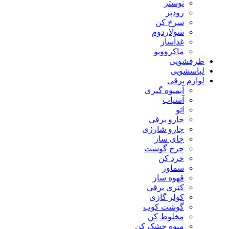
توستر
زودپز
سرخ کن
سولاردوم
غذاساز
ماکروویو
ظرفشویی
لباسشویی
لوازم برقی
آبمیوه گیری
آسیاب
اتو
جارو برقی
جارو شارژی
چای ساز
چرخ گوشت
خرد کن
سماور
قهوه ساز
کتری برقی
کولر گازی
گوشت کوب
مخلوط کن
میوه خشک کن