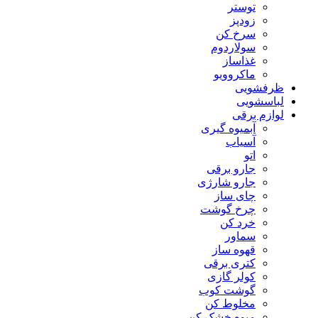
توستر
زودپز
سرخ کن
سولاردوم
غذاساز
ماکروویو
ظرفشویی
لباسشویی
لوازم برقی
آبمیوه گیری
آسیاب
اتو
جارو برقی
جارو شارژی
چای ساز
چرخ گوشت
خرد کن
سماور
قهوه ساز
کتری برقی
کولر گازی
گوشت کوب
مخلوط کن
میوه خشک کن