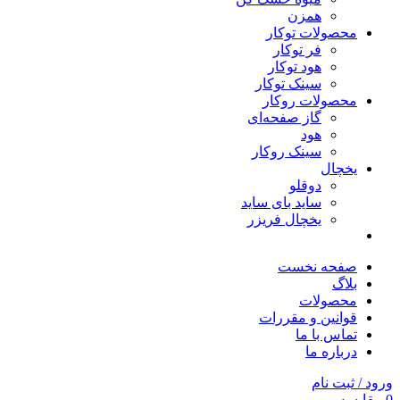
همزن
محصولات توکار
فر توکار
هود توکار
سینک توکار
محصولات روکار
گاز صفحه‌ای
هود
سینک روکار
یخچال
دوقلو
ساید بای ساید
یخچال فریزر
صفحه نخست
بلاگ
محصولات
قوانین و مقررات
تماس با ما
درباره ما
ورود / ثبت نام
0
مقایسه