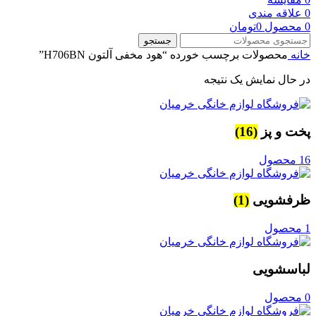
0
علاقه مندی
0
محصول
0
تومان
جستجو
خانه
محصولات برچسب خورده “هود مخفی آلتون H706BN”
در حال نمایش یک نتیجه
پخت و پز
(16)
16 محصول
ظرفشویی
(1)
1 محصول
لباسشویی
0 محصول