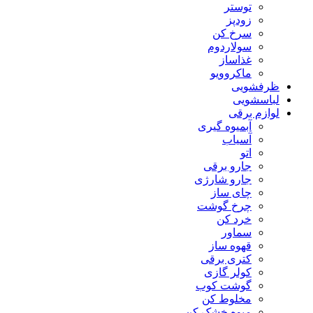
توستر
زودپز
سرخ کن
سولاردوم
غذاساز
ماکروویو
ظرفشویی
لباسشویی
لوازم برقی
آبمیوه گیری
آسیاب
اتو
جارو برقی
جارو شارژی
چای ساز
چرخ گوشت
خرد کن
سماور
قهوه ساز
کتری برقی
کولر گازی
گوشت کوب
مخلوط کن
میوه خشک کن