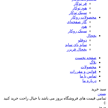
فر توکار
هود توکار
سینک توکار
محصولات روکار
گاز صفحه‌ای
هود
سینک روکار
یخچال
دوقلو
ساید بای ساید
یخچال فریزر
صفحه نخست
بلاگ
محصولات
قوانین و مقررات
تماس با ما
درباره ما
سبد خرید
بستن
تمامی قیمت های فروشگاه بروز می باشد با خیال راحت خرید کنید
:)
ورود