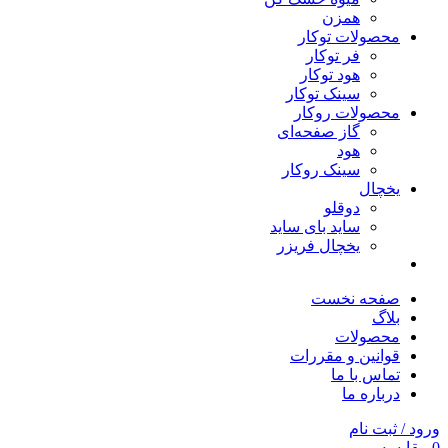
همزن
محصولات توکار
فر توکار
هود توکار
سینک توکار
محصولات روکار
گاز صفحه‌ای
هود
سینک روکار
یخچال
دوقلو
ساید بای ساید
یخچال فریزر
صفحه نخست
بلاگ
محصولات
قوانین و مقررات
تماس با ما
درباره ما
ورود / ثبت نام
0
مقایسه