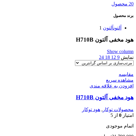
20 محصول
برند محصول
آلتون
آلتون
1
هود مخفی آلتون H710B
Show column
نمایش
9
12
18
24
مقایسه
مشاهده سریع
افزودن به علاقه مندی
هود مخفی آلتون H710B
محصولات توکار
,
هود توکار
امتیاز
0
از 5
اتمام موجودی