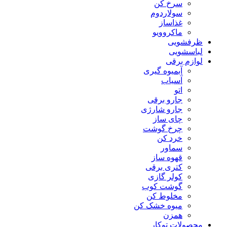
سرخ کن
سولاردوم
غذاساز
ماکروویو
ظرفشویی
لباسشویی
لوازم برقی
آبمیوه گیری
آسیاب
اتو
جارو برقی
جارو شارژی
چای ساز
چرخ گوشت
خرد کن
سماور
قهوه ساز
کتری برقی
کولر گازی
گوشت کوب
مخلوط کن
میوه خشک کن
همزن
محصولات توکار