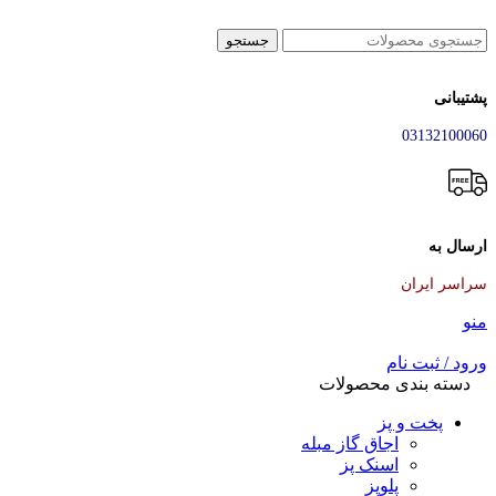
جستجو
پشتیبانی
03132100060
ارسال به
سراسر ایران
منو
ورود / ثبت نام
دسته بندی محصولات
پخت و پز
اجاق گاز مبله
اسنک پز
پلوپز