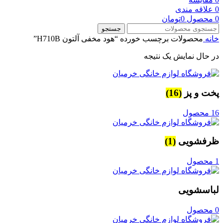
0
علاقه مندی
0
محصول
0
تومان
جستجو
خانه
محصولات برچسب خورده “هود مخفی آلتون H710B”
در حال نمایش یک نتیجه
پخت و پز
(16)
16 محصول
ظرفشویی
(1)
1 محصول
لباسشویی
0 محصول