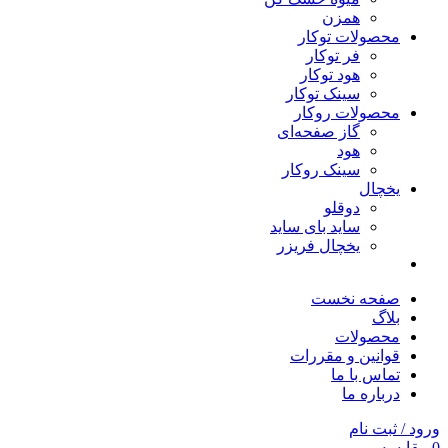
همزن
محصولات توکار
فر توکار
هود توکار
سینک توکار
محصولات روکار
گاز صفحه‌ای
هود
سینک روکار
یخچال
دوقلو
ساید بای ساید
یخچال فریزر
صفحه نخست
بلاگ
محصولات
قوانین و مقررات
تماس با ما
درباره ما
ورود / ثبت نام
0
مقایسه