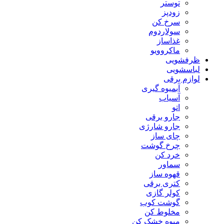
توستر
زودپز
سرخ کن
سولاردوم
غذاساز
ماکروویو
ظرفشویی
لباسشویی
لوازم برقی
آبمیوه گیری
آسیاب
اتو
جارو برقی
جارو شارژی
چای ساز
چرخ گوشت
خرد کن
سماور
قهوه ساز
کتری برقی
کولر گازی
گوشت کوب
مخلوط کن
میوه خشک کن