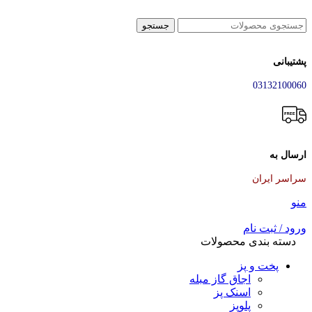
جستجو
پشتیبانی
03132100060
ارسال به
سراسر ایران
منو
ورود / ثبت نام
دسته بندی محصولات
پخت و پز
اجاق گاز مبله
اسنک پز
پلوپز