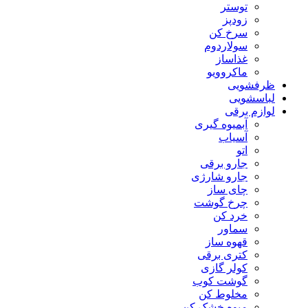
توستر
زودپز
سرخ کن
سولاردوم
غذاساز
ماکروویو
ظرفشویی
لباسشویی
لوازم برقی
آبمیوه گیری
آسیاب
اتو
جارو برقی
جارو شارژی
چای ساز
چرخ گوشت
خرد کن
سماور
قهوه ساز
کتری برقی
کولر گازی
گوشت کوب
مخلوط کن
میوه خشک کن