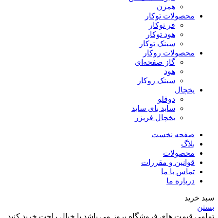
همزن
محصولات توکار
فر توکار
هود توکار
سینک توکار
محصولات روکار
گاز صفحه‌ای
هود
سینک روکار
یخچال
دوقلو
ساید بای ساید
یخچال فریزر
صفحه نخست
بلاگ
محصولات
قوانین و مقررات
تماس با ما
درباره ما
سبد خرید
بستن
تمامی قیمت های فروشگاه بروز می باشد با خیال راحت خرید کنید