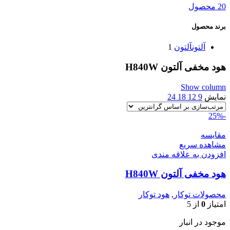
20 محصول
برند محصول
آلتون
آلتون
1
هود مخفی آلتون H840W
Show column
نمایش
9
12
18
24
-25%
مقایسه
مشاهده سریع
افزودن به علاقه مندی
هود مخفی آلتون H840W
محصولات توکار
,
هود توکار
امتیاز
0
از 5
موجود در انبار