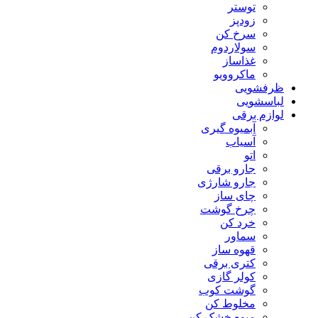
توستر
زودپز
سرخ کن
سولاردوم
غذاساز
ماکروویو
ظرفشویی
لباسشویی
لوازم برقی
آبمیوه گیری
آسیاب
اتو
جارو برقی
جارو شارژی
چای ساز
چرخ گوشت
خرد کن
سماور
قهوه ساز
کتری برقی
کولر گازی
گوشت کوب
مخلوط کن
میوه خشک کن