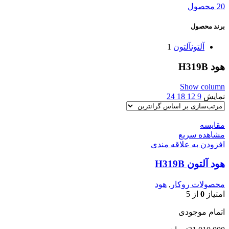
20 محصول
برند محصول
آلتون
آلتون
1
هود H319B
Show column
نمایش
9
12
18
24
مقایسه
مشاهده سریع
افزودن به علاقه مندی
هود آلتون H319B
محصولات روکار
,
هود
امتیاز
0
از 5
اتمام موجودی