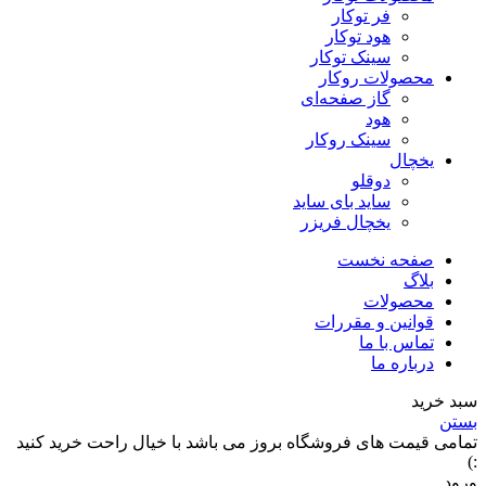
فر توکار
هود توکار
سینک توکار
محصولات روکار
گاز صفحه‌ای
هود
سینک روکار
یخچال
دوقلو
ساید بای ساید
یخچال فریزر
صفحه نخست
بلاگ
محصولات
قوانین و مقررات
تماس با ما
درباره ما
سبد خرید
بستن
تمامی قیمت های فروشگاه بروز می باشد با خیال راحت خرید کنید
:)
ورود