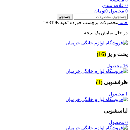
0
علاقه مندی
0
محصول
0
تومان
جستجو
خانه
محصولات برچسب خورده “هود H319B”
در حال نمایش یک نتیجه
پخت و پز
(16)
16 محصول
ظرفشویی
(1)
1 محصول
لباسشویی
0 محصول