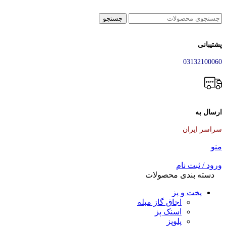
جستجو
پشتیبانی
03132100060
ارسال به
سراسر ایران
منو
ورود / ثبت نام
دسته بندی محصولات
پخت و پز
اجاق گاز مبله
اسنک پز
پلوپز