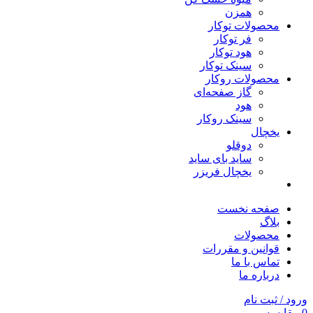
همزن
محصولات توکار
فر توکار
هود توکار
سینک توکار
محصولات روکار
گاز صفحه‌ای
هود
سینک روکار
یخچال
دوقلو
ساید بای ساید
یخچال فریزر
صفحه نخست
بلاگ
محصولات
قوانین و مقررات
تماس با ما
درباره ما
ورود / ثبت نام
0
مقایسه