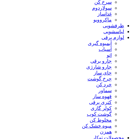
سرخ کن
سولاردوم
غذاساز
ماکروویو
ظرفشویی
لباسشویی
لوازم برقی
آبمیوه گیری
آسیاب
اتو
جارو برقی
جارو شارژی
چای ساز
چرخ گوشت
خرد کن
سماور
قهوه ساز
کتری برقی
کولر گازی
گوشت کوب
مخلوط کن
میوه خشک کن
همزن
محصولات توکار