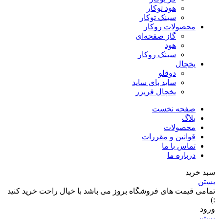
هود توکار
سینک توکار
محصولات روکار
گاز صفحه‌ای
هود
سینک روکار
یخچال
دوقلو
ساید بای ساید
یخچال فریزر
صفحه نخست
بلاگ
محصولات
قوانین و مقررات
تماس با ما
درباره ما
سبد خرید
بستن
تمامی قیمت های فروشگاه بروز می باشد با خیال راحت خرید کنید
:)
ورود
بستن