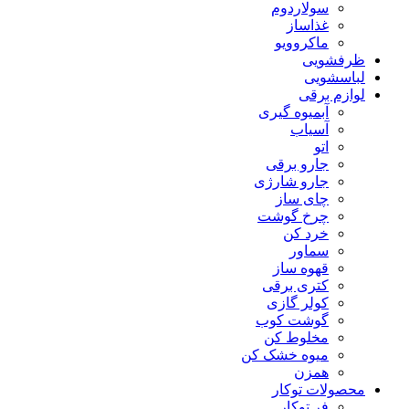
سولاردوم
غذاساز
ماکروویو
ظرفشویی
لباسشویی
لوازم برقی
آبمیوه گیری
آسیاب
اتو
جارو برقی
جارو شارژی
چای ساز
چرخ گوشت
خرد کن
سماور
قهوه ساز
کتری برقی
کولر گازی
گوشت کوب
مخلوط کن
میوه خشک کن
همزن
محصولات توکار
فر توکار