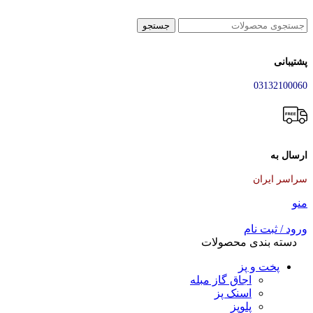
جستجو
پشتیبانی
03132100060
ارسال به
سراسر ایران
منو
ورود / ثبت نام
دسته بندی محصولات
پخت و پز
اجاق گاز مبله
اسنک پز
پلوپز