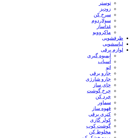
توستر
زودپز
سرخ کن
سولاردوم
غذاساز
ماکروویو
ظرفشویی
لباسشویی
لوازم برقی
آبمیوه گیری
آسیاب
اتو
جارو برقی
جارو شارژی
چای ساز
چرخ گوشت
خرد کن
سماور
قهوه ساز
کتری برقی
کولر گازی
گوشت کوب
مخلوط کن
میوه خشک کن