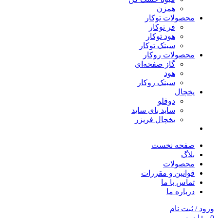
همزن
محصولات توکار
فر توکار
هود توکار
سینک توکار
محصولات روکار
گاز صفحه‌ای
هود
سینک روکار
یخچال
دوقلو
ساید بای ساید
یخچال فریزر
صفحه نخست
بلاگ
محصولات
قوانین و مقررات
تماس با ما
درباره ما
ورود / ثبت نام
0
مقایسه