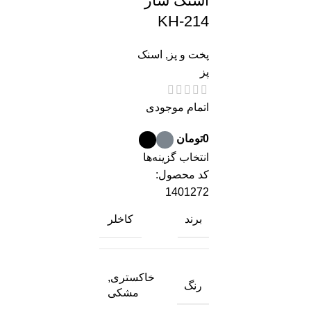
اسنک ساز
KH-214
پخت و پز
,
اسنک
پز
اتمام موجودی
0
تومان
انتخاب گزینه‌ها
کد محصول:
1401272
برند
کاخلر
خاکستری,
رنگ
مشکی