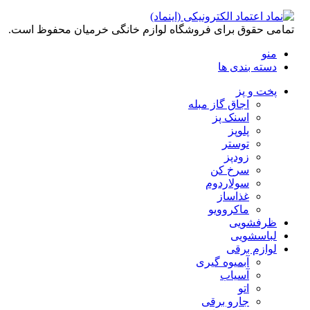
تمامی حقوق برای فروشگاه لوازم خانگی خرمیان محفوظ است.
منو
دسته بندی ها
پخت و پز
اجاق گاز مبله
اسنک پز
پلوپز
توستر
زودپز
سرخ کن
سولاردوم
غذاساز
ماکروویو
ظرفشویی
لباسشویی
لوازم برقی
آبمیوه گیری
آسیاب
اتو
جارو برقی