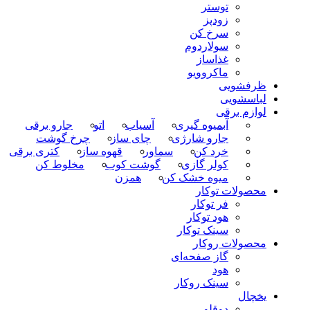
توستر
زودپز
سرخ کن
سولاردوم
غذاساز
ماکروویو
ظرفشویی
لباسشویی
لوازم برقی
آبمیوه گیری
آسیاب
اتو
جارو برقی
جارو شارژی
چای ساز
چرخ گوشت
خرد کن
سماور
قهوه ساز
کتری برقی
کولر گازی
گوشت کوب
مخلوط کن
میوه خشک کن
همزن
محصولات توکار
فر توکار
هود توکار
سینک توکار
محصولات روکار
گاز صفحه‌ای
هود
سینک روکار
یخچال
دوقلو