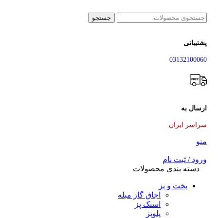
جستجو
پشتیبانی
03132100060
ارسال به
سراسر ایران
منو
ورود / ثبت نام
دسته بندی محصولات
پخت و پز
اجاق گاز مبله
اسنک پز
پلوپز