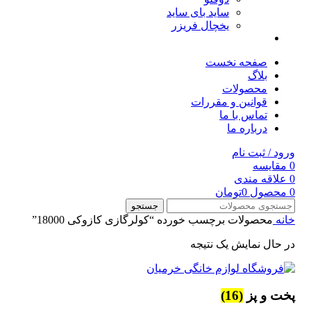
ساید بای ساید
یخچال فریزر
صفحه نخست
بلاگ
محصولات
قوانین و مقررات
تماس با ما
درباره ما
ورود / ثبت نام
0
مقایسه
0
علاقه مندی
0
محصول
0
تومان
جستجو
خانه
محصولات برچسب خورده “کولرگازی کازوکی 18000”
در حال نمایش یک نتیجه
پخت و پز
(16)