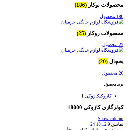
محصولات توکار
(186)
186 محصول
محصولات روکار
(25)
25 محصول
یخچال
(20)
20 محصول
برند محصول
کازوکی
کازوکی
1
کولرگازی کازوکی 18000
Show column
نمایش
9
12
18
24