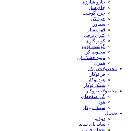
جارو شارژی
چای ساز
چرخ گوشت
خرد کن
سماور
قهوه ساز
کتری برقی
کولر گازی
گوشت کوب
مخلوط کن
میوه خشک کن
همزن
محصولات توکار
فر توکار
هود توکار
سینک توکار
محصولات روکار
گاز صفحه‌ای
هود
سینک روکار
یخچال
دوقلو
ساید بای ساید
یخچال فریزر