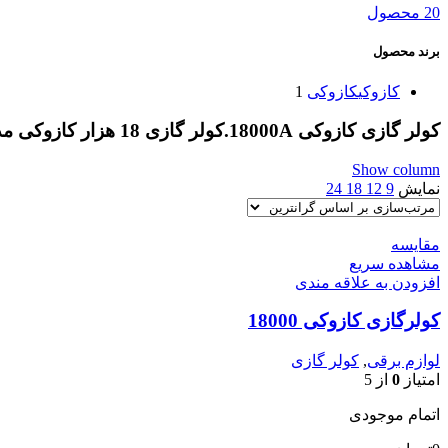
20 محصول
برند محصول
کازوکی
کازوکی
1
کولر گازی کازوکی 18000A.کولر گازی 18 هزار کازوکی مدل IAC-18CH/XA/AA/ID
Show column
نمایش
9
12
18
24
مقایسه
مشاهده سریع
افزودن به علاقه مندی
کولرگازی کازوکی 18000
لوازم برقی
,
کولر گازی
امتیاز
0
از 5
اتمام موجودی