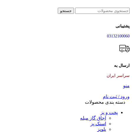
جستجو
پشتیبانی
03132100060
ارسال به
سراسر ایران
منو
ورود / ثبت نام
دسته بندی محصولات
پخت و پز
اجاق گاز مبله
اسنک پز
پلوپز