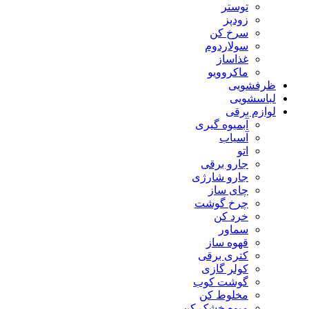
توستر
زودپز
سرخ کن
سولاردوم
غذاساز
ماکروویو
ظرفشویی
لباسشویی
لوازم برقی
آبمیوه گیری
آسیاب
اتو
جارو برقی
جارو شارژی
چای ساز
چرخ گوشت
خرد کن
سماور
قهوه ساز
کتری برقی
کولر گازی
گوشت کوب
مخلوط کن
میوه خشک کن