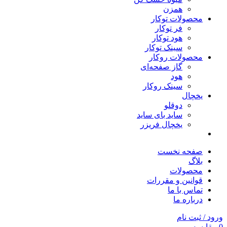
همزن
محصولات توکار
فر توکار
هود توکار
سینک توکار
محصولات روکار
گاز صفحه‌ای
هود
سینک روکار
یخچال
دوقلو
ساید بای ساید
یخچال فریزر
صفحه نخست
بلاگ
محصولات
قوانین و مقررات
تماس با ما
درباره ما
ورود / ثبت نام
0
مقایسه