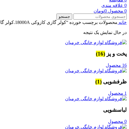
0
علاقه مندی
0
محصول
0
تومان
جستجو
خانه
محصولات برچسب خورده “کولر گازی کازوکی 18000A.کولر گازی 18 هزار کازوکی مدل IAC-18CH/XA/AA/ID”
در حال نمایش یک نتیجه
پخت و پز
(16)
16 محصول
ظرفشویی
(1)
1 محصول
لباسشویی
0 محصول