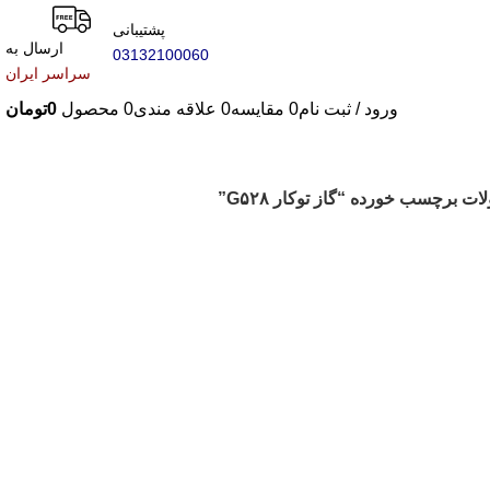
پشتیبانی
ارسال به
03132100060
سراسر ایران
ورود / ثبت نام
0
مقایسه
0
علاقه مندی
0
محصول
0
تومان
ت برچسب خورده “گاز توکار G۵۲۸”