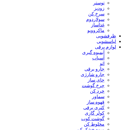
توستر
زودپز
سرخ کن
سولاردوم
غذاساز
ماکروویو
ظرفشویی
لباسشویی
لوازم برقی
آبمیوه گیری
آسیاب
اتو
جارو برقی
جارو شارژی
چای ساز
چرخ گوشت
خرد کن
سماور
قهوه ساز
کتری برقی
کولر گازی
گوشت کوب
مخلوط کن
میوه خشک کن