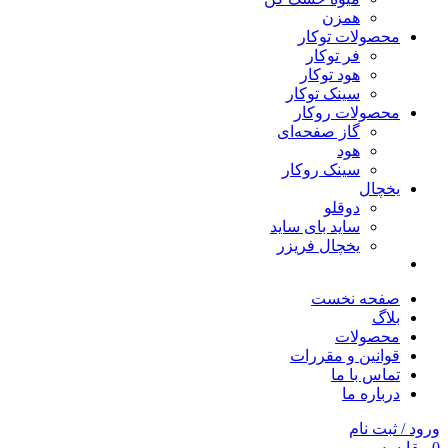
همزن
محصولات توکار
فر توکار
هود توکار
سینک توکار
محصولات روکار
گاز صفحه‌ای
هود
سینک روکار
یخچال
دوقلو
ساید بای ساید
یخچال فریزر
صفحه نخست
بلاگ
محصولات
قوانین و مقررات
تماس با ما
درباره ما
ورود / ثبت نام
0
مقایسه