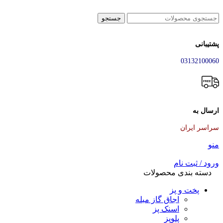
جستجو
پشتیبانی
03132100060
ارسال به
سراسر ایران
منو
ورود / ثبت نام
دسته بندی محصولات
پخت و پز
اجاق گاز مبله
اسنک پز
پلوپز