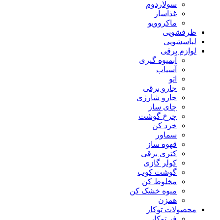
سولاردوم
غذاساز
ماکروویو
ظرفشویی
لباسشویی
لوازم برقی
آبمیوه گیری
آسیاب
اتو
جارو برقی
جارو شارژی
چای ساز
چرخ گوشت
خرد کن
سماور
قهوه ساز
کتری برقی
کولر گازی
گوشت کوب
مخلوط کن
میوه خشک کن
همزن
محصولات توکار
فر توکار