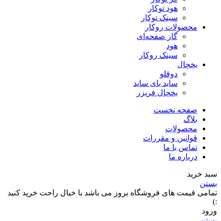
هود توکار
سینک توکار
محصولات روکار
گاز صفحه‌ای
هود
سینک روکار
یخچال
دوقلو
ساید بای ساید
یخچال فریزر
صفحه نخست
بلاگ
محصولات
قوانین و مقررات
تماس با ما
درباره ما
سبد خرید
بستن
تمامی قیمت های فروشگاه بروز می باشد با خیال راحت خرید کنید
:)
ورود
بستن