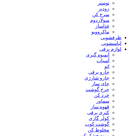
توستر
زودپز
سرخ کن
سولاردوم
غذاساز
ماکروویو
ظرفشویی
لباسشویی
لوازم برقی
آبمیوه گیری
آسیاب
اتو
جارو برقی
جارو شارژی
چای ساز
چرخ گوشت
خرد کن
سماور
قهوه ساز
کتری برقی
کولر گازی
گوشت کوب
مخلوط کن
میوه خشک کن