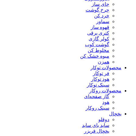
چای ساز
چرخ گوشت
خرد کن
سماور
قهوه ساز
کتری برقی
کولر گازی
گوشت کوب
مخلوط کن
میوه خشک کن
همزن
محصولات توکار
فر توکار
هود توکار
سینک توکار
محصولات روکار
گاز صفحه‌ای
هود
سینک روکار
یخچال
دوقلو
ساید بای ساید
یخچال فریزر