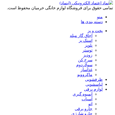
تمامی حقوق برای فروشگاه لوازم خانگی خرمیان محفوظ است.
منو
دسته بندی ها
پخت و پز
اجاق گاز مبله
اسنک پز
پلوپز
توستر
زودپز
سرخ کن
سولاردوم
غذاساز
ماکروویو
ظرفشویی
لباسشویی
لوازم برقی
آبمیوه گیری
آسیاب
اتو
جارو برقی
جارو شارژی