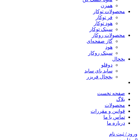
همزن
محصولات توکار
فر توکار
هود توکار
سینک توکار
محصولات روکار
گاز صفحه‌ای
هود
سینک روکار
یخچال
دوقلو
ساید بای ساید
یخچال فریزر
صفحه نخست
بلاگ
محصولات
قوانین و مقررات
تماس با ما
درباره ما
ورود / ثبت نام
0
مقایسه