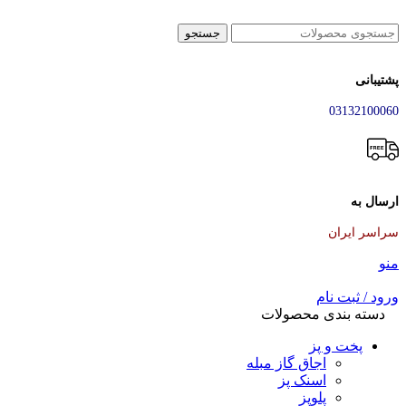
جستجو
پشتیبانی
03132100060
ارسال به
سراسر ایران
منو
ورود / ثبت نام
دسته بندی محصولات
پخت و پز
اجاق گاز مبله
اسنک پز
پلوپز