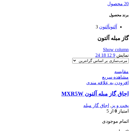
20 محصول
برند محصول
آلتون
آلتون
3
گاز مبله آلتون
Show column
نمایش
9
12
18
24
مقایسه
مشاهده سریع
افزودن به علاقه مندی
اجاق گاز مبله آلتون MXR5W
پخت و پز
,
اجاق گاز مبله
امتیاز
0
از 5
اتمام موجودی