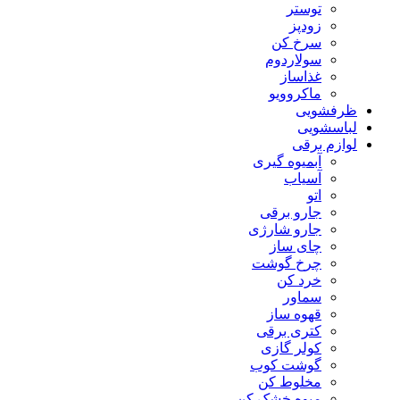
توستر
زودپز
سرخ کن
سولاردوم
غذاساز
ماکروویو
ظرفشویی
لباسشویی
لوازم برقی
آبمیوه گیری
آسیاب
اتو
جارو برقی
جارو شارژی
چای ساز
چرخ گوشت
خرد کن
سماور
قهوه ساز
کتری برقی
کولر گازی
گوشت کوب
مخلوط کن
میوه خشک کن