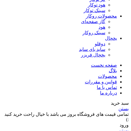
هود توکار
سینک توکار
محصولات روکار
گاز صفحه‌ای
هود
سینک روکار
یخچال
دوقلو
ساید بای ساید
یخچال فریزر
صفحه نخست
بلاگ
محصولات
قوانین و مقررات
تماس با ما
درباره ما
سبد خرید
بستن
تمامی قیمت های فروشگاه بروز می باشد با خیال راحت خرید کنید
:)
ورود
بستن