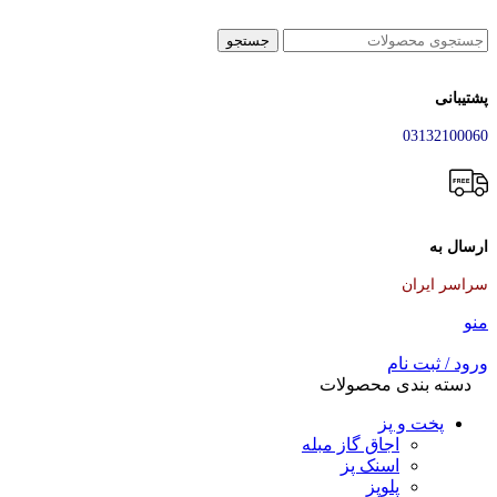
جستجو
پشتیبانی
03132100060
ارسال به
سراسر ایران
منو
ورود / ثبت نام
دسته بندی محصولات
پخت و پز
اجاق گاز مبله
اسنک پز
پلوپز