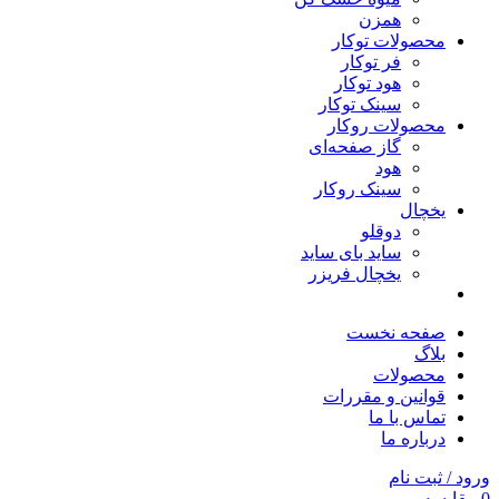
همزن
محصولات توکار
فر توکار
هود توکار
سینک توکار
محصولات روکار
گاز صفحه‌ای
هود
سینک روکار
یخچال
دوقلو
ساید بای ساید
یخچال فریزر
صفحه نخست
بلاگ
محصولات
قوانین و مقررات
تماس با ما
درباره ما
ورود / ثبت نام
0
مقایسه