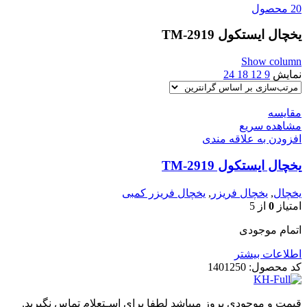
20 محصول
یخچال ایستکول TM-2919
Show column
نمایش
9
12
18
24
مقایسه
مشاهده سریع
افزودن به علاقه مندی
یخچال ایستکول TM-2919
یخچال
,
یخچال فریزر
,
یخچال فریزر کمبی
امتیاز
0
از 5
اتمام موجودی
اطلاعات بیشتر
کد محصول:
1401250
قیمت و موجودی بروز میباشد لطفا برای اسـتعلام تماس نگیرید.