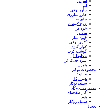
آسیاب
اتو
جارو برقی
جارو شارژی
چای ساز
چرخ گوشت
خرد کن
سماور
قهوه ساز
کتری برقی
کولر گازی
گوشت کوب
مخلوط کن
میوه خشک کن
همزن
محصولات توکار
فر توکار
هود توکار
سینک توکار
محصولات روکار
گاز صفحه‌ای
هود
سینک روکار
یخچال