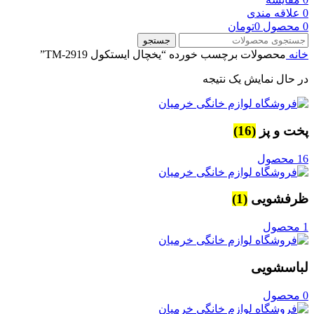
0
علاقه مندی
0
محصول
0
تومان
جستجو
خانه
محصولات برچسب خورده “یخچال ایستکول TM-2919”
در حال نمایش یک نتیجه
پخت و پز
(16)
16 محصول
ظرفشویی
(1)
1 محصول
لباسشویی
0 محصول