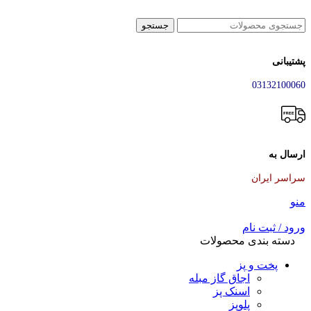
جستجو
پشتیبانی
03132100060
ارسال به
سراسر ایران
منو
ورود / ثبت نام
دسته بندی محصولات
پخت و پز
اجاق گاز مبله
اسنک پز
پلوپز