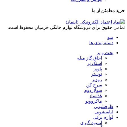
خرید مطمئن از ما
تمامی حقوق برای فروشگاه لوازم خانگی خرمیان محفوظ است.
منو
دسته بندی ها
پخت و پز
اجاق گاز مبله
اسنک پز
پلوپز
توستر
زودپز
سرخ کن
سولاردوم
غذاساز
ماکروویو
ظرفشویی
لباسشویی
لوازم برقی
آبمیوه گیری