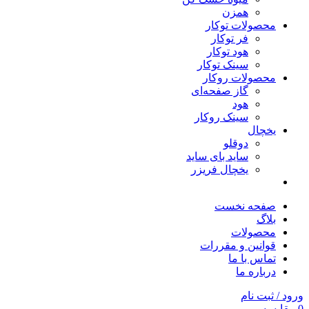
همزن
محصولات توکار
فر توکار
هود توکار
سینک توکار
محصولات روکار
گاز صفحه‌ای
هود
سینک روکار
یخچال
دوقلو
ساید بای ساید
یخچال فریزر
صفحه نخست
بلاگ
محصولات
قوانین و مقررات
تماس با ما
درباره ما
ورود / ثبت نام
0
مقایسه