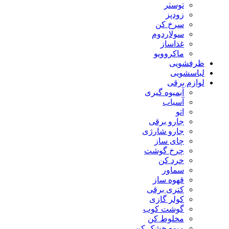
توستر
زودپز
سرخ کن
سولاردوم
غذاساز
ماکروویو
ظرفشویی
لباسشویی
لوازم برقی
آبمیوه گیری
آسیاب
اتو
جارو برقی
جارو شارژی
چای ساز
چرخ گوشت
خرد کن
سماور
قهوه ساز
کتری برقی
کولر گازی
گوشت کوب
مخلوط کن
میوه خشک کن