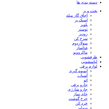
دسته بندی ها
پخت و پز
اجاق گاز مبله
اسنک پز
پلوپز
توستر
زودپز
سرخ کن
سولاردوم
غذاساز
ماکروویو
ظرفشویی
لباسشویی
لوازم برقی
آبمیوه گیری
آسیاب
اتو
جارو برقی
جارو شارژی
چای ساز
چرخ گوشت
خرد کن
سماور