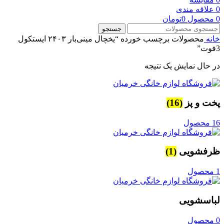
0
علاقه مندی
0
محصول
0
تومان
جستجو
خانه
محصولات برچسب خورده “یخچال مینی‌بار ۲۴۰۳ ایستکول
3فوت”
در حال نمایش یک نتیجه
پخت و پز
(16)
16 محصول
ظرفشویی
(1)
1 محصول
لباسشویی
0 محصول