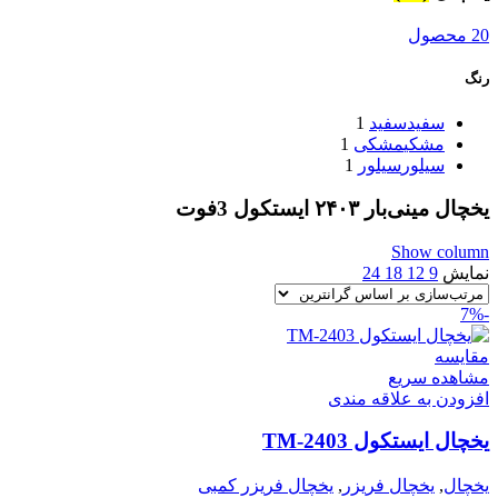
20 محصول
رنگ
سفید
سفید
1
مشکی
مشکی
1
سیلور
سیلور
1
یخچال مینی‌بار ۲۴۰۳ ایستکول 3فوت
Show column
نمایش
9
12
18
24
-7%
مقایسه
مشاهده سریع
افزودن به علاقه مندی
یخچال ایستکول TM-2403
یخچال
,
یخچال فریزر
,
یخچال فریزر کمبی