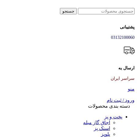
جستجو
پشتیبانی
03132100060
ارسال به
سراسر ایران
منو
ورود / ثبت نام
دسته بندی محصولات
پخت و پز
اجاق گاز مبله
اسنک پز
پلوپز