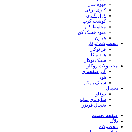
قهوه ساز
کتری برقی
کولر گازی
گوشت کوب
مخلوط کن
میوه خشک کن
همزن
محصولات توکار
فر توکار
هود توکار
سینک توکار
محصولات روکار
گاز صفحه‌ای
هود
سینک روکار
یخچال
دوقلو
ساید بای ساید
یخچال فریزر
صفحه نخست
بلاگ
محصولات