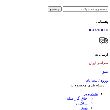
جستجو
پشتیبانی
03132100060
ارسال به
سراسر ایران
منو
ورود / ثبت نام
دسته بندی محصولات
پخت و پز
اجاق گاز مبله
اسنک پز
پلوپز