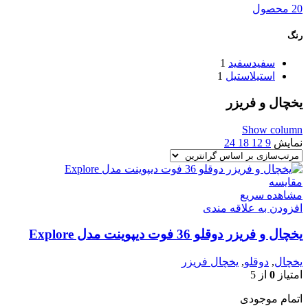
20 محصول
رنگ
سفید
سفید
1
استیل
استیل
1
یخچال و فریزر
Show column
نمایش
9
12
18
24
مقایسه
مشاهده سریع
افزودن به علاقه مندی
یخچال و فریزر دوقلو 36 فوت دیپوینت مدل Explore
یخچال
,
دوقلو
,
یخچال فریزر
امتیاز
0
از 5
اتمام موجودی