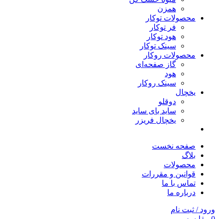
همزن
محصولات توکار
فر توکار
هود توکار
سینک توکار
محصولات روکار
گاز صفحه‌ای
هود
سینک روکار
یخچال
دوقلو
ساید بای ساید
یخچال فریزر
صفحه نخست
بلاگ
محصولات
قوانین و مقررات
تماس با ما
درباره ما
ورود / ثبت نام
0
مقایسه