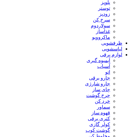
پلوپز
توستر
زودپز
سرخ کن
سولاردوم
غذاساز
ماکروویو
ظرفشویی
لباسشویی
لوازم برقی
آبمیوه گیری
آسیاب
اتو
جارو برقی
جارو شارژی
چای ساز
چرخ گوشت
خرد کن
سماور
قهوه ساز
کتری برقی
کولر گازی
گوشت کوب
مخلوط کن