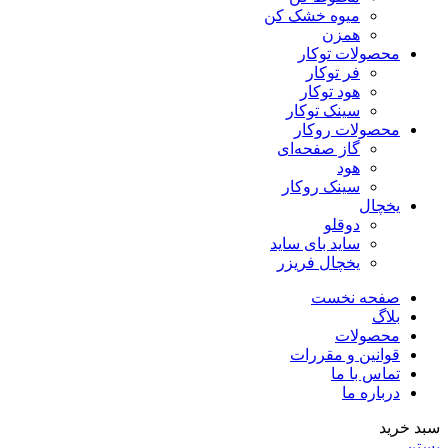
میوه خشک کن
همزن
محصولات توکار
فر توکار
هود توکار
سینک توکار
محصولات روکار
گاز صفحه‌ای
هود
سینک روکار
یخچال
دوقلو
ساید بای ساید
یخچال فریزر
صفحه نخست
بلاگ
محصولات
قوانین و مقررات
تماس با ما
درباره ما
سبد خرید
بستن