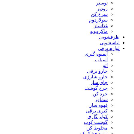
توستر
زودپز
سرخ کن
سولاردوم
غذاساز
ماکروویو
ظرفشویی
لباسشویی
لوازم برقی
آبمیوه گیری
آسیاب
اتو
جارو برقی
جارو شارژی
چای ساز
چرخ گوشت
خرد کن
سماور
قهوه ساز
کتری برقی
کولر گازی
گوشت کوب
مخلوط کن
میوه خشک کن