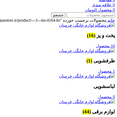
0
علاقه مندی
0
محصول
0
تومان
جستجو
خانه
محصولات برچسب خورده “https://khoramianstore.ir/product/---3---tm-4164-hs/”
پخت و پز
(16)
16 محصول
ظرفشویی
(1)
1 محصول
لباسشویی
0 محصول
لوازم برقی
(44)