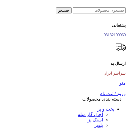
جستجو
پشتیبانی
03132100060
ارسال به
سراسر ایران
منو
ورود / ثبت نام
دسته بندی محصولات
پخت و پز
اجاق گاز مبله
اسنک پز
پلوپز