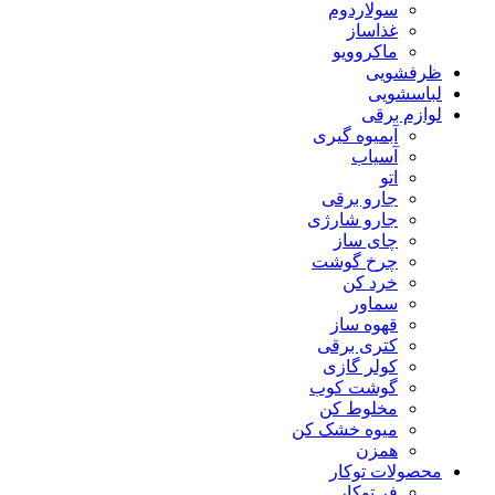
سولاردوم
غذاساز
ماکروویو
ظرفشویی
لباسشویی
لوازم برقی
آبمیوه گیری
آسیاب
اتو
جارو برقی
جارو شارژی
چای ساز
چرخ گوشت
خرد کن
سماور
قهوه ساز
کتری برقی
کولر گازی
گوشت کوب
مخلوط کن
میوه خشک کن
همزن
محصولات توکار
فر توکار