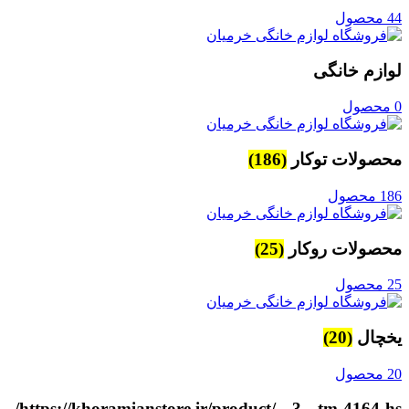
44 محصول
لوازم خانگی
0 محصول
محصولات توکار
(186)
186 محصول
محصولات روکار
(25)
25 محصول
یخچال
(20)
20 محصول
https://khoramianstore.ir/product/---3---tm-4164-hs/