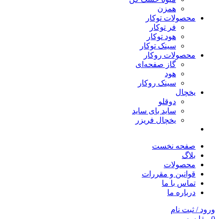
همزن
محصولات توکار
فر توکار
هود توکار
سینک توکار
محصولات روکار
گاز صفحه‌ای
هود
سینک روکار
یخچال
دوقلو
ساید بای ساید
یخچال فریزر
صفحه نخست
بلاگ
محصولات
قوانین و مقررات
تماس با ما
درباره ما
ورود / ثبت نام
0
مقایسه