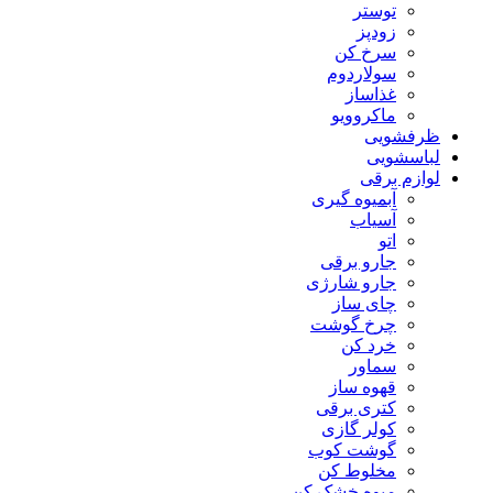
توستر
زودپز
سرخ کن
سولاردوم
غذاساز
ماکروویو
ظرفشویی
لباسشویی
لوازم برقی
آبمیوه گیری
آسیاب
اتو
جارو برقی
جارو شارژی
چای ساز
چرخ گوشت
خرد کن
سماور
قهوه ساز
کتری برقی
کولر گازی
گوشت کوب
مخلوط کن
میوه خشک کن