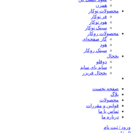
همزن
محصولات توکار
فر توکار
هود توکار
سینک توکار
محصولات روکار
گاز صفحه‌ای
هود
سینک روکار
یخچال
دوقلو
ساید بای ساید
یخچال فریزر
صفحه نخست
بلاگ
محصولات
قوانین و مقررات
تماس با ما
درباره ما
ورود / ثبت نام
0
مقایسه