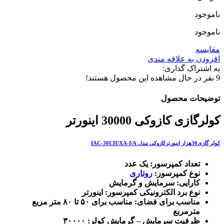
ناموجود
ناموجود
مقایسه
افزودن به علاقه مندی
به اشتراک گذاری:
9
نفر در حال مشاهده این محصول هستند!
توضیحات محصول
کولرگازی کازوکی 30000 اینورتر
کولر گازی30هزار اینورترکازوکی مدل IAC-30CH/XA-I/A
تعداد کمپرسور: یک عدد
نوع کمپرسور:
روتاری
کارایی: سرمایش و گرمایش
نوع برد الکترونیکی کمپرسور: اینورتر
مناسب برای فضای: مناسب برای ۵۰ تا ۸۰ متر مربع
مترمربع
ظرفیت سرمایش – گرمایش کولر: ۳۰۰۰۰