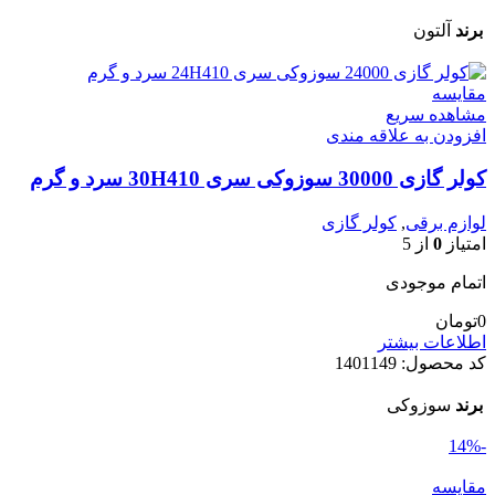
برند
آلتون
مقایسه
مشاهده سریع
افزودن به علاقه مندی
کولر گازی 30000 سوزوکی سری 30H410 سرد و گرم
لوازم برقی
,
کولر گازی
امتیاز
0
از 5
اتمام موجودی
0
تومان
اطلاعات بیشتر
کد محصول:
1401149
برند
سوزوکی
-14%
مقایسه