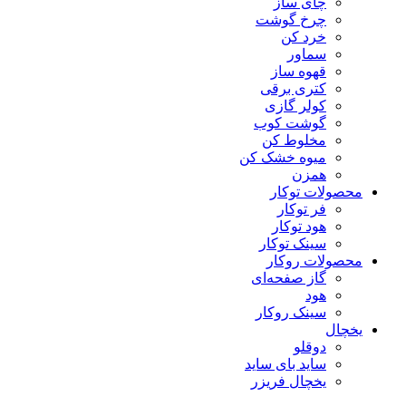
چای ساز
چرخ گوشت
خرد کن
سماور
قهوه ساز
کتری برقی
کولر گازی
گوشت کوب
مخلوط کن
میوه خشک کن
همزن
محصولات توکار
فر توکار
هود توکار
سینک توکار
محصولات روکار
گاز صفحه‌ای
هود
سینک روکار
یخچال
دوقلو
ساید بای ساید
یخچال فریزر