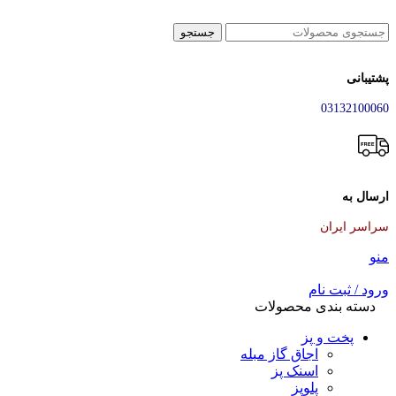
جستجو
پشتیبانی
03132100060
ارسال به
سراسر ایران
منو
ورود / ثبت نام
دسته بندی محصولات
پخت و پز
اجاق گاز مبله
اسنک پز
پلوپز