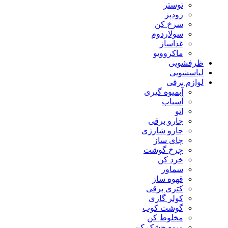
توستر
زودپز
سرخ کن
سولاردوم
غذاساز
ماکروویو
ظرفشویی
لباسشویی
لوازم برقی
آبمیوه گیری
آسیاب
اتو
جارو برقی
جارو شارژی
چای ساز
چرخ گوشت
خرد کن
سماور
قهوه ساز
کتری برقی
کولر گازی
گوشت کوب
مخلوط کن
میوه خشک کن