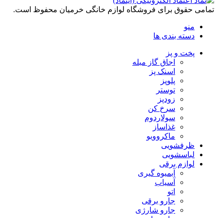
تمامی حقوق برای فروشگاه لوازم خانگی خرمیان محفوظ است.
منو
دسته بندی ها
پخت و پز
اجاق گاز مبله
اسنک پز
پلوپز
توستر
زودپز
سرخ کن
سولاردوم
غذاساز
ماکروویو
ظرفشویی
لباسشویی
لوازم برقی
آبمیوه گیری
آسیاب
اتو
جارو برقی
جارو شارژی