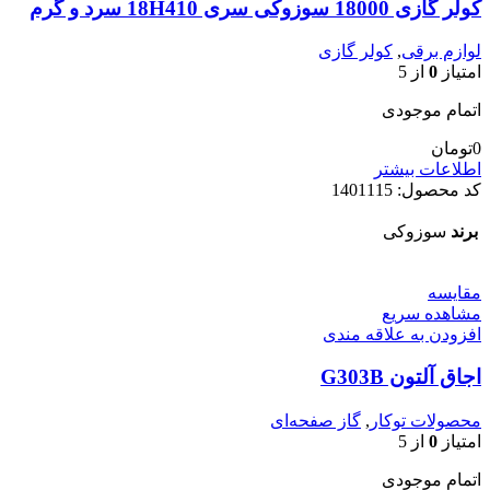
کولر گازی 18000 سوزوکی سری 18H410 سرد و گرم
لوازم برقی
,
کولر گازی
امتیاز
0
از 5
اتمام موجودی
0
تومان
اطلاعات بیشتر
کد محصول:
1401115
برند
سوزوکی
مقایسه
مشاهده سریع
افزودن به علاقه مندی
اجاق آلتون G303B
محصولات توکار
,
گاز صفحه‌ای
امتیاز
0
از 5
اتمام موجودی