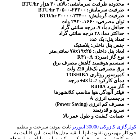
محدوده ظرفیت سرمایشی: بالای ۳۰ هزار BTU/hr
ظرفیت سرمایش: ۲۴۳۰۰-۳۰۵۰۰ BTU/hr
ظرفیت گرمایش: ۲۳۴۰۰-۳۰۰۰۰ BTU/hr
توان مصرفی: ۱۶۶۰-۲۹۲۰ وات
حداقل دما: ۷- درجه سانتی گراد
حداکثر دما: ۴۸ درجه سانتی گراد
تعداد پنل: یک عدد
جنس پنل داخلی: پلاستیک
ابعاد پنل داخلی: ۷۸x۱۹x۲۵ سانتی‌متر
نوع گاز (مبرد): R۴۱۰A
سیستم هوشمند کاهش مصرف برق
برق مصرفی تک‌فاز 220 ولت
کمپرسور روتاری TOSHIBA
دمای کارکرد 7- تا 48+ درجه
گاز مبرد R410A
فیلتر آلودگی هوا مناسب کلانشهرها
برچسب انرژی A
مصرف کم انرژی (Power Saving)
سریع و قدرتمند
ضمانت کیفیت و طول عمر بالا
کولرگازی کازوکی 30000 اینورتر
ثابت نبودن سرعت و تنظیم
خودکار مهمترین تفاوت آنها با بقیه مدل ها است. این قابلیت به
مزیت کاهش مصرف برق کمک می‌کند. سایز مزایای اسپلیت‌های