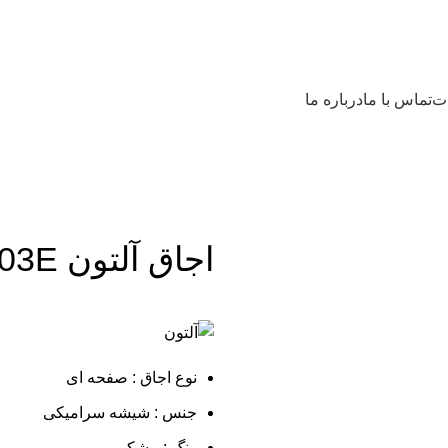
ات
تماس با ما
درباره ما
اجاق آلتون C203E
نوع اجاق : صفحه ای
جنس : شیشه سرامیکی
رنگ : مشکی