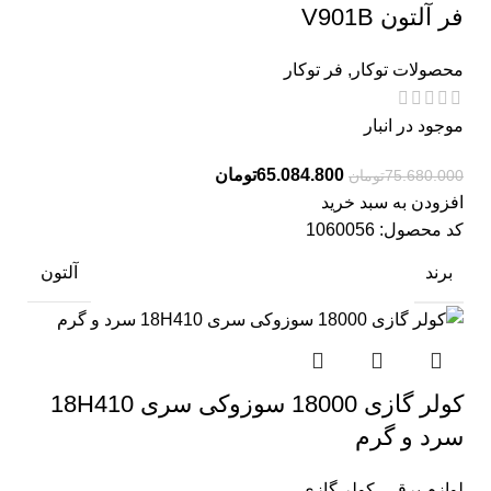
فر آلتون V901B
محصولات توکار
,
فر توکار
موجود در انبار
65.084.800
تومان
75.680.000
تومان
افزودن به سبد خرید
کد محصول:
1060056
برند
آلتون
کولر گازی 18000 سوزوکی سری 18H410
سرد و گرم
لوازم برقی
,
کولر گازی