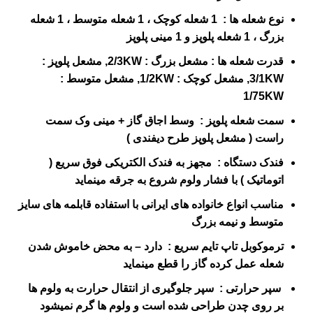
نوع شعله ها : 1 شعله کوچک ، 1 شعله متوسط ، 1 شعله
بزرگ ، 1 شعله پلوپز و 1 مینی پلوپز
قدرت شعله ها : مشعل بزرگ : 2/3KW, مشعل پلوپز :
3/1KW, مشعل کوچک : 1/2KW, مشعل متوسط :
1/75KW
سمت شعله پلوپز : وسط اجاق گاز + مینی وک سمت
راست ( مشعل پلوپز طرح دیفندی )
فندک دستگاه : مجهز به فندک الکتریکی فوق سریع (
اتوماتیک ) با فشار ولوم شروع به جرقه مینماید
مناسب انواع خانواده های ایرانی با استفاده قابلمه های سایز
متوسط و نیمه بزرگ
ترموکوبل تاپ تایم سریع : دارد – به محض خاموش شدن
شعله عمل کرده گاز را قطع مینماید
سپر حرارتی :
سپر جلوگیری از انتقال حرارت به ولوم ها
بر روی چدن طراحی شده است و ولوم ها گرم نمیشود