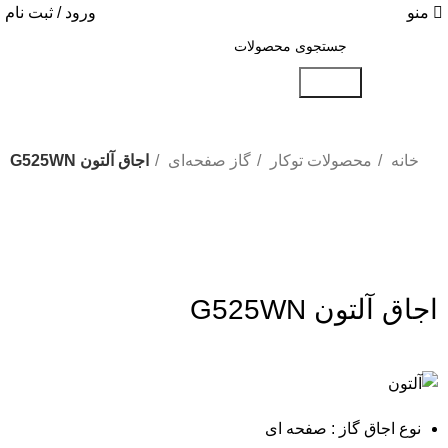
منو
ورود / ثبت نام
جستجو
خانه
محصولات توکار
گاز صفحه‌ای
اجاق آلتون G525WN
-25%
بزرگنمایی تصویر
اجاق آلتون G525WN
نوع اجاق گاز : صفحه ای