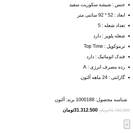
جنس : شیشه سکوریت سفید
ابعاد : 52 * 92
سانتی متر
تعداد شعله : 5
شعله پلوپز : دارد
ترموکوپل : Top Time
فندک اتوماتیک : دارد
رده مصرف انرژی : A
گارانتی : 24 ماهه آلتون
شناسه محصول:
1000188
برند:
آلتون
31.312.500
تومان
41.750.000
تومان