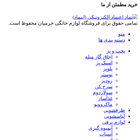
خرید مطمئن از ما
تمامی حقوق برای فروشگاه لوازم خانگی خرمیان محفوظ است.
منو
دسته بندی ها
پخت و پز
اجاق گاز مبله
اسنک پز
پلوپز
توستر
زودپز
سرخ کن
سولاردوم
غذاساز
ماکروویو
ظرفشویی
لباسشویی
لوازم برقی
آبمیوه گیری
آسیاب
اتو