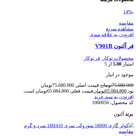
-14%
مقایسه
مشاهده سریع
افزودن به علاقه مندی
فر آلتون V901B
محصولات توکار
,
فر توکار
امتیاز
5.00
از 5
موجود در انبار
75.680.000
تومان
قیمت اصلی 75.680.000تومان
بود.
65.084.800
تومان
قیمت فعلی 65.084.800تومان است.
افزودن به سبد خرید
کد محصول:
1060056
برند
آلتون
مقایسه