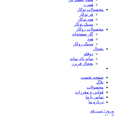
همزن
محصولات توکار
فر توکار
هود توکار
سینک توکار
محصولات روکار
گاز صفحه‌ای
هود
سینک روکار
یخچال
دوقلو
ساید بای ساید
یخچال فریزر
صفحه نخست
بلاگ
محصولات
قوانین و مقررات
تماس با ما
درباره ما
ورود / ثبت نام
0
مقایسه