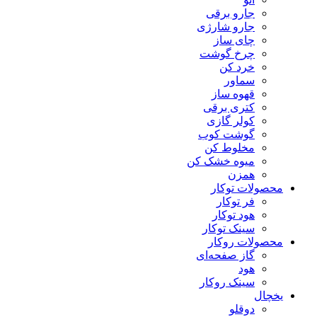
جارو برقی
جارو شارژی
چای ساز
چرخ گوشت
خرد کن
سماور
قهوه ساز
کتری برقی
کولر گازی
گوشت کوب
مخلوط کن
میوه خشک کن
همزن
محصولات توکار
فر توکار
هود توکار
سینک توکار
محصولات روکار
گاز صفحه‌ای
هود
سینک روکار
یخچال
دوقلو