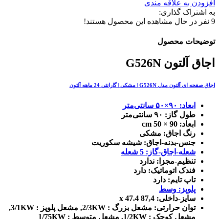
افزودن به علاقه مندی
به اشتراک گذاری:
9
نفر در حال مشاهده این محصول هستند!
توضیحات محصول
اجاق آلتون G526N
اجاق صفحه ای آلتون مدل G526N | مشکی | گارانتی 24 ماهه آلتون
ابعاد: ۹۰×۵۰ سانتی‌متر
طول گاز: ۹۰ سانتی‌متر
ابعاد: 90 × 50 cm
رنگ اجاق: مشکی
جنس-بدنه-اجاق: شیشه سکوریت
شعله-اجاق-گاز: 5 شعله
تنظیم-مجزا: ندارد
فندک اتوماتیک: دارد
تاپ تایم: دارد
پلوپز: وسط
سایز-داخلی: 87,4 x 47.4
توان حرارتی: مشعل بزرگ : 2/3KW, مشعل پلوپز : 3/1KW,
مشعل کوچک : 1/2KW, مشعل متوسط : 1/75KW