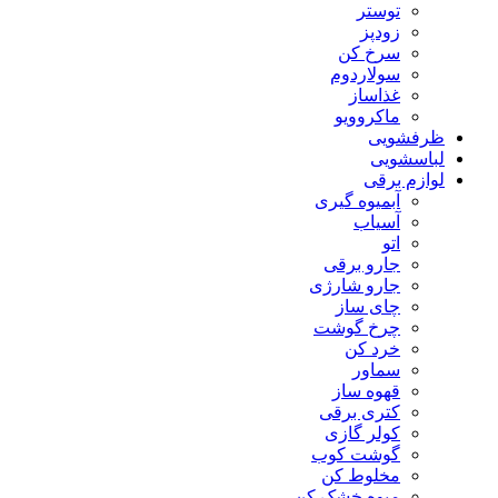
توستر
زودپز
سرخ کن
سولاردوم
غذاساز
ماکروویو
ظرفشویی
لباسشویی
لوازم برقی
آبمیوه گیری
آسیاب
اتو
جارو برقی
جارو شارژی
چای ساز
چرخ گوشت
خرد کن
سماور
قهوه ساز
کتری برقی
کولر گازی
گوشت کوب
مخلوط کن
میوه خشک کن