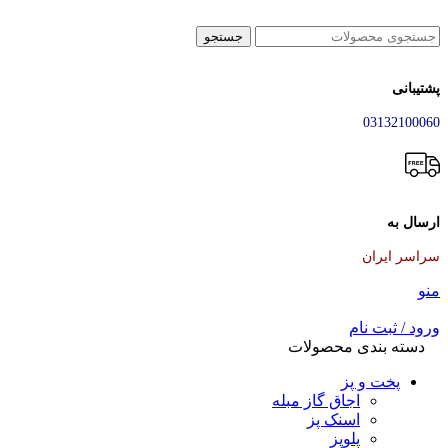
جستجو
پشتیبانی
03132100060
ارسال به
سراسر ایران
منو
ورود / ثبت نام
دسته بندی محصولات
پخت و پز
اجاق گاز مبله
اسنک پز
پلوپز