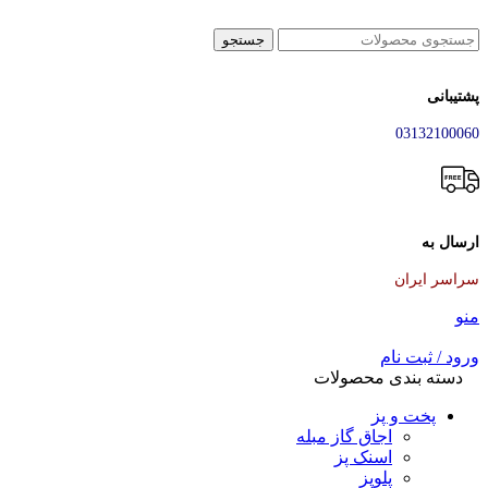
جستجو
پشتیبانی
03132100060
ارسال به
سراسر ایران
منو
ورود / ثبت نام
دسته بندی محصولات
پخت و پز
اجاق گاز مبله
اسنک پز
پلوپز