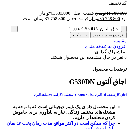
کد تخفیف
41.580.000
تومان
قیمت اصلی 41.580.000تومان
بود.
35.758.800
تومان
قیمت فعلی 35.758.800تومان است.
اجاق آلتون G530DN عدد
افزودن به سبد خرید
خرید کنید
مقایسه
افزودن به علاقه مندی
به اشتراک گذاری:
8
نفر در حال مشاهده این محصول هستند!
توضیحات محصول
اجاق آلتون G530DN
اجاق گاز صفحه ای آلتون مدل G530DN | مشکی | گارانتی 24 ماهه آلتون
این محصول دارای یک تایمر دیجیتالی است که با توجه به
مشغله‌های مختلف زندگی، نیاز به یادآوری برای خاموش
کردن شعله‌ها را داریم.
چرا که ممکن است در اکثر مواقع مدت زمان پخت غذایمان
را فراموش کنیم.