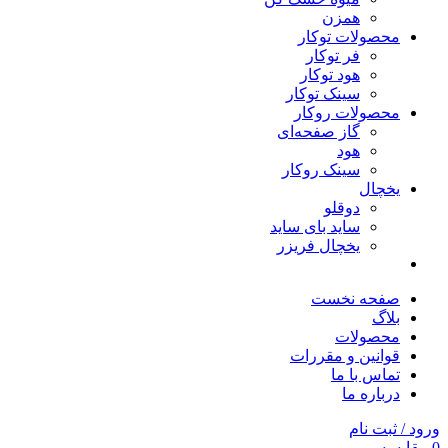
همزن
محصولات توکار
فر توکار
هود توکار
سینک توکار
محصولات روکار
گاز صفحه‌ای
هود
سینک روکار
یخچال
دوقلو
ساید بای ساید
یخچال فریزر
صفحه نخست
بلاگ
محصولات
قوانین و مقررات
تماس با ما
درباره ما
ورود / ثبت نام
0
مقایسه