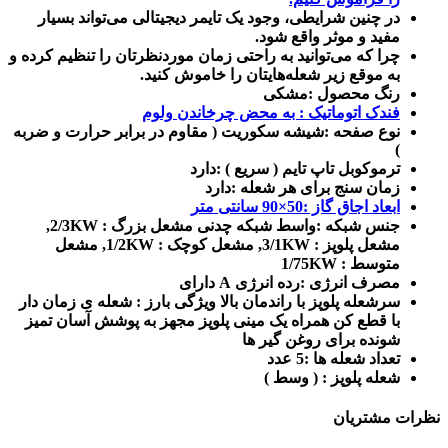
در چنین شرایطی، وجود یک تایمر دیجیتالی می‌تواند بسیار
مفید و موثر واقع شود.
چرا که می‌توانید به راحتی زمان موردنظرتان را تنظیم کرده و
به موقع زیر شعله‌هایتان را خاموش کنید.
رنگ محصول :مشکی
فندک اتوماتیک : به محض چرخاندن ولوم
نوع صفحه :شیشه سکوریت ( مقاوم در برابر حرارت و ضربه
)
ترموکوبل تاپ تایم ( سریع ) :دارد
زمان سنج برای هر شعله :دارد
ابعاد اجاق گاز :50×90 سانتی متر
جنس شبکه :واسط شبکه چدنی مشعل بزرگ : 2/3KW,
مشعل پلوپز : 3/1KW, مشعل کوچک : 1/2KW, مشعل
متوسط : 1/75KW
مصرف انرژی :رده انرژی A دارای
سرشعله پلوپز با راندمان بالا ویژگی بارز : شعله ی زمان دار
با قطع کن همراه یک مینی پلوپز مجهز به پوشش آسان تمیز
شونده برای روغن گیر ها
تعداد شعله ها :5 عدد
شعله پلوپز : ( وسط )
نظرات مشتریان