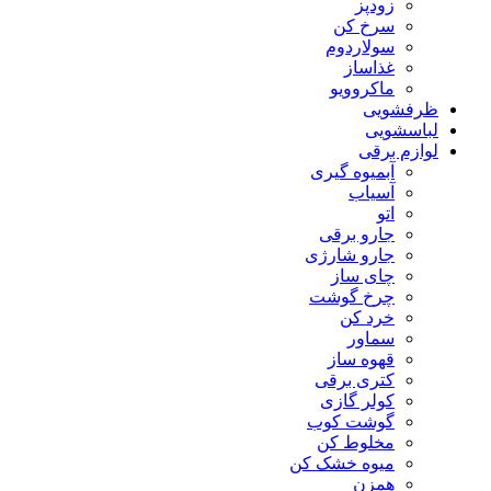
زودپز
سرخ کن
سولاردوم
غذاساز
ماکروویو
ظرفشویی
لباسشویی
لوازم برقی
آبمیوه گیری
آسیاب
اتو
جارو برقی
جارو شارژی
چای ساز
چرخ گوشت
خرد کن
سماور
قهوه ساز
کتری برقی
کولر گازی
گوشت کوب
مخلوط کن
میوه خشک کن
همزن