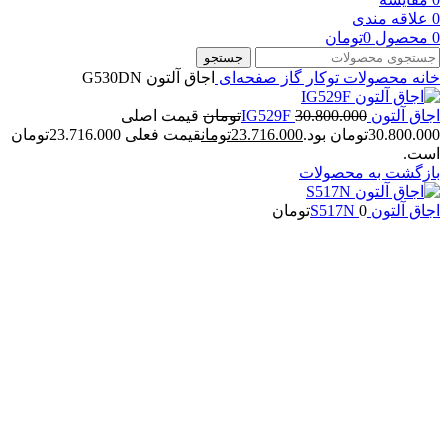
0
علاقه مندی
0
محصول
0
تومان
جستجو
خانه
محصولات توکار
گاز صفحه‌ای
اجاق آلتون G530DN
اجاق آلتون IG529F
30.800.000
تومان
قیمت اصلی
30.800.000تومان بود.
23.716.000
تومان
قیمت فعلی 23.716.000تومان
است.
بازگشت به محصولات
اجاق آلتون S517N
0
تومان
-14%
بزرگنمایی تصویر