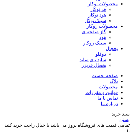
محصولات توکار
فر توکار
هود توکار
سینک توکار
محصولات روکار
گاز صفحه‌ای
هود
سینک روکار
یخچال
دوقلو
ساید بای ساید
یخچال فریزر
صفحه نخست
بلاگ
محصولات
قوانین و مقررات
تماس با ما
درباره ما
سبد خرید
بستن
تمامی قیمت های فروشگاه بروز می باشد با خیال راحت خرید کنید
:)