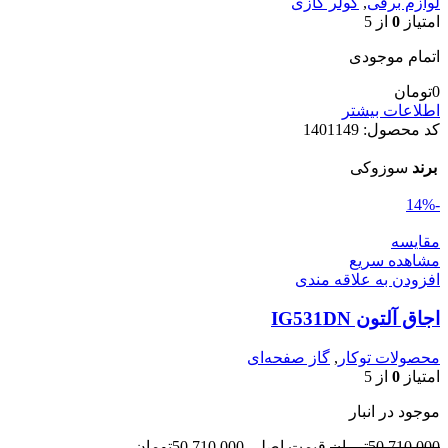
لوازم برقی
,
کولر گازی
امتیاز
0
از 5
اتمام موجودی
0
تومان
اطلاعات بیشتر
کد محصول:
1401149
برند
سوزوکی
-14%
مقایسه
مشاهده سریع
افزودن به علاقه مندی
اجاق آلتون IG531DN
محصولات توکار
,
گاز صفحه‌ای
امتیاز
0
از 5
موجود در انبار
50.710.000
تومان
قیمت اصلی 50.710.000تومان