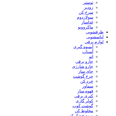
توستر
زودپز
سرخ کن
سولاردوم
غذاساز
ماکروویو
ظرفشویی
لباسشویی
لوازم برقی
آبمیوه گیری
آسیاب
اتو
جارو برقی
جارو شارژی
چای ساز
چرخ گوشت
خرد کن
سماور
قهوه ساز
کتری برقی
کولر گازی
گوشت کوب
مخلوط کن
میوه خشک کن