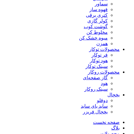
سماور
قهوه ساز
کتری برقی
کولر گازی
گوشت کوب
مخلوط کن
میوه خشک کن
همزن
محصولات توکار
فر توکار
هود توکار
سینک توکار
محصولات روکار
گاز صفحه‌ای
هود
سینک روکار
یخچال
دوقلو
ساید بای ساید
یخچال فریزر
صفحه نخست
بلاگ
محصولات