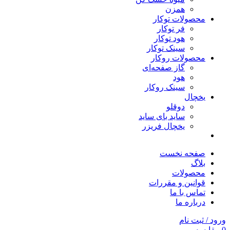
همزن
محصولات توکار
فر توکار
هود توکار
سینک توکار
محصولات روکار
گاز صفحه‌ای
هود
سینک روکار
یخچال
دوقلو
ساید بای ساید
یخچال فریزر
صفحه نخست
بلاگ
محصولات
قوانین و مقررات
تماس با ما
درباره ما
ورود / ثبت نام
0
مقایسه