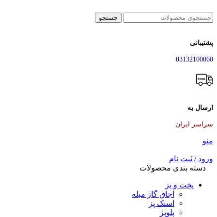
جستجو
پشتیبانی
03132100060
ارسال به
سراسر ایران
منو
ورود / ثبت نام
دسته بندی محصولات
پخت و پز
اجاق گاز مبله
اسنک پز
پلوپز