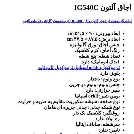
اجاق آلتون IG540C
اجاق گاز صفحه ای توکار آلتون مدل IG540C | کرم کلاسیک| گارانتی 24 ماهه آلتون
ابعاد بیرونی: ۹۰ × ۵۱,۵ cm
ابعاد برش: ۸۷,۵ × ۴۷.۵ cm
جنس اجاق: ورق گالوانیزه
رنگ اجاق: کرم کلاسیک
تعداد شعله: پنج شعله
فندک اتوماتیک: دارد
ترموکوپل: orkli اسپانیا, ترموکوپل تاپ تایم
پلوپز: دارد
نوع ولوم: تاجدار
جنس ولوم: ولوم دو جزیی
سپر حرارتی: دارد
بوبین شیر: orkli اسپانیا
نوع صفحه: شیشه سکوریت مقاوم به ضربه و حرارت
نوع شبکه چدنی: چدنی جزیره ای هامان
روغنگیر: کلاسیک نک دار
زه لولا: ندارد
سرشعله: ساباف ایتالیا
تایمر: ندارد