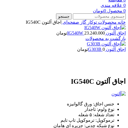
0
علاقه مندی
0
محصول
0
تومان
جستجو
خانه
محصولات توکار
گاز صفحه‌ای
اجاق آلتون IG540C
اجاق آلتون IG540W
23.240.000
تومان
بازگشت به محصولات
اجاق آلتون G303B
0
تومان
بزرگنمایی تصویر
اجاق آلتون IG540C
جنس اجاق: ورق گالوانیزه
نوع ولوم: تاجدار
تعداد شعله: ۵ شعله
ترموکوپل: ترموکوپل تاپ تایم
نوع شبکه چدنی: جزیره ای هامان