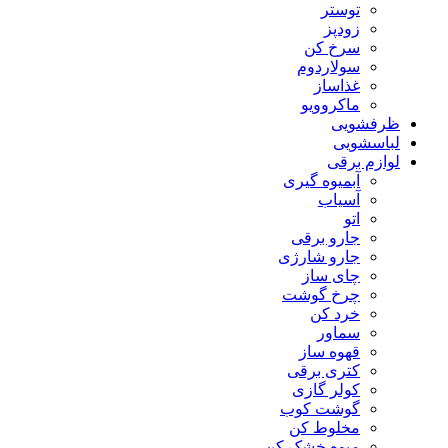
توستر
زودپز
سرخ کن
سولاردوم
غذاساز
ماکروویو
ظرفشویی
لباسشویی
لوازم برقی
آبمیوه گیری
آسیاب
اتو
جارو برقی
جارو شارژی
چای ساز
چرخ گوشت
خرد کن
سماور
قهوه ساز
کتری برقی
کولر گازی
گوشت کوب
مخلوط کن
میوه خشک کن