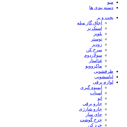
منو
دسته بندی ها
پخت و پز
اجاق گاز مبله
اسنک پز
پلوپز
توستر
زودپز
سرخ کن
سولاردوم
غذاساز
ماکروویو
ظرفشویی
لباسشویی
لوازم برقی
آبمیوه گیری
آسیاب
اتو
جارو برقی
جارو شارژی
چای ساز
چرخ گوشت
خرد کن