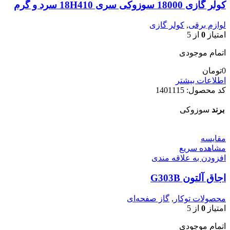
کولر گازی 18000 سوزوکی سری 18H410 سرد و گرم
لوازم برقی
,
کولر گازی
امتیاز
0
از 5
اتمام موجودی
0
تومان
اطلاعات بیشتر
کد محصول:
1401115
برند
سوزوکی
مقایسه
مشاهده سریع
افزودن به علاقه مندی
اجاق آلتون G303B
محصولات توکار
,
گاز صفحه‌ای
امتیاز
0
از 5
اتمام موجودی