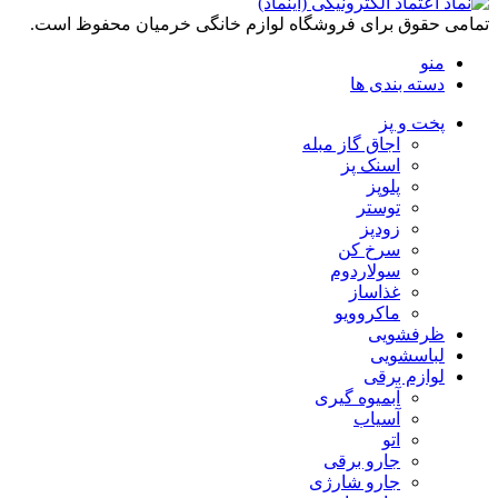
تمامی حقوق برای فروشگاه لوازم خانگی خرمیان محفوظ است.
منو
دسته بندی ها
پخت و پز
اجاق گاز مبله
اسنک پز
پلوپز
توستر
زودپز
سرخ کن
سولاردوم
غذاساز
ماکروویو
ظرفشویی
لباسشویی
لوازم برقی
آبمیوه گیری
آسیاب
اتو
جارو برقی
جارو شارژی