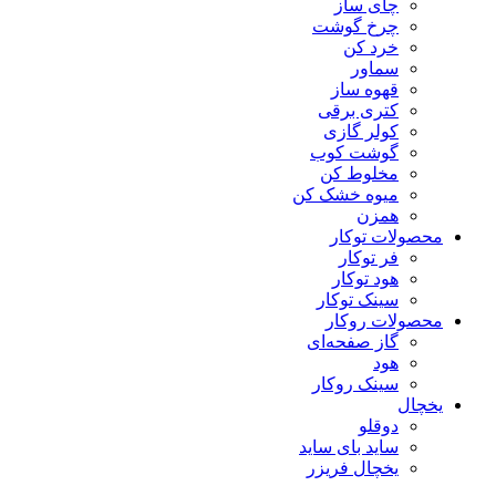
چای ساز
چرخ گوشت
خرد کن
سماور
قهوه ساز
کتری برقی
کولر گازی
گوشت کوب
مخلوط کن
میوه خشک کن
همزن
محصولات توکار
فر توکار
هود توکار
سینک توکار
محصولات روکار
گاز صفحه‌ای
هود
سینک روکار
یخچال
دوقلو
ساید بای ساید
یخچال فریزر