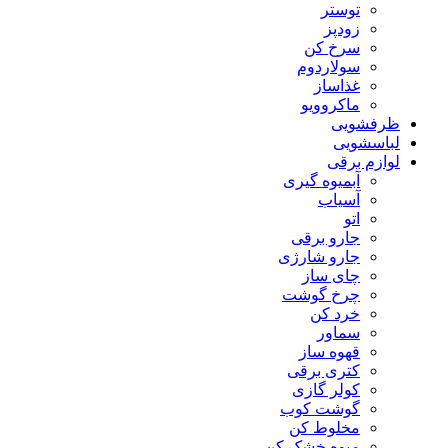
توستر
زودپز
سرخ کن
سولاردوم
غذاساز
ماکروویو
ظرفشویی
لباسشویی
لوازم برقی
آبمیوه گیری
آسیاب
اتو
جارو برقی
جارو شارژی
چای ساز
چرخ گوشت
خرد کن
سماور
قهوه ساز
کتری برقی
کولر گازی
گوشت کوب
مخلوط کن
میوه خشک کن