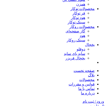
همزن
محصولات توکار
فر توکار
هود توکار
سینک توکار
محصولات روکار
گاز صفحه‌ای
هود
سینک روکار
یخچال
دوقلو
ساید بای ساید
یخچال فریزر
صفحه نخست
بلاگ
محصولات
قوانین و مقررات
تماس با ما
درباره ما
ورود / ثبت نام
0
مقایسه