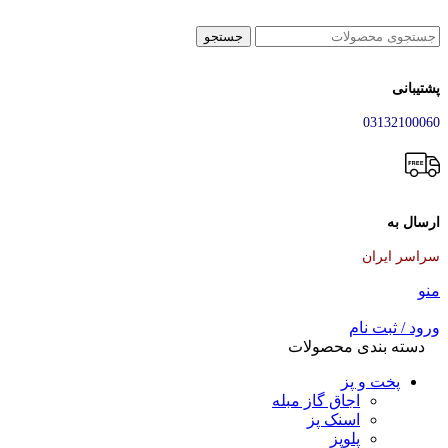
جستجو
پشتیبانی
03132100060
ارسال به
سراسر ایران
منو
ورود / ثبت نام
دسته بندی محصولات
پخت و پز
اجاق گاز مبله
اسنک پز
پلوپز