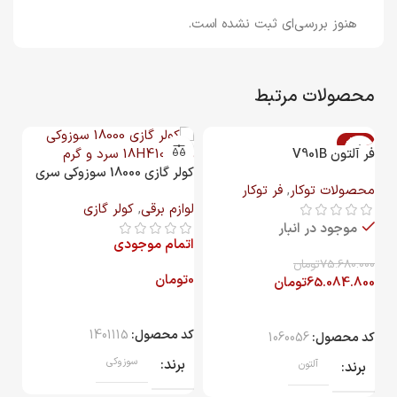
هنوز بررسی‌ای ثبت نشده است.
محصولات مرتبط
-14%
فر آلتون V901B
کولر گازی 18000 سوزوکی سری
محصولات توکار
,
فر توکار
18H410 سرد و گرم
لوازم برقی
,
کولر گازی
موجود در انبار
اتمام موجودی
75.680.000
تومان
0
تومان
65.084.800
تومان
اجاق
کد محصول:
1401115
کد محصول:
1060056
محص
برند
سوزوکی
برند
آلتون
ات