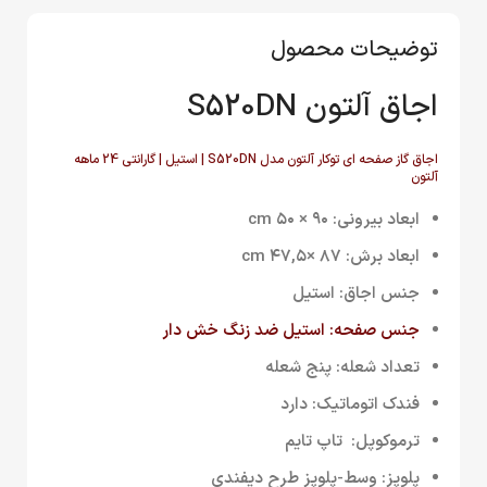
توضیحات محصول
اجاق آلتون S520DN
اجاق گاز صفحه ای توکار آلتون مدل S520DN | استیل | گارانتی 24 ماهه
آلتون
ابعاد بیرونی: ۹۰ × ۵۰ cm
ابعاد برش: ۸۷ ×۴۷,۵ cm
جنس اجاق: استیل
جنس صفحه: استیل ضد زنگ خش دار
تعداد شعله: پنج شعله
فندک اتوماتیک: دارد
ترموکوپل: تاپ تایم
پلوپز: وسط-پلوپز طرح دیفندی