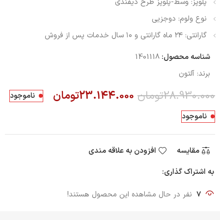
پلوپز: وسط-پلوپز طرح دیفندی
نوع ولوم: دوجزیی
گارانتی: ۲۴ ماه گارانتی و ۱۰ سال خدمات پس از فروش
شناسه محصول:
1401118
برند:
آلتون
28.930.000
تومان
23.144.000
تومان
ناموجود
ناموجود
مقایسه
افزودن به علاقه مندی
به اشتراک گذاری:
7
نفر در حال مشاهده این محصول هستند!