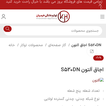
تمامی قیمت های فروشگاه بروز می باشد با خیال راحت خرید کنید
:)
اجاق آلتون S520DN
گاز صفحه‌ای
محصولات توکار
خانه
بزرگنمایی تصویر
-20%
اجاق آلتون S520DN
تعداد شعله: پنج شعله
نوع شبکه چدنی: چدنی گسترده لولایی