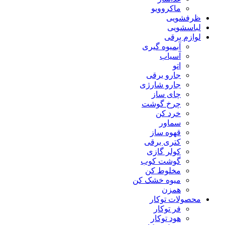
ماکروویو
ظرفشویی
لباسشویی
لوازم برقی
آبمیوه گیری
آسیاب
اتو
جارو برقی
جارو شارژی
چای ساز
چرخ گوشت
خرد کن
سماور
قهوه ساز
کتری برقی
کولر گازی
گوشت کوب
مخلوط کن
میوه خشک کن
همزن
محصولات توکار
فر توکار
هود توکار