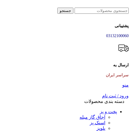
جستجو
پشتیبانی
03132100060
ارسال به
سراسر ایران
منو
ورود / ثبت نام
دسته بندی محصولات
پخت و پز
اجاق گاز مبله
اسنک پز
پلوپز