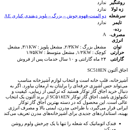
روغنگیر
ندارد
زه لولا
ندارد
سرشعله
دو المنت-قهوه جوش – بزرگ – پلوپز دیفندی کناری AE
تایمر
ندارد
رده-
A
مصرف-
انرژی
توان
مشعل بزرگ : ۲/۳KW, مشعل پلوپز : ۳/۱KW, مشعل
حرارتی
کوچک : ۱/۲KW, مشعل متوسط : ۱/۷۵KW
گارانتی
۲۴ ماه گارانتی و ۱۰ سال خدمات پس از فروش
اجاق آلتون SC518EN
آشپزخانه، قلب خانه است و انتخاب لوازم آشپزخانه مناسب
می‌تواند حس آشپزی حرفه‌ای را برایتان به ارمغان بیاورد. اگر به
دنبال خرید اجاق گاز توکار هستید که ترکیبی از زیبایی، کیفیت و
تکنولوژی باشد، اجاق گاز توکار SC۵۱۸EN از برند آلتون یک انتخاب
عالی است. این محصول که در دسته بهترین اجاق گاز توکار
ایرانی قرار می‌گیرد، با طراحی مدرن، ایمنی بالا و مصرف انرژی
بهینه، استانداردهای جدیدی برای آشپزخانه‌های مدرن تعریف می‌کند
فندک اتوماتیک که شعله را تنها با یک چرخش ولوم روشن
می‌کند.