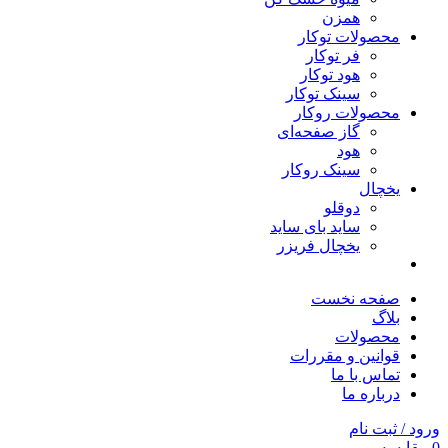
همزن
محصولات توکار
فر توکار
هود توکار
سینک توکار
محصولات روکار
گاز صفحه‌ای
هود
سینک روکار
یخچال
دوقلو
ساید بای ساید
یخچال فریزر
صفحه نخست
بلاگ
محصولات
قوانین و مقررات
تماس با ما
درباره ما
ورود / ثبت نام
0
مقایسه