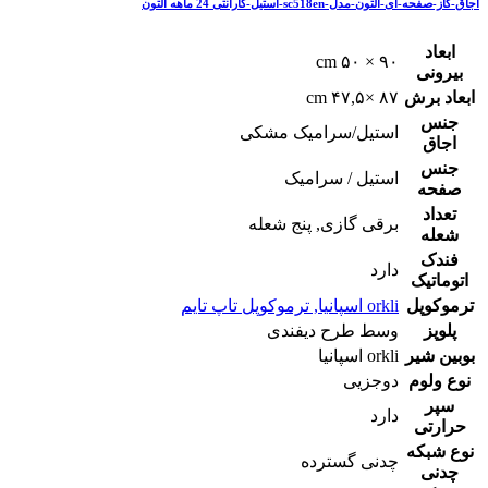
اجاق-گاز-صفحه-ای-آلتون-مدل-sc518en-استیل-گارانتی 24 ماهه آلتون
ابعاد
۹۰ × ۵۰ cm
بیرونی
ابعاد برش
۸۷ ×۴۷,۵ cm
جنس
استیل/سرامیک مشکی
اجاق
جنس
استیل / سرامیک
صفحه
تعداد
برقی گازی, پنج شعله
شعله
فندک
دارد
اتوماتیک
ترموکوپل
orkli اسپانیا, ترموکوپل تاپ تایم
پلوپز
وسط طرح دیفندی
بوبین شیر
orkli اسپانیا
نوع ولوم
دوجزیی
سپر
دارد
حرارتی
نوع شبکه
چدنی گسترده
چدنی