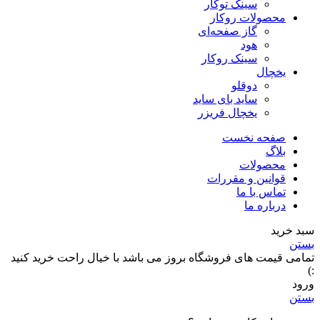
سینک توکار
محصولات روکار
گاز صفحه‌ای
هود
سینک روکار
یخچال
دوقلو
ساید بای ساید
یخچال فریزر
صفحه نخست
بلاگ
محصولات
قوانین و مقررات
تماس با ما
درباره ما
سبد خرید
بستن
تمامی قیمت های فروشگاه بروز می باشد با خیال راحت خرید کنید
:)
ورود
بستن