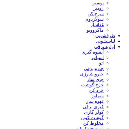
توستر
زودپز
سرخ کن
سولاردوم
غذاساز
ماکروویو
ظرفشویی
لباسشویی
لوازم برقی
آبمیوه گیری
آسیاب
اتو
جارو برقی
جارو شارژی
چای ساز
چرخ گوشت
خرد کن
سماور
قهوه ساز
کتری برقی
کولر گازی
گوشت کوب
مخلوط کن
میوه خشک کن