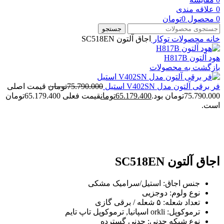
0
علاقه مندی
0
محصول
0
تومان
جستجو
خانه
محصولات توکار
اجاق آلتون SC518EN
هود آلتون H817B
بازگشت به محصولات
فر برقی آلتون مدل V402SN استیل
75.790.000
تومان
قیمت اصلی
75.790.000تومان بود.
65.179.400
تومان
قیمت فعلی 65.179.400تومان
است.
بزرگنمایی تصویر
اجاق آلتون SC518EN
جنس اجاق: استیل/سرامیک مشکی
نوع ولوم: دوجزیی
تعداد شعله: ۵ شعله / برقی گازی
ترموکوپل: orkli اسپانیا, ترموکوپل تاپ تایم
نوع شبکه چدنی: چدنی گسترده