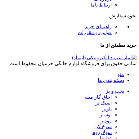
ارتباط باما
نحوه سفارش
راهنمای خرید
قوانین و مقررات
خرید مطمئن از ما
تمامی حقوق برای فروشگاه لوازم خانگی خرمیان محفوظ است.
منو
دسته بندی ها
پخت و پز
اجاق گاز مبله
اسنک پز
پلوپز
توستر
زودپز
سرخ کن
سولاردوم
غذاساز