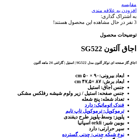
مقایسه
افزودن به علاقه مندی
به اشتراک گذاری:
3
نفر در حال مشاهده این محصول هستند!
توضیحات محصول
اجاق آلتون SG522
اجاق گاز صفحه ای توکار آلتون مدل SG522 | استیل | گارانتی 24 ماهه آلتون
ابعاد بیرونی:۹۰ × ۵۰ cm
ابعاد برش: ۸۷ ×۴۷,۵ cm
جنس اجاق: استیل
جنس صفحه: استیل / زیر ولوم شیشه رفلکس مشکی
تعداد شعله: پنج شعله
فندک اتوماتیک: دارد
ترموکوپل: ترموکوپل تاپ تایم
پلوپز: وسط-پلوپز طرح دیفندی
بوبین شیر: orkli اسپانیا
سپر حرارتی: دارد
نوع شبکه چدنی: چدنی گسترده