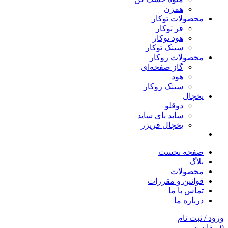
همزن
محصولات توکار
فر توکار
هود توکار
سینک توکار
محصولات روکار
گاز صفحه‌ای
هود
سینک روکار
یخچال
دوقلو
ساید بای ساید
یخچال فریزر
صفحه نخست
بلاگ
محصولات
قوانین و مقررات
تماس با ما
درباره ما
ورود / ثبت نام
0
مقایسه