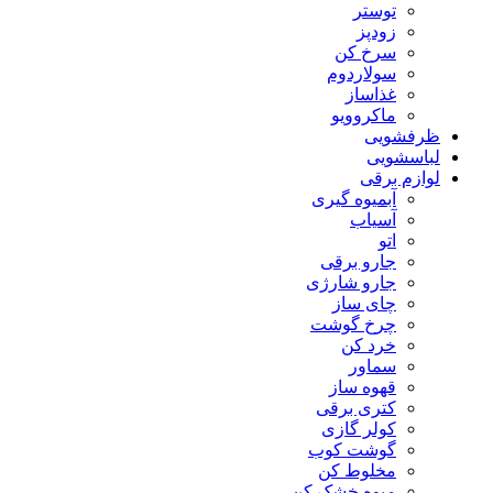
توستر
زودپز
سرخ کن
سولاردوم
غذاساز
ماکروویو
ظرفشویی
لباسشویی
لوازم برقی
آبمیوه گیری
آسیاب
اتو
جارو برقی
جارو شارژی
چای ساز
چرخ گوشت
خرد کن
سماور
قهوه ساز
کتری برقی
کولر گازی
گوشت کوب
مخلوط کن
میوه خشک کن