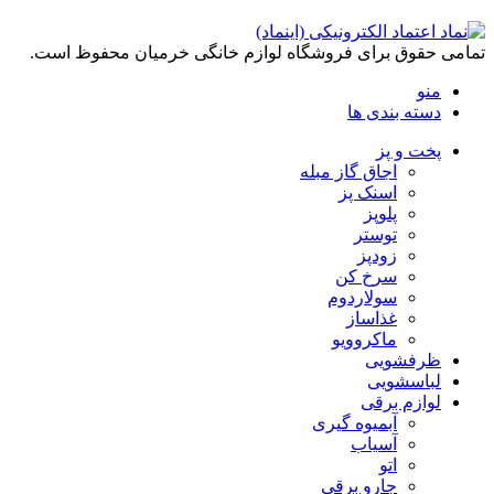
تمامی حقوق برای فروشگاه لوازم خانگی خرمیان محفوظ است.
منو
دسته بندی ها
پخت و پز
اجاق گاز مبله
اسنک پز
پلوپز
توستر
زودپز
سرخ کن
سولاردوم
غذاساز
ماکروویو
ظرفشویی
لباسشویی
لوازم برقی
آبمیوه گیری
آسیاب
اتو
جارو برقی