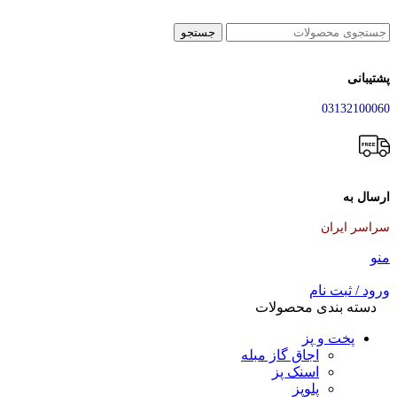
جستجو
پشتیبانی
03132100060
ارسال به
سراسر ایران
منو
ورود / ثبت نام
دسته بندی محصولات
پخت و پز
اجاق گاز مبله
اسنک پز
پلوپز