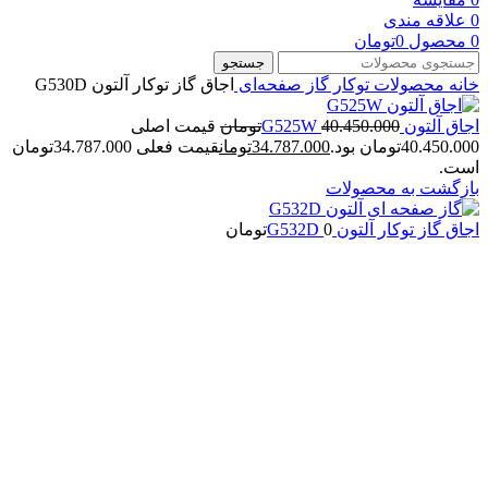
0
علاقه مندی
0
محصول
0
تومان
جستجو
خانه
محصولات توکار
گاز صفحه‌ای
اجاق گاز توکار آلتون G530D
اجاق آلتون G525W
40.450.000
تومان
قیمت اصلی
40.450.000تومان بود.
34.787.000
تومان
قیمت فعلی 34.787.000تومان
است.
بازگشت به محصولات
اجاق گاز توکار آلتون G532D
0
تومان
بزرگنمایی تصویر