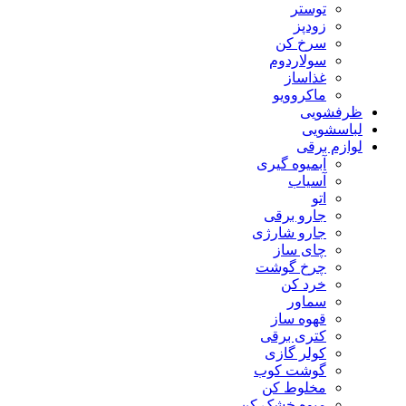
توستر
زودپز
سرخ کن
سولاردوم
غذاساز
ماکروویو
ظرفشویی
لباسشویی
لوازم برقی
آبمیوه گیری
آسیاب
اتو
جارو برقی
جارو شارژی
چای ساز
چرخ گوشت
خرد کن
سماور
قهوه ساز
کتری برقی
کولر گازی
گوشت کوب
مخلوط کن
میوه خشک کن