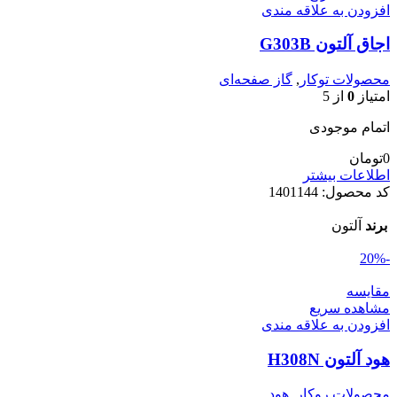
افزودن به علاقه مندی
اجاق آلتون G303B
محصولات توکار
,
گاز صفحه‌ای
امتیاز
0
از 5
اتمام موجودی
0
تومان
اطلاعات بیشتر
کد محصول:
1401144
برند
آلتون
-20%
مقایسه
مشاهده سریع
افزودن به علاقه مندی
هود آلتون H308N
محصولات روکار
,
هود