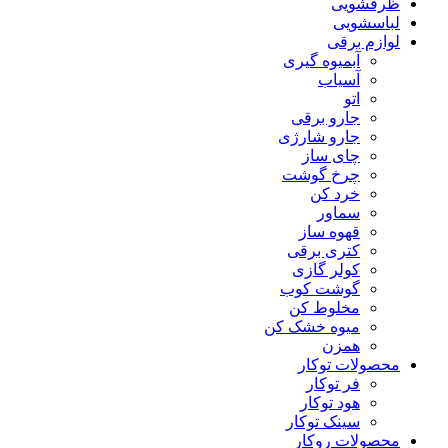
ظرفشویی
لباسشویی
لوازم برقی
آبمیوه گیری
آسیاب
اتو
جارو برقی
جارو شارژی
چای ساز
چرخ گوشت
خرد کن
سماور
قهوه ساز
کتری برقی
کولر گازی
گوشت کوب
مخلوط کن
میوه خشک کن
همزن
محصولات توکار
فر توکار
هود توکار
سینک توکار
محصولات روکار