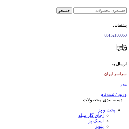
جستجو
پشتیبانی
03132100060
ارسال به
سراسر ایران
منو
ورود / ثبت نام
دسته بندی محصولات
پخت و پز
اجاق گاز مبله
اسنک پز
پلوپز