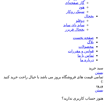
گاز صفحه‌ای
هود
سینک روکار
یخچال
دوقلو
ساید بای ساید
یخچال فریزر
صفحه نخست
بلاگ
محصولات
قوانین و مقررات
تماس با ما
درباره ما
سبد خرید
بستن
تمامی قیمت های فروشگاه بروز می باشد با خیال راحت خرید کنید
:)
ورود
بستن
هنوز حساب کاربری ندارید؟