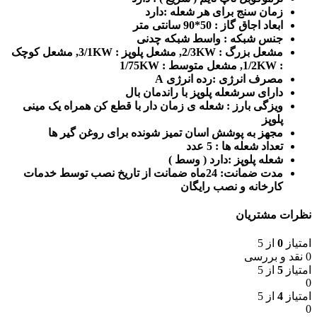
زمان سنج برای هر شعله :دارد
ابعاد اجاق گاز : 50*90 سانتی متر
جنس شبکه : واسط شبکه چدنی
مشعل بزرگ : 2/3KW, مشعل پلوپز : 3/1KW, مشعل کوچک
: 1/2KW, مشعل متوسط : 1/75KW
مصرف انرژی :رده انرژی A
دارای سرشعله پلوپز با راندمان بال
ویزگی بارز : شعله ی زمان دار با قطع کن همراه یک مینی
پلوپز
مجهز به پوشش اسان تمیز شونده برای روغن گیر ها
تعداد شعله ها : 5 عدد
شعله پلوپز :دارد ( وسط )
مدت
ضمانت
: 24ماه ضمانت از تاریخ نصب توسط خدمات
کارخانه و نصب رایگان
نظرات مشتریان
امتیاز
0
از 5
0 نقد و بررسی
امتیاز
5
از 5
0
امتیاز
4
از 5
0