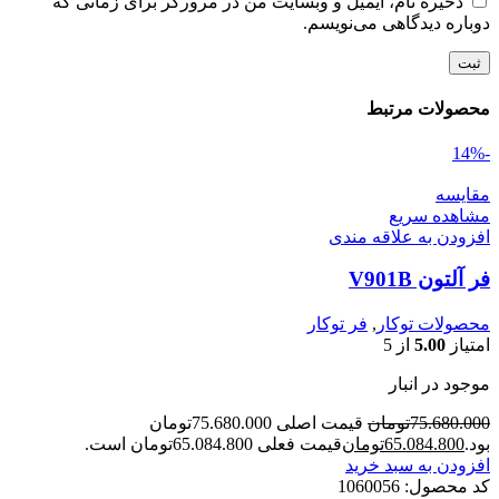
ذخیره نام، ایمیل و وبسایت من در مرورگر برای زمانی که
دوباره دیدگاهی می‌نویسم.
محصولات مرتبط
-14%
مقایسه
مشاهده سریع
افزودن به علاقه مندی
فر آلتون V901B
محصولات توکار
,
فر توکار
امتیاز
5.00
از 5
موجود در انبار
75.680.000
تومان
قیمت اصلی 75.680.000تومان
بود.
65.084.800
تومان
قیمت فعلی 65.084.800تومان است.
افزودن به سبد خرید
کد محصول:
1060056