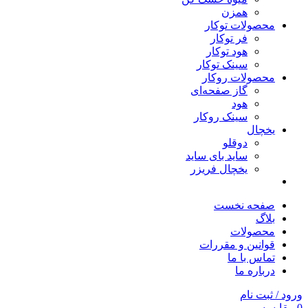
همزن
محصولات توکار
فر توکار
هود توکار
سینک توکار
محصولات روکار
گاز صفحه‌ای
هود
سینک روکار
یخچال
دوقلو
ساید بای ساید
یخچال فریزر
صفحه نخست
بلاگ
محصولات
قوانین و مقررات
تماس با ما
درباره ما
ورود / ثبت نام
0
مقایسه