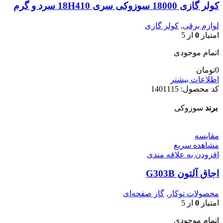
کولر گازی 18000 سوزوکی سری 18H410 سرد و گرم
لوازم برقی
,
کولر گازی
امتیاز
0
از 5
اتمام موجودی
0
تومان
اطلاعات بیشتر
کد محصول:
1401115
برند
سوزوکی
مقایسه
مشاهده سریع
افزودن به علاقه مندی
اجاق آلتون G303B
محصولات توکار
,
گاز صفحه‌ای
امتیاز
0
از 5
اتمام موجودی