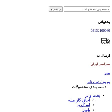
جستجو
پشتیبانی
03132100060
ارسال به
سراسر ایران
منو
ورود / ثبت نام
دسته بندی محصولات
پخت و پز
اجاق گاز مبله
اسنک پز
پلوپز