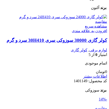
برند
آلتون
مقایسه
مشاهده سریع
افزودن به علاقه مندی
کولر گازی 30000 سوزوکی سری 30H410 سرد و گرم
لوازم برقی
,
کولر گازی
امتیاز
0
از 5
اتمام موجودی
0
تومان
اطلاعات بیشتر
کد محصول:
1401149
برند
سوزوکی
-14%
مقایسه