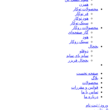
همزن
محصولات توکار
فر توکار
هود توکار
سینک توکار
محصولات روکار
گاز صفحه‌ای
هود
سینک روکار
یخچال
دوقلو
ساید بای ساید
یخچال فریزر
صفحه نخست
بلاگ
محصولات
قوانین و مقررات
تماس با ما
درباره ما
ورود / ثبت نام
0
مقایسه