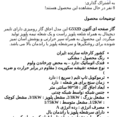
به اشتراک گذاری:
8
نفر در حال مشاهده این محصول هستند!
توضیحات محصول
گاز صفحه ای آلتون G532D
این مدل اجاق گاز رومیزی دارای تایمر
دیجیتال به همراه شلعه پلوپز راست و یک شعله نیمه پلوپز تولید
میگردد. این محصول به همراه سپر حرارتی و پوشش آسان تمیز
شونده برای روغنگیرها و سرشعله پلوپز با راندمان بالا می باشد.
کشور کارخانه سازنده :ایران
رنگ محصول : مشکی
فندک اتوماتیک :دارد – به محض چرخاندن ولوم
نوع صفحه :شیشه سکوریت ( مقاوم در برابر حرارت و ضربه
)
ترموکوبل تاپ تایم ( سریع ) : دارد
زمان سنج برای هر شعله : دارد
ابعاد اجاق گاز : 50*90 سانتی متر
جنس شبکه :واسط شبکه چدنی
مشعل بزرگ : 2/3KW, مشعل پلوپز : 3/1KW, مشعل کوچک
: 1/2KW, مشعل متوسط : 1/75KW
مصرف انرژی : رده انرژی A
دارای سرشعله پلوپز با راندمان بال