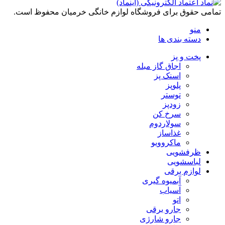
تمامی حقوق برای فروشگاه لوازم خانگی خرمیان محفوظ است.
منو
دسته بندی ها
پخت و پز
اجاق گاز مبله
اسنک پز
پلوپز
توستر
زودپز
سرخ کن
سولاردوم
غذاساز
ماکروویو
ظرفشویی
لباسشویی
لوازم برقی
آبمیوه گیری
آسیاب
اتو
جارو برقی
جارو شارژی