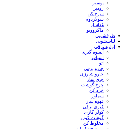
توستر
زودپز
سرخ کن
سولاردوم
غذاساز
ماکروویو
ظرفشویی
لباسشویی
لوازم برقی
آبمیوه گیری
آسیاب
اتو
جارو برقی
جارو شارژی
چای ساز
چرخ گوشت
خرد کن
سماور
قهوه ساز
کتری برقی
کولر گازی
گوشت کوب
مخلوط کن
میوه خشک کن