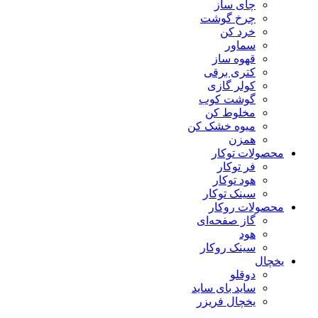
چای ساز
چرخ گوشت
خرد کن
سماور
قهوه ساز
کتری برقی
کولر گازی
گوشت کوب
مخلوط کن
میوه خشک کن
همزن
محصولات توکار
فر توکار
هود توکار
سینک توکار
محصولات روکار
گاز صفحه‌ای
هود
سینک روکار
یخچال
دوقلو
ساید بای ساید
یخچال فریزر