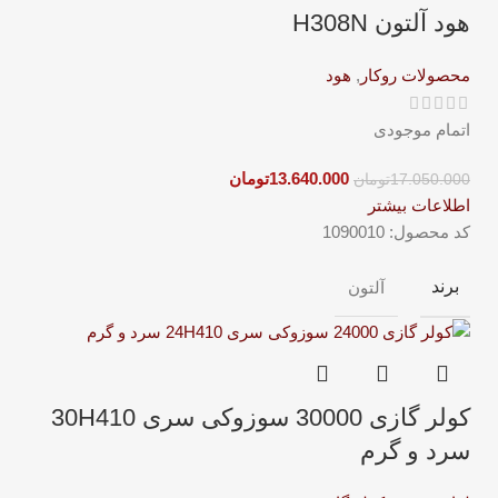
هود آلتون H308N
محصولات روکار
,
هود
اتمام موجودی
13.640.000
تومان
17.050.000
تومان
اطلاعات بیشتر
کد محصول:
1090010
برند
آلتون
کولر گازی 30000 سوزوکی سری 30H410
سرد و گرم