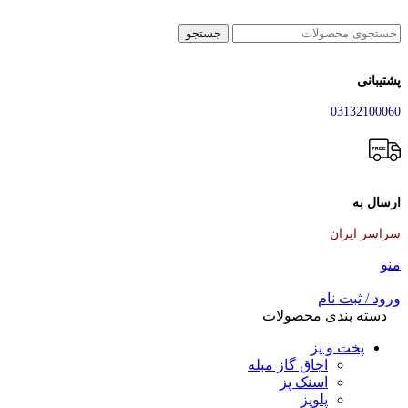
جستجو
پشتیبانی
03132100060
ارسال به
سراسر ایران
منو
ورود / ثبت نام
دسته بندی محصولات
پخت و پز
اجاق گاز مبله
اسنک پز
پلوپز