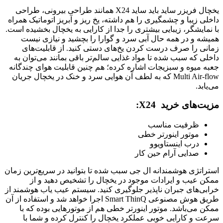
یخچال فریزر ساید باید ساید X24 همانند طراحی بیرونی، طراحی
داخلی زیبا و چشمگیری را هم داشته، یخ ریز و آبریز اتوماتیک همراه
با نمایشگر، زیبایی بیشتری را جدا از کارایی به یخچال بخشیده است.
همیشه و در همه حال آبی سرد و گوارا را بچشید و نیازی نیست
زمانی را صرف درست کردن یخ‌های دستی کنید. از قابلیت‌های
داخلی که سبب شده تا مواد غذایی سالم‌تر باقی بمانند می‌توان به
جعبه میوه و سبزیجات اشاره کرده؛ هم چنین قابلیت هوای چندگانه
Multi Air-flow که به لطف آن هوایی سرد و خنک در یخچال جریان
می‌یابد.
مزیت‌های خرید X24:
ظرفیت مناسب
موتور اینورتر خطی
درب اینستاویوو
صدایی آرام حین کار
استراتژی هوشمندانه ال جی سبب شده تا بتوانید در سریع‌ترین زمان
ممکن عیب و ایرادات موجود در یخچال را تشخیص دهید و از
خرابی‌های جبران ناپذیر جلوگیری کنید. سیستم عیب یاب هوشمند از
طریق هوش مصنوعی Smart ThinQ اجرا خواهد شد و استفاده از آن
ممکن می‌باشد. موتور اینورتر خطی هم از موتورهایی بوده که با
سرعت و کارایی خوبی عملکرد یخچال را کنترل کرده و شما با