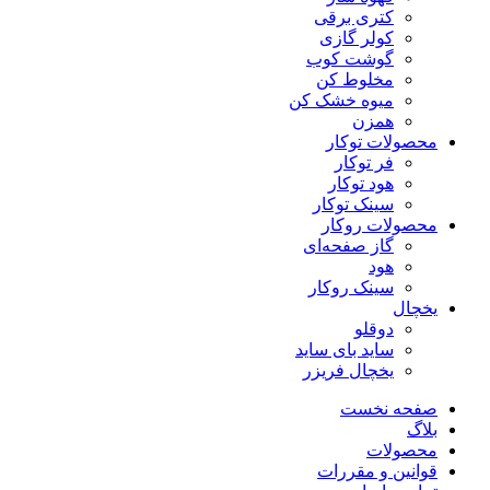
کتری برقی
کولر گازی
گوشت کوب
مخلوط کن
میوه خشک کن
همزن
محصولات توکار
فر توکار
هود توکار
سینک توکار
محصولات روکار
گاز صفحه‌ای
هود
سینک روکار
یخچال
دوقلو
ساید بای ساید
یخچال فریزر
صفحه نخست
بلاگ
محصولات
قوانین و مقررات