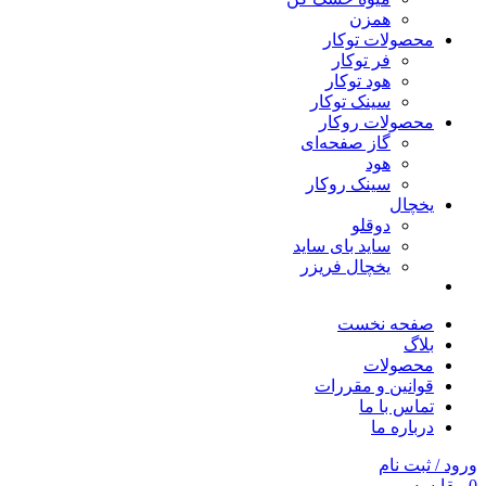
همزن
محصولات توکار
فر توکار
هود توکار
سینک توکار
محصولات روکار
گاز صفحه‌ای
هود
سینک روکار
یخچال
دوقلو
ساید بای ساید
یخچال فریزر
صفحه نخست
بلاگ
محصولات
قوانین و مقررات
تماس با ما
درباره ما
ورود / ثبت نام
0
مقایسه