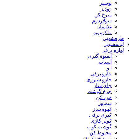
توستر
زودپز
سرخ کن
سولاردوم
غذاساز
ماکروویو
ظرفشویی
لباسشویی
لوازم برقی
آبمیوه گیری
آسیاب
اتو
جارو برقی
جارو شارژی
چای ساز
چرخ گوشت
خرد کن
سماور
قهوه ساز
کتری برقی
کولر گازی
گوشت کوب
مخلوط کن
میوه خشک کن