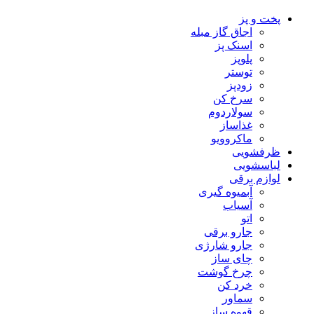
پخت و پز
اجاق گاز مبله
اسنک پز
پلوپز
توستر
زودپز
سرخ کن
سولاردوم
غذاساز
ماکروویو
ظرفشویی
لباسشویی
لوازم برقی
آبمیوه گیری
آسیاب
اتو
جارو برقی
جارو شارژی
چای ساز
چرخ گوشت
خرد کن
سماور
قهوه ساز