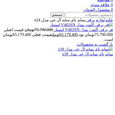
0
علاقه مندی
0
محصول
0
تومان
جستجو
خانه
لوازم برقی
ساید بای ساید ال جی مدل x24
فر برقی آلتون مدل V402SN استیل
75.790.000
تومان
قیمت اصلی
75.790.000تومان بود.
65.179.400
تومان
قیمت فعلی 65.179.400تومان
است.
بازگشت به محصولات
ساید بای ساید ال جی مدل x39
بزرگنمایی تصویر