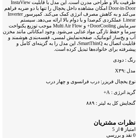
ظرفیت بالا و طراحی مدرن است. این مدل با قابلیت InstaView
Door-in-Door امکان مشاهده داخل یخچال را تنها با دو ضربه فراهم
می‌کند و به کاهش مصرف انرژی کمک می‌کند. کمپرسور Inverter
Linear عملکردی کم‌صدا و با دوام بالا ارائه می‌دهد. سیستم
سرمایش DoorCooling+ و Multi Air Flow موجب توزیع یکنواخت
سرما و حفظ تازگی مواد غذایی می‌شود. وجود امکاناتی مانند مخزن
آب و یخ‌ساز اتوماتیک، صفحه‌نمایش لمسی، قفسه‌بندی هوشمند و
قابلیت اتصال به SmartThinQ، این مدل را به گزینه‌ای کامل و
پیشرفته برای خانواده‌ها تبدیل کرده است.
رنگ : دودی
مدل :X۳۹
نوع یخچال فریزر: درب فرانسوی و چهار درب
گرید انرژی : A+
گنجایش کل به لیتر : ۸۸۹
نظرات مشتریان
امتیاز
0
از 5
0 نقد و بررسی