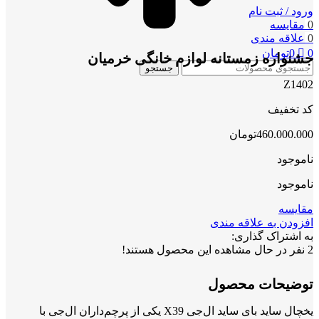
ورود / ثبت نام
0
مقایسه
0
علاقه مندی
0
0
تومان
جشنواره زمستانه لوازم خانگی خرمیان
جستجو
Z1402
کد تخفیف
460.000.000
تومان
ناموجود
ناموجود
مقایسه
افزودن به علاقه مندی
به اشتراک گذاری:
2
نفر در حال مشاهده این محصول هستند!
توضیحات محصول
یخچال ساید بای ساید ال‌جی X39 یکی از پرچم‌داران ال‌جی با