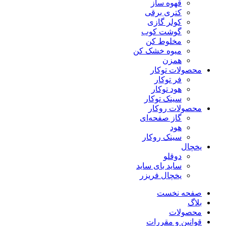
قهوه ساز
کتری برقی
کولر گازی
گوشت کوب
مخلوط کن
میوه خشک کن
همزن
محصولات توکار
فر توکار
هود توکار
سینک توکار
محصولات روکار
گاز صفحه‌ای
هود
سینک روکار
یخچال
دوقلو
ساید بای ساید
یخچال فریزر
صفحه نخست
بلاگ
محصولات
قوانین و مقررات