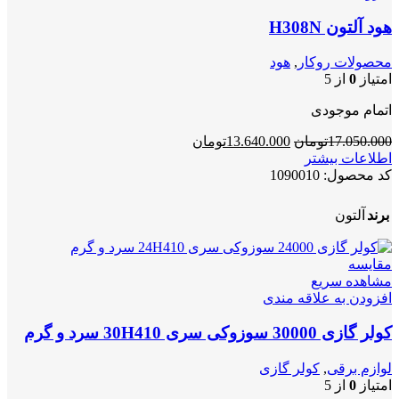
هود آلتون H308N
محصولات روکار
,
هود
امتیاز
0
از 5
اتمام موجودی
قیمت
قیمت
17.050.000
تومان
13.640.000
تومان
اصلی
فعلی
اطلاعات بیشتر
17.050.000تومان
13.640.000تومان
کد محصول:
1090010
بود.
است.
برند
آلتون
مقایسه
مشاهده سریع
افزودن به علاقه مندی
کولر گازی 30000 سوزوکی سری 30H410 سرد و گرم
لوازم برقی
,
کولر گازی
امتیاز
0
از 5