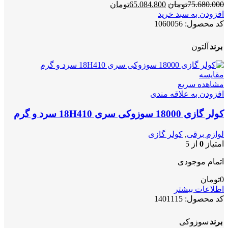
قیمت
قیمت
75.680.000
تومان
65.084.800
تومان
اصلی
فعلی
افزودن به سبد خرید
75.680.000تومان
65.084.800تومان
کد محصول:
1060056
بود.
است.
برند
آلتون
مقایسه
مشاهده سریع
افزودن به علاقه مندی
کولر گازی 18000 سوزوکی سری 18H410 سرد و گرم
لوازم برقی
,
کولر گازی
امتیاز
0
از 5
اتمام موجودی
0
تومان
اطلاعات بیشتر
کد محصول:
1401115
برند
سوزوکی