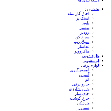
دسته بندی ها
پخت و پز
اجاق گاز مبله
اسنک پز
پلوپز
توستر
زودپز
سرخ کن
سولاردوم
غذاساز
ماکروویو
ظرفشویی
لباسشویی
لوازم برقی
آبمیوه گیری
آسیاب
اتو
جارو برقی
جارو شارژی
چای ساز
چرخ گوشت
خرد کن
سماور