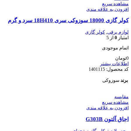
مشاهده سریع
افزودن به علاقه مندی
کولر گازی 18000 سوزوکی سری 18H410 سرد و گرم
لوازم برقی
,
کولر گازی
امتیاز
0
از 5
اتمام موجودی
0
تومان
اطلاعات بیشتر
کد محصول:
1401115
برند
سوزوکی
مقایسه
مشاهده سریع
افزودن به علاقه مندی
اجاق آلتون G303B
محصولات توکار
,
گاز صفحه‌ای