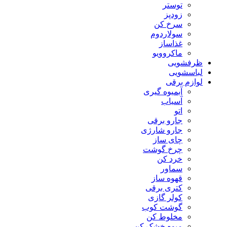
توستر
زودپز
سرخ کن
سولاردوم
غذاساز
ماکروویو
ظرفشویی
لباسشویی
لوازم برقی
آبمیوه گیری
آسیاب
اتو
جارو برقی
جارو شارژی
چای ساز
چرخ گوشت
خرد کن
سماور
قهوه ساز
کتری برقی
کولر گازی
گوشت کوب
مخلوط کن
میوه خشک کن