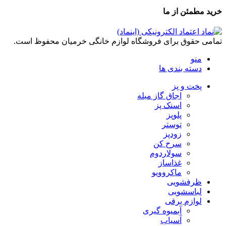
خرید مطمئن از ما
تمامی حقوق برای فروشگاه لوازم خانگی خرمیان محفوظ است.
منو
دسته بندی ها
پخت و پز
اجاق گاز مبله
اسنک پز
پلوپز
توستر
زودپز
سرخ کن
سولاردوم
غذاساز
ماکروویو
ظرفشویی
لباسشویی
لوازم برقی
آبمیوه گیری
آسیاب