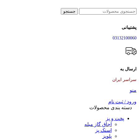
جستجو
پشتیبانی
03132100060
ارسال به
سراسر ایران
منو
ورود / ثبت نام
دسته بندی محصولات
پخت و پز
اجاق گاز مبله
اسنک پز
پلوپز