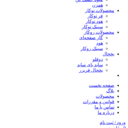
همزن
محصولات توکار
فر توکار
هود توکار
سینک توکار
محصولات روکار
گاز صفحه‌ای
هود
سینک روکار
یخچال
دوقلو
ساید بای ساید
یخچال فریزر
صفحه نخست
بلاگ
محصولات
قوانین و مقررات
تماس با ما
درباره ما
ورود / ثبت نام
0
مقایسه