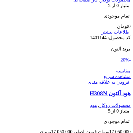
امتیاز
0
از 5
اتمام موجودی
0
تومان
اطلاعات بیشتر
کد محصول:
1401144
برند
آلتون
-20%
مقایسه
مشاهده سریع
افزودن به علاقه مندی
هود آلتون H308N
محصولات روکار
,
هود
امتیاز
0
از 5
اتمام موجودی
17.050.000
تومان
قیمت اصلی 17.050.000تومان