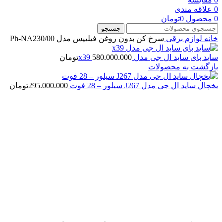
0
علاقه مندی
0
محصول
0
تومان
جستجو
خانه
لوازم برقی
سرخ کن بدون روغن فیلیپس مدل Ph-NA230/00
ساید بای ساید ال جی مدل x39
580.000.000
تومان
بازگشت به محصولات
یخچال ساید ال جی مدل J267 سیلور – 28 فوت
295.000.000
تومان
بزرگنمایی تصویر