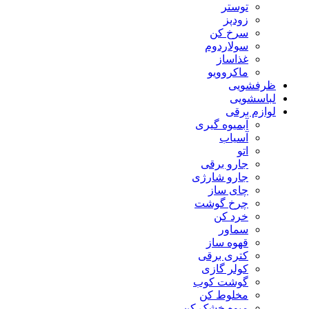
توستر
زودپز
سرخ کن
سولاردوم
غذاساز
ماکروویو
ظرفشویی
لباسشویی
لوازم برقی
آبمیوه گیری
آسیاب
اتو
جارو برقی
جارو شارژی
چای ساز
چرخ گوشت
خرد کن
سماور
قهوه ساز
کتری برقی
کولر گازی
گوشت کوب
مخلوط کن
میوه خشک کن