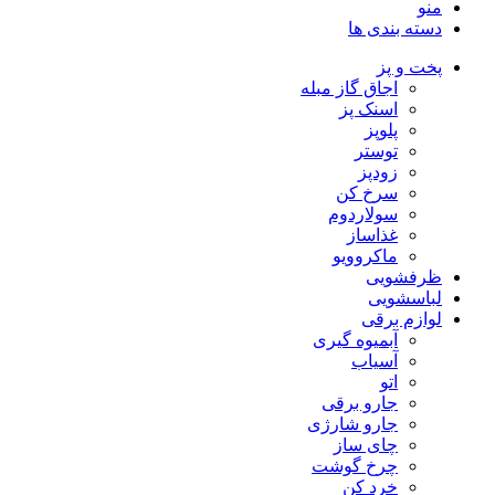
منو
دسته بندی ها
پخت و پز
اجاق گاز مبله
اسنک پز
پلوپز
توستر
زودپز
سرخ کن
سولاردوم
غذاساز
ماکروویو
ظرفشویی
لباسشویی
لوازم برقی
آبمیوه گیری
آسیاب
اتو
جارو برقی
جارو شارژی
چای ساز
چرخ گوشت
خرد کن