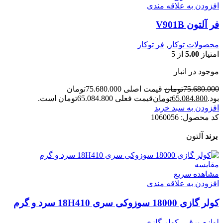
افزودن به علاقه مندی
فر آلتون V901B
محصولات توکار
,
فر توکار
امتیاز
5.00
از 5
موجود در انبار
75.680.000
تومان
قیمت اصلی 75.680.000تومان
بود.
65.084.800
تومان
قیمت فعلی 65.084.800تومان است.
افزودن به سبد خرید
کد محصول:
1060056
برند
آلتون
مقایسه
مشاهده سریع
افزودن به علاقه مندی
کولر گازی 18000 سوزوکی سری 18H410 سرد و گرم
لوازم برقی
,
کولر گازی