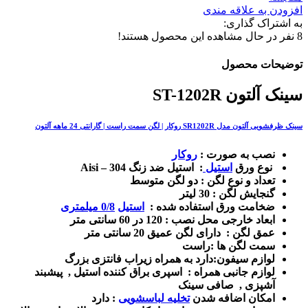
افزودن به علاقه مندی
به اشتراک گذاری:
8
نفر در حال مشاهده این محصول هستند!
توضیحات محصول
سینک آلتون ST-1202R
سینک ظرفشویی آلتون مدل SR1202R روکار | لگن سمت راست | گارانتی 24 ماهه آلتون
نصب به صورت :
روکار
نوع ورق
استیل
:
استیل ضد زنگ Aisi – 304
تعداد و نوع لگن : دو لگن متوسط
گنجایش لگن : 30 لیتر
ضخامت ورق استفاده شده :
استیل
0/8 میلمتری
ابعاد خارجی محل نصب : 120 در 60 سانتی متر
عمق لگن : دارای لگن عمیق 20 سانتی متر
سمت لگن ها :راست
لوازم سیفون:دارد به همراه زیراب فانتزی بزرگ
لوازم جانبی همراه : اسپری براق کننده استیل , پیشبند
آشپزی , صافی سینک
امکان اضافه شدن
تخلیه لباسشویی
: دارد