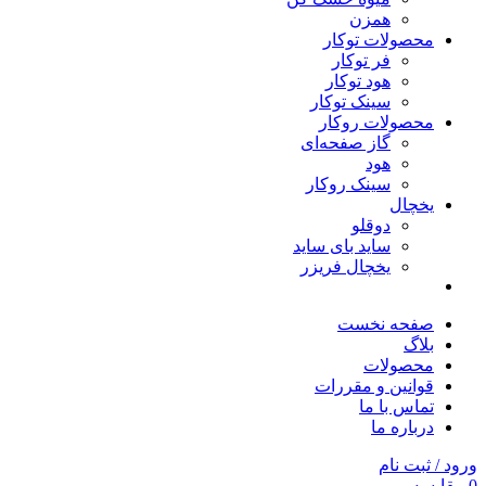
همزن
محصولات توکار
فر توکار
هود توکار
سینک توکار
محصولات روکار
گاز صفحه‌ای
هود
سینک روکار
یخچال
دوقلو
ساید بای ساید
یخچال فریزر
صفحه نخست
بلاگ
محصولات
قوانین و مقررات
تماس با ما
درباره ما
ورود / ثبت نام
0
مقایسه