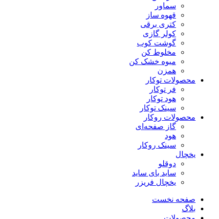
سماور
قهوه ساز
کتری برقی
کولر گازی
گوشت کوب
مخلوط کن
میوه خشک کن
همزن
محصولات توکار
فر توکار
هود توکار
سینک توکار
محصولات روکار
گاز صفحه‌ای
هود
سینک روکار
یخچال
دوقلو
ساید بای ساید
یخچال فریزر
صفحه نخست
بلاگ
محصولات