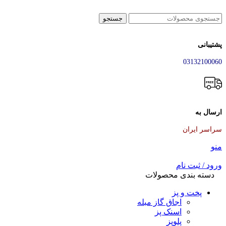
جستجو
پشتیبانی
03132100060
ارسال به
سراسر ایران
منو
ورود / ثبت نام
دسته بندی محصولات
پخت و پز
اجاق گاز مبله
اسنک پز
پلوپز