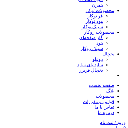
همزن
محصولات توکار
فر توکار
هود توکار
سینک توکار
محصولات روکار
گاز صفحه‌ای
هود
سینک روکار
یخچال
دوقلو
ساید بای ساید
یخچال فریزر
صفحه نخست
بلاگ
محصولات
قوانین و مقررات
تماس با ما
درباره ما
ورود / ثبت نام
0
مقایسه