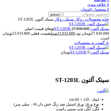
0
علاقه مندی
0
محصول
0
تومان
جستجو
خانه
محصولات روکار
سینک روکار
سینک آلتون ST-1203L
سینک آلتون ST-1202R
27.830.000
تومان
قیمت اصلی
27.830.000تومان بود.
23.933.800
تومان
قیمت فعلی 23.933.800تومان
است.
بازگشت به محصولات
سینک آلتون ST-1203R
0
تومان
بزرگنمایی تصویر
سینک آلتون ST-1203L
ابعاد: 120 × 60 cm
نوع ورق: ورق استیل ضد زنگ خش دار (۰/۸ میلی متر)
لگن: لگن چپ سینی راست