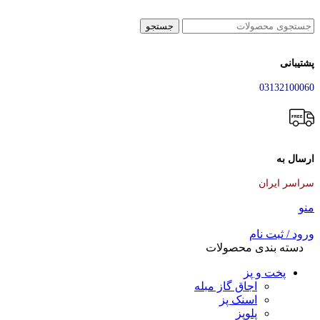
جستجو
پشتیبانی
03132100060
ارسال به
سراسر ایران
منو
ورود / ثبت نام
دسته بندی محصولات
پخت و پز
اجاق گاز مبله
اسنک پز
پلوپز