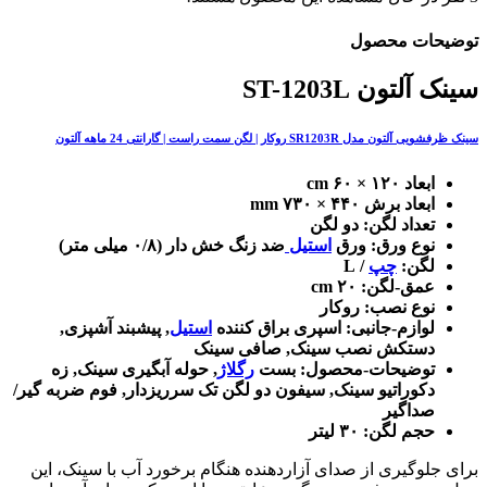
توضیحات محصول
سینک آلتون ST-1203L
سینک ظرفشویی آلتون مدل SR1203R روکار | لگن سمت راست | گارانتی 24 ماهه آلتون
ابعاد ۱۲۰ × ۶۰ cm
ابعاد برش ۴۴۰ × ۷۳۰ mm
تعداد لگن: دو لگن
نوع ورق: ورق
استیل
ضد زنگ خش دار (۰/۸ میلی متر)
لگن:
چپ
/ L
عمق-لگن: ۲۰ cm
نوع نصب: روکار
لوازم-جانبی: اسپری براق کننده
استیل
, پیشبند آشپزی,
دستکش نصب سینک, صافی سینک
توضیحات-محصول: بست
رگلاژ
, حوله آبگیری سینک, زه
دکوراتیو سینک, سیفون دو لگن تک سرریزدار, فوم ضربه گیر/
صداگیر
حجم لگن: ۳۰ لیتر
برای جلوگیری از صدای آزاردهنده هنگام برخورد آب با سینک، این