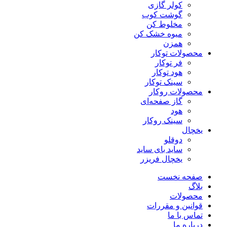
کولر گازی
گوشت کوب
مخلوط کن
میوه خشک کن
همزن
محصولات توکار
فر توکار
هود توکار
سینک توکار
محصولات روکار
گاز صفحه‌ای
هود
سینک روکار
یخچال
دوقلو
ساید بای ساید
یخچال فریزر
صفحه نخست
بلاگ
محصولات
قوانین و مقررات
تماس با ما
درباره ما