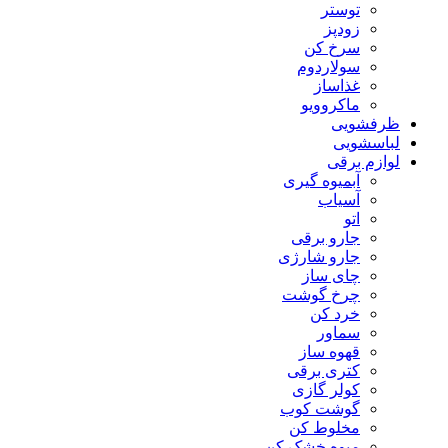
توستر
زودپز
سرخ کن
سولاردوم
غذاساز
ماکروویو
ظرفشویی
لباسشویی
لوازم برقی
آبمیوه گیری
آسیاب
اتو
جارو برقی
جارو شارژی
چای ساز
چرخ گوشت
خرد کن
سماور
قهوه ساز
کتری برقی
کولر گازی
گوشت کوب
مخلوط کن
میوه خشک کن