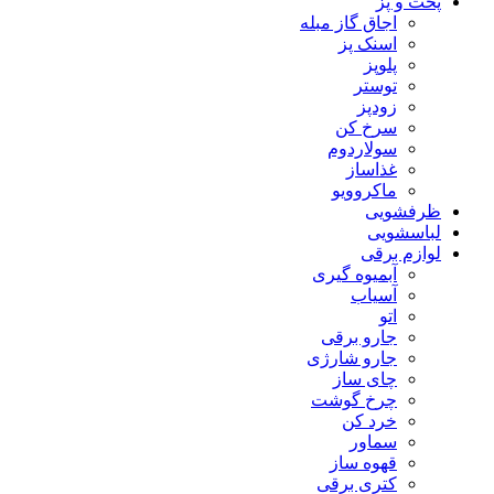
پخت و پز
اجاق گاز مبله
اسنک پز
پلوپز
توستر
زودپز
سرخ کن
سولاردوم
غذاساز
ماکروویو
ظرفشویی
لباسشویی
لوازم برقی
آبمیوه گیری
آسیاب
اتو
جارو برقی
جارو شارژی
چای ساز
چرخ گوشت
خرد کن
سماور
قهوه ساز
کتری برقی