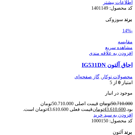
اطلاعات بیشتر
کد محصول:
1401149
برند
سوزوکی
-14%
مقایسه
مشاهده سریع
افزودن به علاقه مندی
اجاق آلتون IG531DN
محصولات توکار
,
گاز صفحه‌ای
امتیاز
0
از 5
موجود در انبار
50.710.000
تومان
قیمت اصلی 50.710.000تومان
بود.
43.610.600
تومان
قیمت فعلی 43.610.600تومان است.
افزودن به سبد خرید
کد محصول:
1000150
برند
آلتون