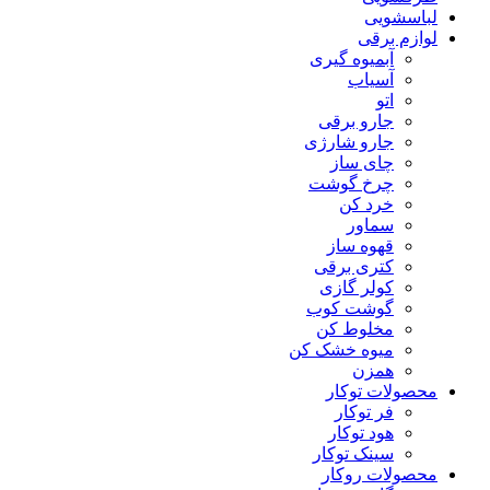
لباسشویی
لوازم برقی
آبمیوه گیری
آسیاب
اتو
جارو برقی
جارو شارژی
چای ساز
چرخ گوشت
خرد کن
سماور
قهوه ساز
کتری برقی
کولر گازی
گوشت کوب
مخلوط کن
میوه خشک کن
همزن
محصولات توکار
فر توکار
هود توکار
سینک توکار
محصولات روکار