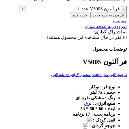
فر آلتون V500S عدد
افزودن به سبد خرید
خرید کنید
مقایسه
افزودن به علاقه مندی
به اشتراک گذاری:
10
نفر در حال مشاهده این محصول هستند!
توضیحات محصول
فر آلتون V500S
فر توکار آلتون مدل V500S | مشکی | گارانتی 24 ماهه آلتون
نوع فر : توکار
حجم : 72 لیتر
رنگ : مشکی نقره ای
منبع انرژی :
برق
ابعاد : 60 * 60 * 53
برنامه پخت : 17 برنامه
قفل کودک :
جوجه گردان :