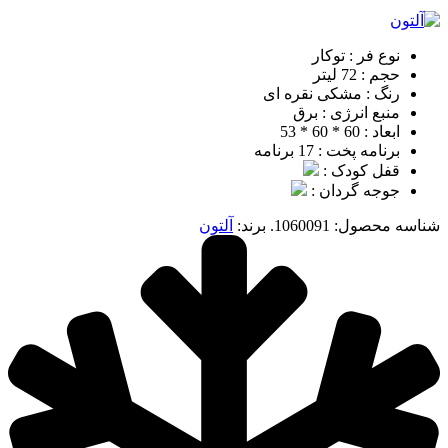
نوع فر : توکار
حجم : 72 لیتر
رنگ : مشکی نقره ای
منبع انرژی : برق
ابعاد : 60 * 60 * 53
برنامه پخت : 17 برنامه
قفل کودک :
جوجه گردان :
شناسه محصول:
1060091.
برند:
آلتون