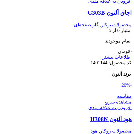
افزودن به علاقه مندی
اجاق آلتون G303B
محصولات توکار
,
گاز صفحه‌ای
امتیاز
0
از 5
اتمام موجودی
0
تومان
اطلاعات بیشتر
کد محصول:
1401144
برند
آلتون
-20%
مقایسه
مشاهده سریع
افزودن به علاقه مندی
هود آلتون H308N
محصولات روکار
,
هود