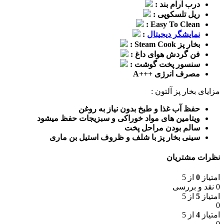
درب آرام بند :
ریل تلسکوپی :
Easy To Clean :
نمایشگر دیجیتال
:
بخار پز Steam Cook :
فن گردش هوای داغ :
سنسور پخت گوشت :
مصرف انرژی +++A
مزایای بخار پز آلتون :
حفظ آب غذا و طبخ بدون نیاز به روغن
ویتامین های مواد خوراکی و سبزیجات حفظ میشود
سالم بودن مراحل پخت
سینی بخار پز با شلف و ظروف استیل بن ماری
نظرات مشتریان
امتیاز
0
از 5
0 نقد و بررسی
امتیاز
5
از 5
0
امتیاز
4
از 5
0