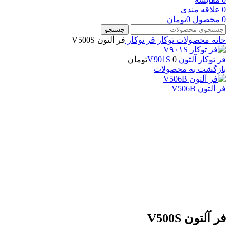
0
علاقه مندی
0
محصول
0
تومان
جستجو
خانه
محصولات توکار
فر توکار
فر آلتون V500S
فر توکار آلتون V901S
0
تومان
بازگشت به محصولات
فر آلتون V506B
-14%
بزرگنمایی تصویر
فر آلتون V500S