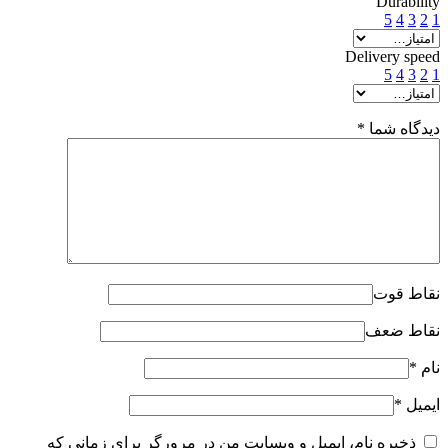
Durability
5
4
3
2
1
Delivery speed
5
4
3
2
1
دیدگاه شما
*
نقاط قوت
نقاط ضعف
نام
*
ایمیل
*
ذخیره نام، ایمیل و وبسایت من در مرورگر برای زمانی که