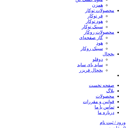
همزن
محصولات توکار
فر توکار
هود توکار
سینک توکار
محصولات روکار
گاز صفحه‌ای
هود
سینک روکار
یخچال
دوقلو
ساید بای ساید
یخچال فریزر
صفحه نخست
بلاگ
محصولات
قوانین و مقررات
تماس با ما
درباره ما
ورود / ثبت نام
0
مقایسه