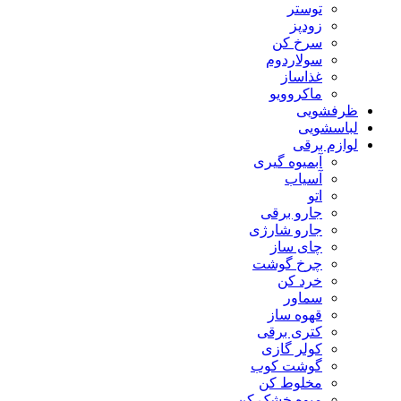
توستر
زودپز
سرخ کن
سولاردوم
غذاساز
ماکروویو
ظرفشویی
لباسشویی
لوازم برقی
آبمیوه گیری
آسیاب
اتو
جارو برقی
جارو شارژی
چای ساز
چرخ گوشت
خرد کن
سماور
قهوه ساز
کتری برقی
کولر گازی
گوشت کوب
مخلوط کن
میوه خشک کن