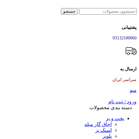
جستجو
پشتیبانی
03132100060
ارسال به
سراسر ایران
منو
ورود / ثبت نام
دسته بندی محصولات
پخت و پز
اجاق گاز مبله
اسنک پز
پلوپز