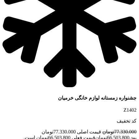
جشنواره زمستانه لوازم خانگی خرمیان
Z1402
کد تخفیف
77.330.000
تومان
قیمت اصلی 77.330.000تومان
بود.
66.503.800
تومان
قیمت فعلی 66.503.800تومان است.