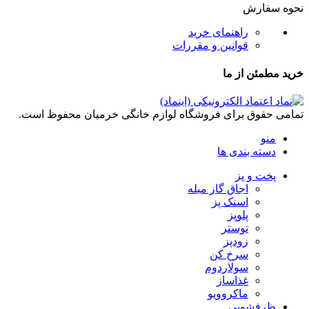
نحوه سفارش
راهنمای خرید
قوانین و مقررات
خرید مطمئن از ما
تمامی حقوق برای فروشگاه لوازم خانگی خرمیان محفوظ است.
منو
دسته بندی ها
پخت و پز
اجاق گاز مبله
اسنک پز
پلوپز
توستر
زودپز
سرخ کن
سولاردوم
غذاساز
ماکروویو
ظرفشویی