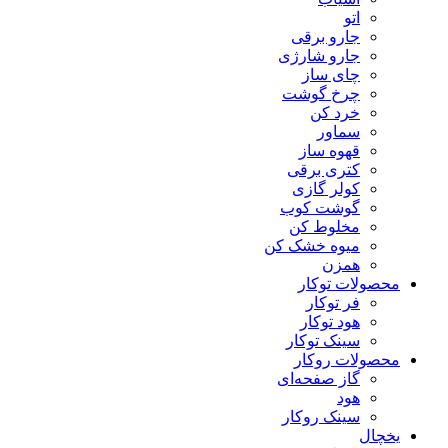
اتو
جارو برقی
جارو شارژی
چای ساز
چرخ گوشت
خرد کن
سماور
قهوه ساز
کتری برقی
کولر گازی
گوشت کوب
مخلوط کن
میوه خشک کن
همزن
محصولات توکار
فر توکار
هود توکار
سینک توکار
محصولات روکار
گاز صفحه‌ای
هود
سینک روکار
یخچال