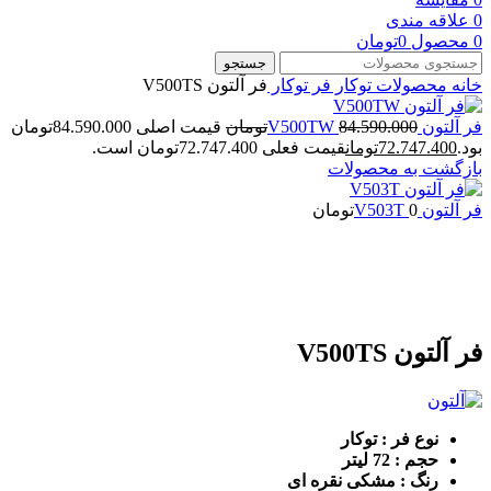
0
علاقه مندی
0
محصول
0
تومان
جستجو
خانه
محصولات توکار
فر توکار
فر آلتون V500TS
فر آلتون V500TW
84.590.000
تومان
قیمت اصلی 84.590.000تومان
بود.
72.747.400
تومان
قیمت فعلی 72.747.400تومان است.
بازگشت به محصولات
فر آلتون V503T
0
تومان
-14%
بزرگنمایی تصویر
فر آلتون V500TS
نوع فر : توکار
حجم : 72 لیتر
رنگ : مشکی نقره ای