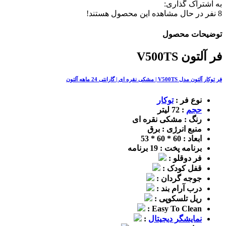
به اشتراک گذاری:
8
نفر در حال مشاهده این محصول هستند!
توضیحات محصول
فر آلتون V500TS
فر توکار آلتون مدل V500TS | مشکی نقره ای | گارانتی 24 ماهه آلتون
نوع فر :
توکار
حجم
: 72 لیتر
رنگ : مشکی نقره ای
منبع انرژی : برق
ابعاد : 60 * 60 * 53
برنامه پخت : 19 برنامه
فر دوقلو :
قفل کودک :
جوجه گردان :
درب آرام بند :
ریل تلسکوپی :
Easy To Clean :
نمایشگر دیجیتال
: