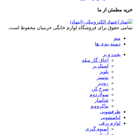
خرید مطمئن از ما
تمامی حقوق برای فروشگاه لوازم خانگی خرمیان محفوظ است.
منو
دسته بندی ها
پخت و پز
اجاق گاز مبله
اسنک پز
پلوپز
توستر
زودپز
سرخ کن
سولاردوم
غذاساز
ماکروویو
ظرفشویی
لباسشویی
لوازم برقی
آبمیوه گیری
آسیاب