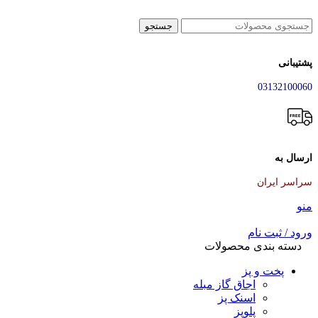
جستجو
پشتیبانی
03132100060
ارسال به
سراسر ایران
منو
ورود / ثبت نام
دسته بندی محصولات
پخت و پز
اجاق گاز مبله
اسنک پز
پلوپز