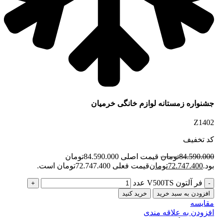
جشنواره زمستانه لوازم خانگی خرمیان
Z1402
کد تخفیف
84.590.000
تومان
قیمت اصلی 84.590.000تومان
بود.
72.747.400
تومان
قیمت فعلی 72.747.400تومان است.
فر آلتون V500TS عدد
افزودن به سبد خرید
خرید کنید
مقایسه
افزودن به علاقه مندی