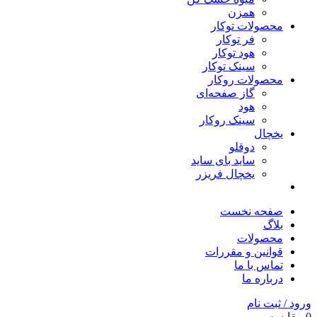
همزن
محصولات توکار
فر توکار
هود توکار
سینک توکار
محصولات روکار
گاز صفحه‌ای
هود
سینک روکار
یخچال
دوقلو
ساید بای ساید
یخچال فریزر
صفحه نخست
بلاگ
محصولات
قوانین و مقررات
تماس با ما
درباره ما
ورود / ثبت نام
0
مقایسه