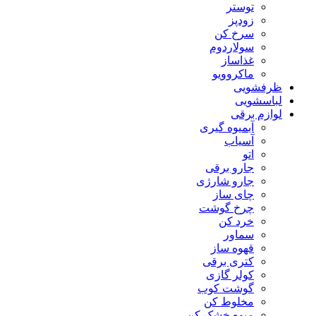
توستر
زودپز
سرخ کن
سولاردوم
غذاساز
ماکروویو
ظرفشویی
لباسشویی
لوازم برقی
آبمیوه گیری
آسیاب
اتو
جارو برقی
جارو شارژی
چای ساز
چرخ گوشت
خرد کن
سماور
قهوه ساز
کتری برقی
کولر گازی
گوشت کوب
مخلوط کن
میوه خشک کن