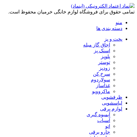
تمامی حقوق برای فروشگاه لوازم خانگی خرمیان محفوظ است.
منو
دسته بندی ها
پخت و پز
اجاق گاز مبله
اسنک پز
پلوپز
توستر
زودپز
سرخ کن
سولاردوم
غذاساز
ماکروویو
ظرفشویی
لباسشویی
لوازم برقی
آبمیوه گیری
آسیاب
اتو
جارو برقی