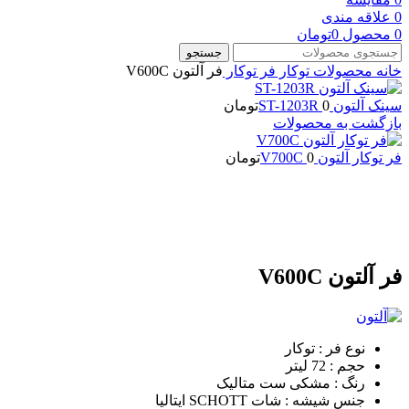
0
علاقه مندی
0
محصول
0
تومان
جستجو
خانه
محصولات توکار
فر توکار
فر آلتون V600C
سینک آلتون ST-1203R
0
تومان
بازگشت به محصولات
فر توکار آلتون V700C
0
تومان
-25%
بزرگنمایی تصویر
فر آلتون V600C
نوع فر : توکار
حجم : 72 لیتر
رنگ : مشکی ست متالیک
جنس شیشه : شات SCHOTT ایتالیا