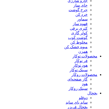
جارو شارژی
چای ساز
چرخ گوشت
خرد کن
سماور
قهوه ساز
کتری برقی
کولر گازی
گوشت کوب
مخلوط کن
میوه خشک کن
همزن
محصولات توکار
فر توکار
هود توکار
سینک توکار
محصولات روکار
گاز صفحه‌ای
هود
سینک روکار
یخچال
دوقلو
ساید بای ساید
یخچال فریزر