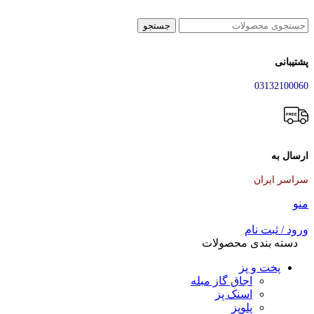
جستجو
پشتیبانی
03132100060
ارسال به
سراسر ایران
منو
ورود / ثبت نام
دسته بندی محصولات
پخت و پز
اجاق گاز مبله
اسنک پز
پلوپز