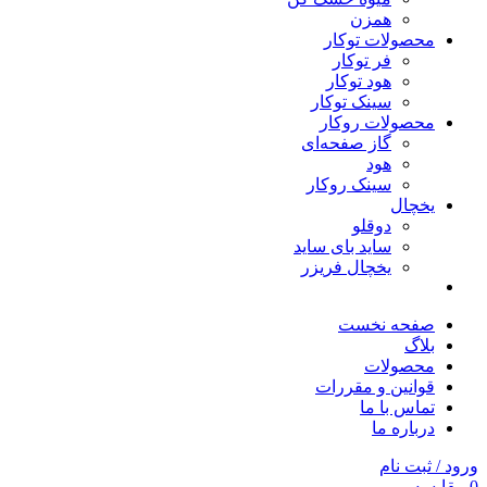
همزن
محصولات توکار
فر توکار
هود توکار
سینک توکار
محصولات روکار
گاز صفحه‌ای
هود
سینک روکار
یخچال
دوقلو
ساید بای ساید
یخچال فریزر
صفحه نخست
بلاگ
محصولات
قوانین و مقررات
تماس با ما
درباره ما
ورود / ثبت نام
0
مقایسه