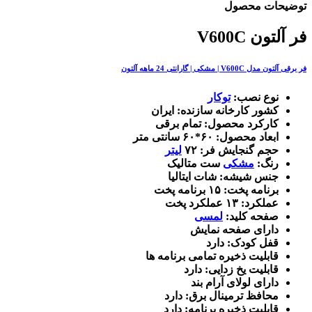
توضیحات محصول
فر آلتون V600C
فر برقی آلتون مدل V600C | مشکی | گارانتی 24 ماهه آلتون
نوع نصب:
توکار
کشور کارخانه سازنده: ایران
کارکرد محصول: تمام برقی
ابعاد محصول: ۶۰*۶۰ سانتی متر
حجم گنجایش فر: ۷۲
لیتر
رنگ:
مشکی
ست متالیک
جنس شیشه: شات ایتالیا
برنامه پخت: ۱۵ برنامه پخت
عملکرد: ۱۳ عملکرد پخت
صفحه کلید:
لمسی
دارای صفحه نمایش
قفل کودک: دارد
قابلیت ذخیره تمامی برنامه ها
قابلیت یخ زدایی: دارد
دارای لولای آرام بند
محافظ ترمینال برق: دارد
قابلیت ذخیره برنامه: دارد