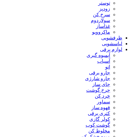
توستر
زودپز
سرخ کن
سولاردوم
غذاساز
ماکروویو
ظرفشویی
لباسشویی
لوازم برقی
آبمیوه گیری
آسیاب
اتو
جارو برقی
جارو شارژی
چای ساز
چرخ گوشت
خرد کن
سماور
قهوه ساز
کتری برقی
کولر گازی
گوشت کوب
مخلوط کن
میوه خشک کن