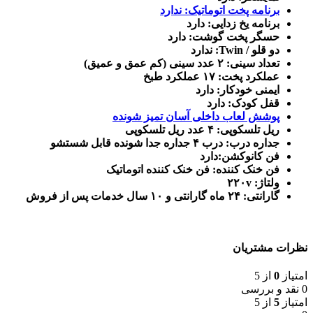
برنامه پخت اتوماتیک: ندارد
برنامه یخ زدایی: دارد
حسگر پخت گوشت: دارد
دو قلو / Twin: ندارد
تعداد سینی: ۲ عدد سینی (کم عمق و عمیق)
عملکرد پخت: ۱۷ عملکرد طبخ
ایمنی خودکار: دارد
قفل کودک: دارد
پوشش لعاب داخلی آسان تمیز شونده
ریل تلسکوپی: ۴ عدد ریل تلسکوپی
جداره درب: درب ۴ جداره جدا شونده قابل شستشو
فن کانوکشن:دارد
فن خنک کننده: فن خنک کننده اتوماتیک
ولتاژ: ۲۲۰v
گارانتی: ۲۴ ماه گارانتی و ۱۰ سال خدمات پس از فروش
نظرات مشتریان
امتیاز
0
از 5
0 نقد و بررسی
امتیاز
5
از 5