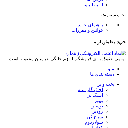
ارتباط باما
نحوه سفارش
راهنمای خرید
قوانین و مقررات
خرید مطمئن از ما
تمامی حقوق برای فروشگاه لوازم خانگی خرمیان محفوظ است.
منو
دسته بندی ها
پخت و پز
اجاق گاز مبله
اسنک پز
پلوپز
توستر
زودپز
سرخ کن
سولاردوم
غذاساز