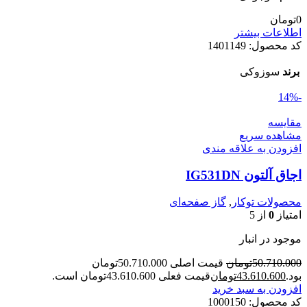
0
تومان
اطلاعات بیشتر
کد محصول:
1401149
برند
سوزوکی
-14%
مقایسه
مشاهده سریع
افزودن به علاقه مندی
اجاق آلتون IG531DN
محصولات توکار
,
گاز صفحه‌ای
امتیاز
0
از 5
موجود در انبار
50.710.000
تومان
قیمت اصلی 50.710.000تومان
بود.
43.610.600
تومان
قیمت فعلی 43.610.600تومان است.
افزودن به سبد خرید
کد محصول:
1000150