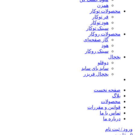
همزن
محصولات توکار
فر توکار
هود توکار
سینک توکار
محصولات روکار
گاز صفحه‌ای
هود
سینک روکار
یخچال
دوقلو
ساید بای ساید
یخچال فریزر
صفحه نخست
بلاگ
محصولات
قوانین و مقررات
تماس با ما
درباره ما
ورود / ثبت نام
0
مقایسه