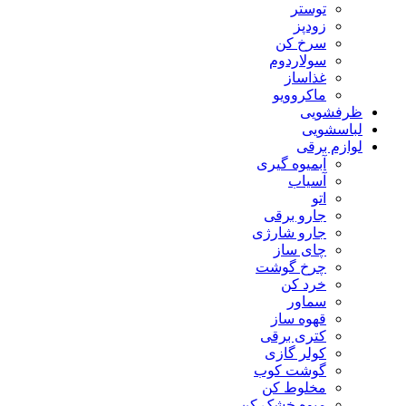
توستر
زودپز
سرخ کن
سولاردوم
غذاساز
ماکروویو
ظرفشویی
لباسشویی
لوازم برقی
آبمیوه گیری
آسیاب
اتو
جارو برقی
جارو شارژی
چای ساز
چرخ گوشت
خرد کن
سماور
قهوه ساز
کتری برقی
کولر گازی
گوشت کوب
مخلوط کن
میوه خشک کن