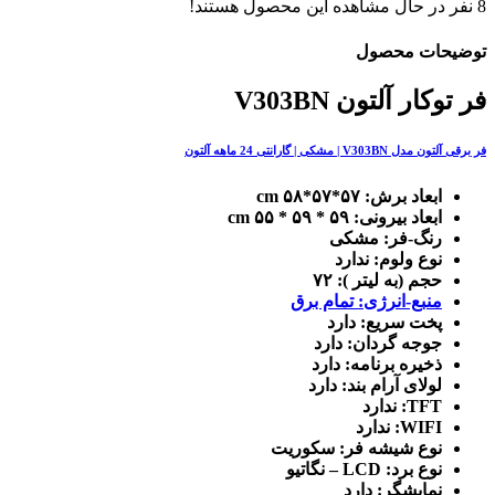
8
نفر در حال مشاهده این محصول هستند!
توضیحات محصول
فر توکار آلتون V303BN
فر برقی آلتون مدل V303BN | مشکی | گارانتی 24 ماهه آلتون
ابعاد برش: ۵۷*۵۷*۵۸ cm
ابعاد بیرونی: ۵۹ * ۵۹ * ۵۵ cm
رنگ-فر: مشکی
نوع ولوم: ندارد
حجم (به لیتر ): ۷۲
منبع-انرژی: تمام برق
پخت سریع: دارد
جوجه گردان: دارد
ذخیره برنامه: دارد
لولای آرام بند: دارد
TFT: ندارد
WIFI: ندارد
نوع شیشه فر: سکوریت
نوع برد: LCD – نگاتیو
نمایشگر: دارد