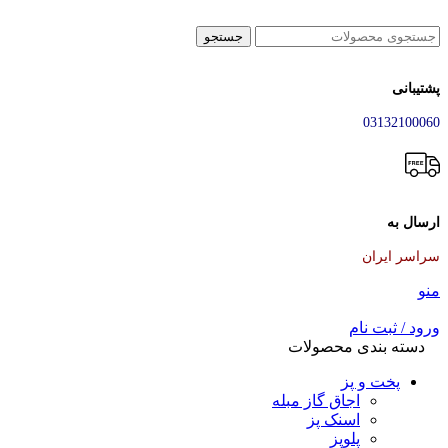
جستجو
پشتیبانی
03132100060
ارسال به
سراسر ایران
منو
ورود / ثبت نام
دسته بندی محصولات
پخت و پز
اجاق گاز مبله
اسنک پز
پلوپز