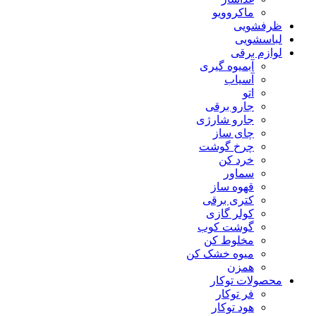
ماکروویو
ظرفشویی
لباسشویی
لوازم برقی
آبمیوه گیری
آسیاب
اتو
جارو برقی
جارو شارژی
چای ساز
چرخ گوشت
خرد کن
سماور
قهوه ساز
کتری برقی
کولر گازی
گوشت کوب
مخلوط کن
میوه خشک کن
همزن
محصولات توکار
فر توکار
هود توکار