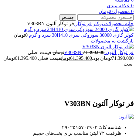
0
علاقه مندی
0
محصول
0
تومان
جستجو
خانه
محصولات توکار
فر توکار
فر توکار آلتون V303BN
کولر گازی 30000 سوزوکی سری 30H410 سرد و گرم
0
تومان
بازگشت به محصولات
فر توکار آلتون V303SN
71.390.000
تومان
قیمت اصلی
71.390.000تومان بود.
61.395.400
تومان
قیمت فعلی 61.395.400تومان
است.
-14%
بزرگنمایی تصویر
فر توکار آلتون V303BN
شناسه کالا: ۲۹۰۲۵۱۵۷۰۳۹۰۳
ظرفیت ۷۲ لیتر: مناسب برای پخت‌های حجیم