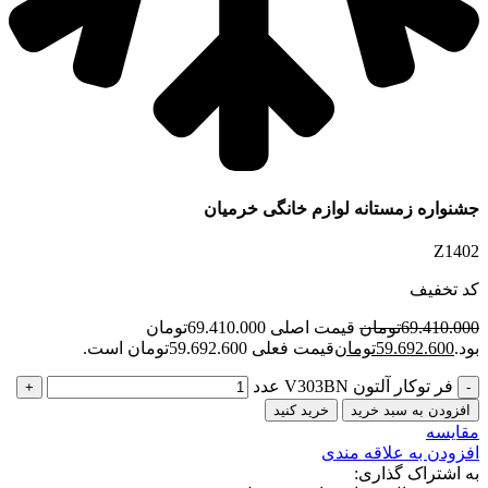
جشنواره زمستانه لوازم خانگی خرمیان
Z1402
کد تخفیف
69.410.000
تومان
قیمت اصلی 69.410.000تومان
بود.
59.692.600
تومان
قیمت فعلی 59.692.600تومان است.
فر توکار آلتون V303BN عدد
افزودن به سبد خرید
خرید کنید
مقایسه
افزودن به علاقه مندی
به اشتراک گذاری: