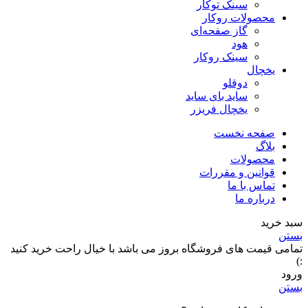
سینک توکار
محصولات روکار
گاز صفحه‌ای
هود
سینک روکار
یخچال
دوقلو
ساید بای ساید
یخچال فریزر
صفحه نخست
بلاگ
محصولات
قوانین و مقررات
تماس با ما
درباره ما
سبد خرید
بستن
تمامی قیمت های فروشگاه بروز می باشد با خیال راحت خرید کنید
:)
ورود
بستن