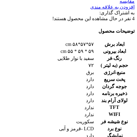
مقایسه
افزودن به علاقه مندی
به اشتراک گذاری:
4
نفر در حال مشاهده این محصول هستند!
توضیحات محصول
ابعاد برش
۵۷*۵۷*۵۸ cm
ابعاد بیرونی
۵۹ * ۵۹ * ۵۵ cm
رنگ-فر
سفید با نوار طلایی
حجم (به لیتر )
۷۲
منبع-انرژی
برق
پخت سریع
دارد
جوجه گردان
دارد
ذخیره برنامه
دارد
لولای آرام بند
دارد
TFT
ندارد
WIFI
ندارد
نوع شیشه فر
سکوریت
نوع برد
LCD -قرمز و آبی
نمایشگر
دارد