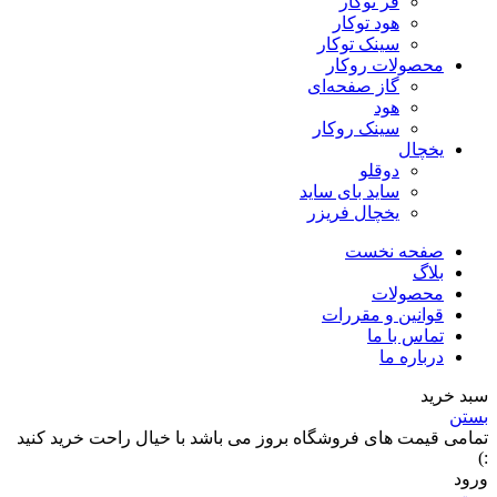
فر توکار
هود توکار
سینک توکار
محصولات روکار
گاز صفحه‌ای
هود
سینک روکار
یخچال
دوقلو
ساید بای ساید
یخچال فریزر
صفحه نخست
بلاگ
محصولات
قوانین و مقررات
تماس با ما
درباره ما
سبد خرید
بستن
تمامی قیمت های فروشگاه بروز می باشد با خیال راحت خرید کنید
:)
ورود