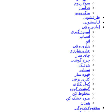
سولاردوم
غذاساز
ماکروویو
ظرفشویی
لباسشویی
لوازم برقی
آبمیوه گیری
آسیاب
اتو
جارو برقی
جارو شارژی
چای ساز
چرخ گوشت
خرد کن
سماور
قهوه ساز
کتری برقی
کولر گازی
گوشت کوب
مخلوط کن
میوه خشک کن
همزن
محصولات توکار