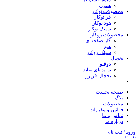
همزن
محصولات توکار
فر توکار
هود توکار
سینک توکار
محصولات روکار
گاز صفحه‌ای
هود
سینک روکار
یخچال
دوقلو
ساید بای ساید
یخچال فریزر
صفحه نخست
بلاگ
محصولات
قوانین و مقررات
تماس با ما
درباره ما
ورود / ثبت نام
0
مقایسه