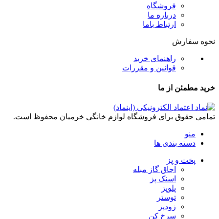
فروشگاه
درباره ما
ارتباط باما
نحوه سفارش
راهنمای خرید
قوانین و مقررات
خرید مطمئن از ما
تمامی حقوق برای فروشگاه لوازم خانگی خرمیان محفوظ است.
منو
دسته بندی ها
پخت و پز
اجاق گاز مبله
اسنک پز
پلوپز
توستر
زودپز
سرخ کن