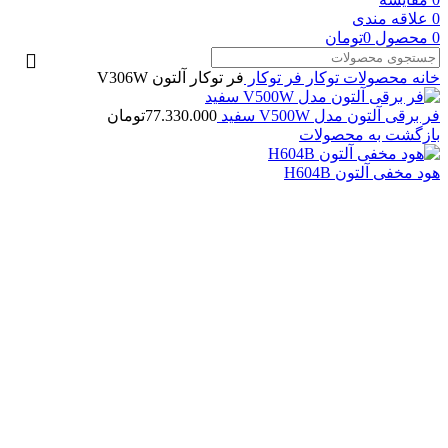
0
علاقه مندی
0
محصول
0
تومان
خانه
محصولات توکار
فر توکار
فر توکار آلتون V306W
فر برقی آلتون مدل V500W سفید
77.330.000
تومان
بازگشت به محصولات
هود مخفی آلتون H604B
بزرگنمایی تصویر