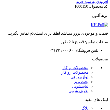
اصلی
فعلی
افزودن به سبد خرید
50.710.000تومان
43.610.600تومان
کد محصول:
1000150
بود.
است.
برند
آلتون
قیمت و موجودی بروز میباشد لطفا برای اسـتعلام تماس نگیرید.
ساعات تماس: 9صبح تا 2 ظهر
تلفن فروشگاه: ۰۳۱۳۲۱۰۰۰۶۰
محصولات
محصولات تو کار
محصولات رو کار
لوازم برقی
پخت و پز
لباسشویی
ظرف شویی
لینک های مفید
بلاگ