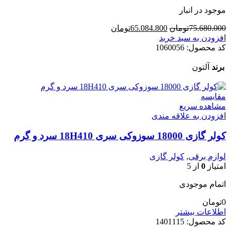
موجود در انبار
قیمت
قیمت
75.680.000
تومان
65.084.800
تومان
اصلی
فعلی
افزودن به سبد خرید
75.680.000تومان
65.084.800تومان
کد محصول:
1060056
بود.
است.
برند
آلتون
مقایسه
مشاهده سریع
افزودن به علاقه مندی
کولر گازی 18000 سوزوکی سری 18H410 سرد و گرم
لوازم برقی
,
کولر گازی
امتیاز
0
از 5
اتمام موجودی
0
تومان
اطلاعات بیشتر
کد محصول:
1401115