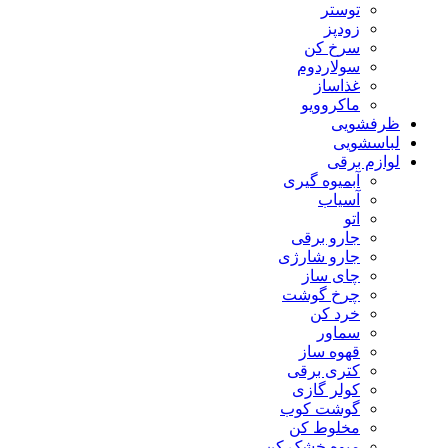
توستر
زودپز
سرخ کن
سولاردوم
غذاساز
ماکروویو
ظرفشویی
لباسشویی
لوازم برقی
آبمیوه گیری
آسیاب
اتو
جارو برقی
جارو شارژی
چای ساز
چرخ گوشت
خرد کن
سماور
قهوه ساز
کتری برقی
کولر گازی
گوشت کوب
مخلوط کن
میوه خشک کن