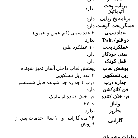
برنامه پخت
ندارد
اتوماتیک
برنامه یخ زدایی
دارد
حسگر پخت گوشت
دارد
تعداد سینی
۲ عدد سینی (کم عمق و عمیق)
دو قلو / Twin
ندارد
عملکرد پخت
۱۰ عملکرد طبخ
ایمنی خودکار
دارد
قفل کودک
دارد
پوشش لعاب
پوشش لعاب داخلی آسان تمیز شونده
ریل تلسکوپی
۴ عدد ریل تلسکوپی
جداره درب
درب ۴ جداره جدا شونده قابل شستشو
فن کانوکشن
دارد
فن خنک کننده
فن خنک کننده اتوماتیک
ولتاژ
۲۲۰v
بخارپز
ندارد
۲۴ ماه گارانتی و ۱۰ سال خدمات پس از
گارانتی
فروش
نظرات مشتریان