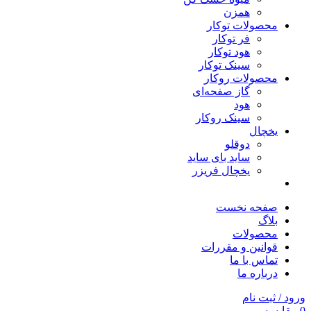
همزن
محصولات توکار
فر توکار
هود توکار
سینک توکار
محصولات روکار
گاز صفحه‌ای
هود
سینک روکار
یخچال
دوقلو
ساید بای ساید
یخچال فریزر
صفحه نخست
بلاگ
محصولات
قوانین و مقررات
تماس با ما
درباره ما
ورود / ثبت نام
0
مقایسه