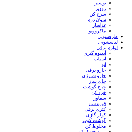
توستر
زودپز
سرخ کن
سولاردوم
غذاساز
ماکروویو
ظرفشویی
لباسشویی
لوازم برقی
آبمیوه گیری
آسیاب
اتو
جارو برقی
جارو شارژی
چای ساز
چرخ گوشت
خرد کن
سماور
قهوه ساز
کتری برقی
کولر گازی
گوشت کوب
مخلوط کن
میوه خشک کن