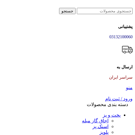
جستجو
پشتیبانی
03132100060
ارسال به
سراسر ایران
منو
ورود / ثبت نام
دسته بندی محصولات
پخت و پز
اجاق گاز مبله
اسنک پز
پلوپز