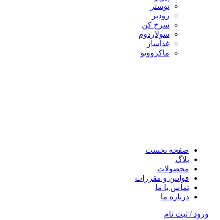
توستر
زودپز
سرخ کن
سولاردوم
غذاساز
ماکروویو
صفحه نخست
بلاگ
محصولات
قوانین و مقررات
تماس با ما
درباره ما
ورود / ثبت نام