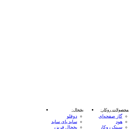
محصولات روکار
یخچال
گاز صفحه‌ای
دوقلو
هود
ساید بای ساید
سینک روکار
یخچال فریزر