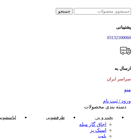
جستجو
پشتیبانی
03132100060
ارسال به
سراسر ایران
منو
ورود / ثبت نام
دسته بندی محصولات
پخت و پز
ظرفشویی
لباسشویی
اجاق گاز مبله
اسنک پز
پلوپز