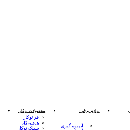
لوازم برقی
محصولات توکار
فر توکار
هود توکار
آبمیوه گیری
سینک توکار