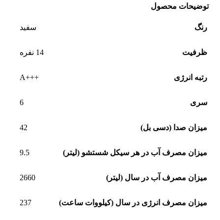
توضیحات محصول
رنگ
سفید
ظرفیت
14 نفره
+++A
رتبه انرژی
6
سری
42
میزان صدا (دسی بل)
9.5
میزان مصرف آب در هر سیکل شستشو (لیتر)
2660
میزان مصرف آب در سال (لیتر)
237
میزان مصرف انرژی در سال (کیلووات ساعت)