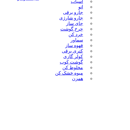
آسیاب
اتو
جارو برقی
جارو شارژی
چای ساز
چرخ گوشت
خرد کن
سماور
قهوه ساز
کتری برقی
کولر گازی
گوشت کوب
مخلوط کن
میوه خشک کن
همزن