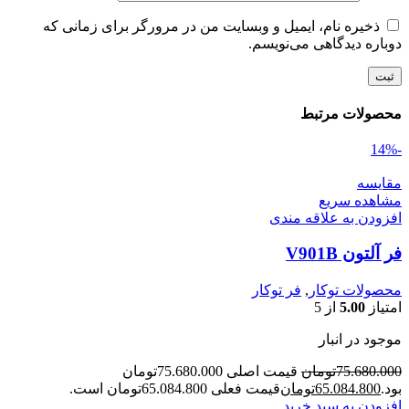
ذخیره نام، ایمیل و وبسایت من در مرورگر برای زمانی که
دوباره دیدگاهی می‌نویسم.
محصولات مرتبط
-14%
مقایسه
مشاهده سریع
افزودن به علاقه مندی
فر آلتون V901B
محصولات توکار
,
فر توکار
امتیاز
5.00
از 5
موجود در انبار
75.680.000
تومان
قیمت اصلی 75.680.000تومان
بود.
65.084.800
تومان
قیمت فعلی 65.084.800تومان است.
افزودن به سبد خرید