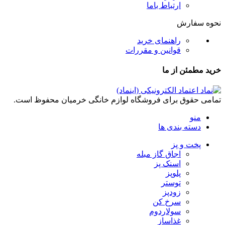
ارتباط باما
نحوه سفارش
راهنمای خرید
قوانین و مقررات
خرید مطمئن از ما
تمامی حقوق برای فروشگاه لوازم خانگی خرمیان محفوظ است.
منو
دسته بندی ها
پخت و پز
اجاق گاز مبله
اسنک پز
پلوپز
توستر
زودپز
سرخ کن
سولاردوم
غذاساز