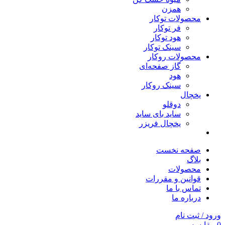
همزن
محصولات توکار
فر توکار
هود توکار
سینک توکار
محصولات روکار
گاز صفحه‌ای
هود
سینک روکار
یخچال
دوقلو
ساید بای ساید
یخچال فریزر
صفحه نخست
بلاگ
محصولات
قوانین و مقررات
تماس با ما
درباره ما
ورود / ثبت نام
0
مقایسه