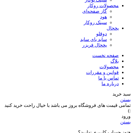
محصولات روکار
گاز صفحه‌ای
هود
سینک روکار
یخچال
دوقلو
ساید بای ساید
یخچال فریزر
صفحه نخست
بلاگ
محصولات
قوانین و مقررات
تماس با ما
درباره ما
سبد خرید
بستن
تمامی قیمت های فروشگاه بروز می باشد با خیال راحت خرید کنید
:)
ورود
بستن
هنوز حساب کاربری ندارید؟