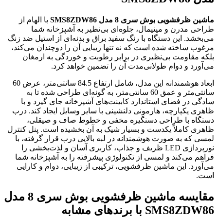
ماشین ظرفشویی بوش سری 8 مدل
SMS8ZDW86
با الهام از
طراحی مدرن و مینیمال، جلوه‌ای بی‌نظیر به آشپزخانه شما
می‌بخشد. این دستگاه با رنگ سفید براق و بدنه‌ای از استیل ضد زنگ
مرغوب ساخته شده است که نه تنها زیبایی آن را دوچندان می‌کند،
بلکه مقاومت بی‌نظیری در برابر رطوبت و خوردگی به ارمغان
می‌آورد و دوام طولانی‌مدت آن را تضمین خواهد کرد.
ابعاد هوشمندانه این مدل، شامل ارتفاع 84.5 سانتی‌متر، عرض 60
سانتی‌متر و عمق 60 سانتی‌متر، به گونه‌ای طراحی شده تا به
سادگی در فضای استاندارد کابینت‌های آشپزخانه جای گیرد و با
ظاهری یکپارچه، هارمونی دلنشینی با سایر وسایل ایجاد کند. درب
دستگاه با طراحی دستگیره مخفی و خطوط صاف و صیقلی،
ظاهری کاملاً یکدست و بسیار شیک به آن بخشیده است. پنل کنترل
لمسی که به صورت هوشمندانه در لبه بالایی درب قرار گرفته، با
نورپردازی LED ظریف و جذاب، کاربری آسان و لذت‌بخشی را
فراهم می‌کند و لمسی از تکنولوژی پیشرفته را به آشپزخانه شما
می‌آورد. این ماشین ظرفشویی، ترکیبی از زیبایی، دوام و کارایی
است.
مقایسه ماشین ظرفشویی بوش سری 8 مدل
SMS8ZDW86 با برندهای مشابه