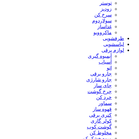
توستر
زودپز
سرخ کن
سولاردوم
غذاساز
ماکروویو
ظرفشویی
لباسشویی
لوازم برقی
آبمیوه گیری
آسیاب
اتو
جارو برقی
جارو شارژی
چای ساز
چرخ گوشت
خرد کن
سماور
قهوه ساز
کتری برقی
کولر گازی
گوشت کوب
مخلوط کن
میوه خشک کن