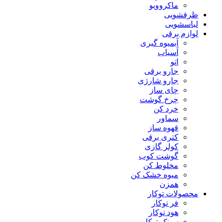
ماکروویو
ظرفشویی
لباسشویی
لوازم برقی
آبمیوه گیری
آسیاب
اتو
جارو برقی
جارو شارژی
چای ساز
چرخ گوشت
خرد کن
سماور
قهوه ساز
کتری برقی
کولر گازی
گوشت کوب
مخلوط کن
میوه خشک کن
همزن
محصولات توکار
فر توکار
هود توکار
سینک توکار