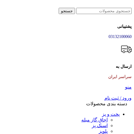
جستجو
پشتیبانی
03132100060
ارسال به
سراسر ایران
منو
ورود / ثبت نام
دسته بندی محصولات
پخت و پز
اجاق گاز مبله
اسنک پز
پلوپز