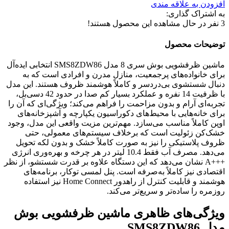
افزودن به علاقه مندی
به اشتراک گذاری:
3
نفر در حال مشاهده این محصول هستند!
توضیحات محصول
ماشین ظرفشویی بوش سری 8 مدل SMS8ZDW86 انتخابی ایده‌آل
برای خانواده‌های پرجمعیت، منازل مدرن و افرادی است که به
دنبال شستشوی بی‌دردسر و کاملاً هوشمند ظروف هستند. این مدل
با ظرفیت 14 نفره و عملکرد بسیار کم‌ صدا در حدود 42 دسی‌بل،
تجربه‌ای آرام و بدون مزاحمت را فراهم می‌کند؛ ویژگی‌ای که آن را
برای خانه‌هایی با محیط‌های دکوراسیون یکپارچه و آشپزخانه‌های
اوپن کاملاً مناسب می‌سازد. مهم‌ترین مزیت واقعی این مدل، وجود
خشک‌کن زئولیت است که برخلاف سیستم‌های معمولی، حتی
ظروف پلاستیکی را نیز به ‌صورت کاملاً خشک و بدون لکه تحویل
می‌دهد. مصرف آب فقط 10.4 لیتر در هر چرخه و بهره‌وری انرژی
+++A نشان می‌دهد که این دستگاه علاوه بر قدرت شستشو، از نظر
اقتصادی نیز کاملاً به‌صرفه است. پنل لمسی توکار، برنامه‌های
هوشمند و قابلیت کنترل از راهدور Home Connect نیز استفاده
روزمره را ساده‌تر و سریع‌تر می‌کند.
ویژگی‌های ظاهری ماشین ظرفشویی بوش
مدل SMS8ZDW86