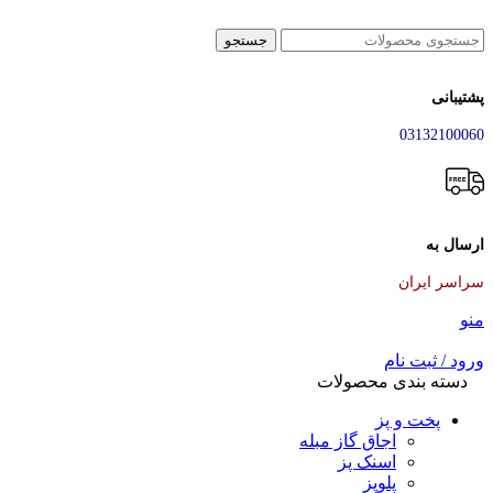
جستجو
پشتیبانی
03132100060
ارسال به
سراسر ایران
منو
ورود / ثبت نام
دسته بندی محصولات
پخت و پز
اجاق گاز مبله
اسنک پز
پلوپز