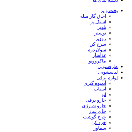
دسته بندی ها
پخت و پز
اجاق گاز مبله
اسنک پز
پلوپز
توستر
زودپز
سرخ کن
سولاردوم
غذاساز
ماکروویو
ظرفشویی
لباسشویی
لوازم برقی
آبمیوه گیری
آسیاب
اتو
جارو برقی
جارو شارژی
چای ساز
چرخ گوشت
خرد کن
سماور