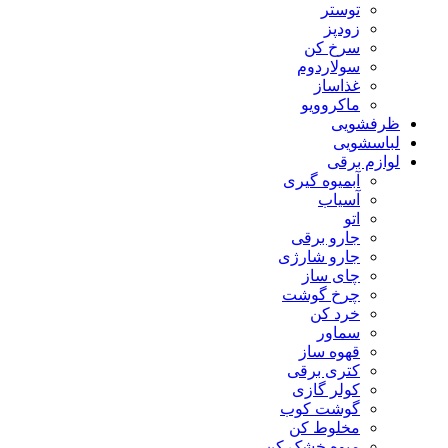
توستر
زودپز
سرخ کن
سولاردوم
غذاساز
ماکروویو
ظرفشویی
لباسشویی
لوازم برقی
آبمیوه گیری
آسیاب
اتو
جارو برقی
جارو شارژی
چای ساز
چرخ گوشت
خرد کن
سماور
قهوه ساز
کتری برقی
کولر گازی
گوشت کوب
مخلوط کن
میوه خشک کن