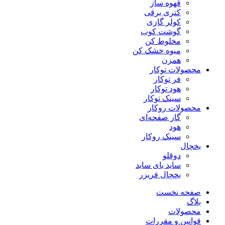
قهوه ساز
کتری برقی
کولر گازی
گوشت کوب
مخلوط کن
میوه خشک کن
همزن
محصولات توکار
فر توکار
هود توکار
سینک توکار
محصولات روکار
گاز صفحه‌ای
هود
سینک روکار
یخچال
دوقلو
ساید بای ساید
یخچال فریزر
صفحه نخست
بلاگ
محصولات
قوانین و مقررات