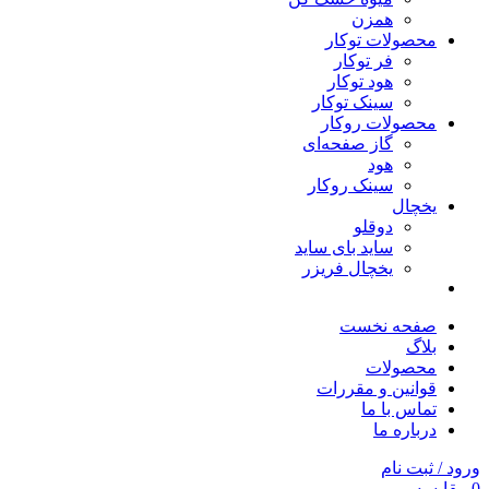
همزن
محصولات توکار
فر توکار
هود توکار
سینک توکار
محصولات روکار
گاز صفحه‌ای
هود
سینک روکار
یخچال
دوقلو
ساید بای ساید
یخچال فریزر
صفحه نخست
بلاگ
محصولات
قوانین و مقررات
تماس با ما
درباره ما
ورود / ثبت نام
0
مقایسه